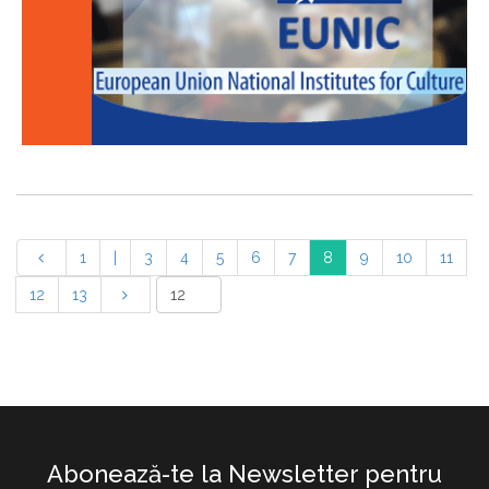
1
|
3
4
5
6
7
8
9
10
11
12
13
Abonează-te la Newsletter pentru