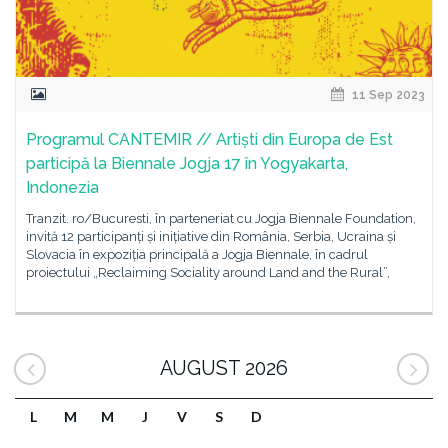
11 Sep 2023
Programul CANTEMIR // Artiști din Europa de Est
participă la Biennale Jogja 17 în Yogyakarta,
Indonezia
Tranzit. ro/Bucuresti, în parteneriat cu Jogja Biennale Foundation,
invită 12 participanți și inițiative din România, Serbia, Ucraina și
Slovacia în expoziția principală a Jogja Biennale, în cadrul
proiectului „Reclaiming Sociality around Land and the Rural”,
AUGUST 2026
L
M
M
J
V
S
D