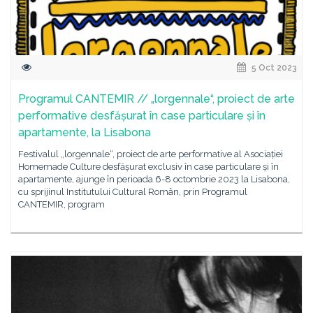
5 Oct 2023
Programul CANTEMIR // „lorgennale“, proiect de arte
performative desfășurat în case particulare și în
apartamente, la Lisabona
Festivalul „lorgennale“, proiect de arte performative al Asociației
Homemade Culture desfășurat exclusiv în case particulare și în
apartamente, ajunge în perioada 6-8 octombrie 2023 la Lisabona,
cu sprijinul Institutului Cultural Român, prin Programul
CANTEMIR, program