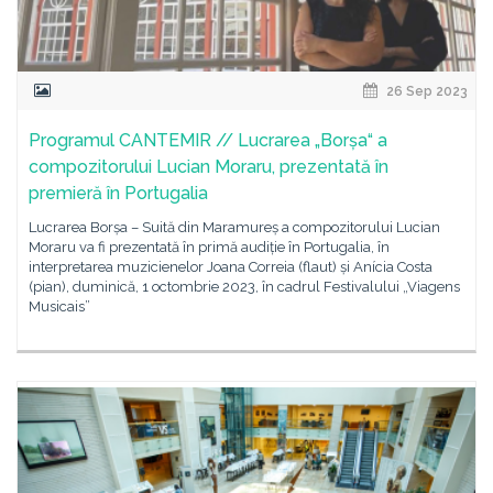
26 Sep 2023
Programul CANTEMIR // Lucrarea „Borșa“ a
compozitorului Lucian Moraru, prezentată în
premieră în Portugalia
Lucrarea Borșa – Suită din Maramureș a compozitorului Lucian
Moraru va fi prezentată în primă audiție în Portugalia, în
interpretarea muzicienelor Joana Correia (flaut) și Anícia Costa
(pian), duminică, 1 octombrie 2023, în cadrul Festivalului „Viagens
Musicais”