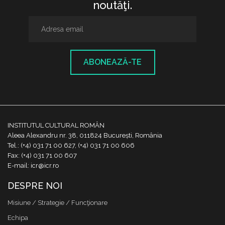
noutăţi.
ABONEAZĂ-TE
INSTITUTUL CULTURAL ROMÂN
Aleea Alexandru nr. 38, 011824 București, România
Tel.: (+4) 031 71 00 627, (+4) 031 71 00 606
Fax: (+4) 031 71 00 607
E-mail: icr@icr.ro
DESPRE NOI
Misiune / Strategie / Funcţionare
Echipa