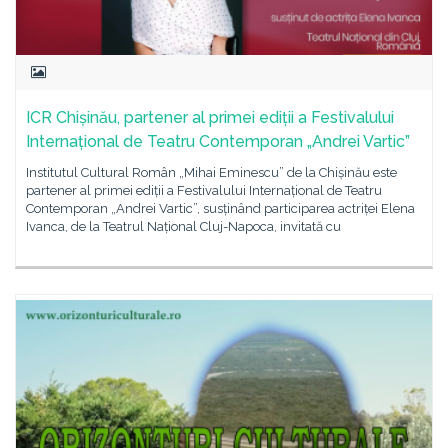
ICR Chișinău, partener al primei ediții a Festivalului
Internațional de Teatru Contemporan „Andrei Vartic”
Institutul Cultural Român „Mihai Eminescu” de la Chișinău este
partener al primei ediții a Festivalului Internațional de Teatru
Contemporan „Andrei Vartic”, susținând participarea actriței Elena
Ivanca, de la Teatrul Național Cluj-Napoca, invitată cu