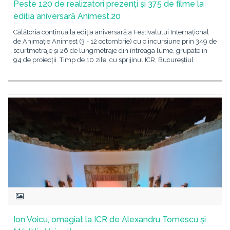
Peste 120 de realizatori prezenți și 375 de filme la
ediția aniversară Animest.20
Călătoria continuă la ediția aniversară a Festivalului Internațional
de Animație Animest (3 - 12 octombrie) cu o incursiune prin 349 de
scurtmetraje și 26 de lungmetraje din întreaga lume, grupate în
94 de proiecții. Timp de 10 zile, cu sprijinul ICR, Bucureștiul
Ion Voicu, omagiat la ICR de Alexandru Tomescu și