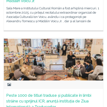
Mădălin Voicu Jr.
Sala Mare a Institutului Cultural Român a fost arhiplină miercuri, 1
octombrie 2025, cu prilejul recitalului extraordinar organizat de
Asociația Culturală Ion Voicu, avându-i ca protagoniști pe
Alexandru Tomescu și Mădălin Voicu Jr. , dar și al lansării de
Peste 1000 de titluri traduse și publicate în limbi
străine cu sprijinul ICR, anunță instituția de Ziua
Internațională a Traducerilor