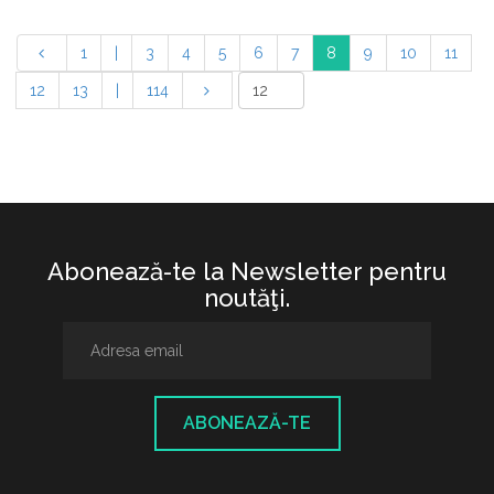
1
|
3
4
5
6
7
8
9
10
11
12
13
|
114
Abonează-te la Newsletter pentru
noutăţi.
ABONEAZĂ-TE