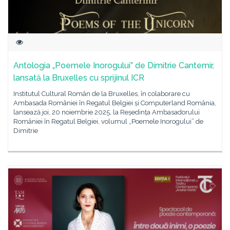
Antologia „Poemele Inorogului” de Dimitrie Cantemir,
lansată la Bruxelles cu sprijinul ICR
Institutul Cultural Român de la Bruxelles, în colaborare cu
Ambasada României în Regatul Belgiei și Computerland România,
lansează joi, 20 noiembrie 2025, la Reședința Ambasadorului
României în Regatul Belgiei, volumul „Poemele Inorogului” de
Dimitrie