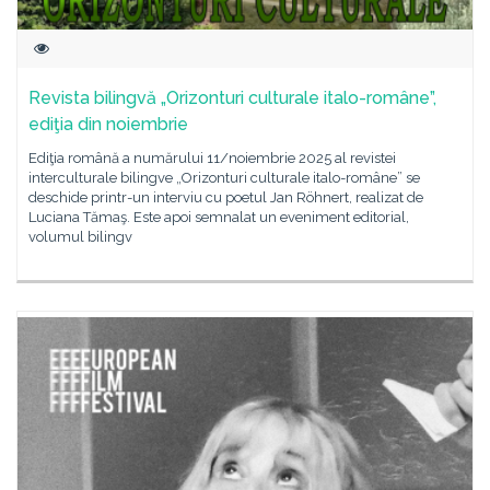
Revista bilingvă „Orizonturi culturale italo-române”,
ediţia din noiembrie
Ediţia română a numărului 11/noiembrie 2025 al revistei
interculturale bilingve „Orizonturi culturale italo-române” se
deschide printr-un interviu cu poetul Jan Röhnert, realizat de
Luciana Tămaş. Este apoi semnalat un eveniment editorial,
volumul bilingv