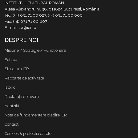
INSTITUTUL CULTURAL ROMÂN
Aleea Alexandru nr. 38, 011824 București, România
Tel.: (+4) 031 71 00 627, (+4) 031 71 00 606
Fax: (+4) 031 71 00 607
E-mail: icr@icr.ro
DESPRE NOI
Misiune / Strategie / Funcţionare
Echipa
Structura ICR
Rapoarte de activitate
Istoric
Declaraţii de avere
Achizitii
Nota de fundamentare cladire ICR
Contact
Cookies & protectia datelor