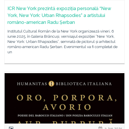
ICR New York prezintă expoziția personală “New
York, New York: Urban Rhapsodies” a artistului
româno-american Radu Șerban
Institutul Cultural Român de la New York organizează vineri, 6
iunie 2025, în Galeria Brâncuși, vernisajul expoziției “New York,
New York: Urban Rhapsodies”, semnată de pictorul și arhitectul
româno-american Radu Șerban. Evenimentul va fi completat de
un
3 Jun 2025