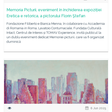
Memoria Picturii, eveniment în închiderea expoziției
Eretica e retorica, a pictorului Florin Ştefan
Fondazione Filiberto e Bianca Menna, în colaborare cu Accademia
di Romania in Roma, Lavatoio Contumaciale, Fundația Culturală
Intact, Centrul de Interes și TOMAV Experience, invită publicul la
un dublu eveniment dedicat Memoriei picturii, care va fi organizat
duminică
6 Jun 2025