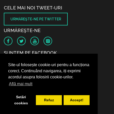
CELE MAI NOI TWEET-URI
URMĂREŞTE-NE PE TWITTER
URMĂREŞTE-NE
SUNTEM PE FACEBOOK
Site-ul folosește cookie-uri pentru a funcționa
corect. Continuând navigarea, iți exprimi
acordul asupra folosirii cookie-urilor.
Află mai mult
Setări
Refuz
Accept!
cookies