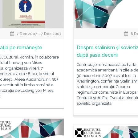
7 Dec 2007 - 7 Dec 2007
6 D
raţia pe româneşte
Despre stalinism şi sovieti
după şase decenii
tul Cultural Român, în colaborare
itutul Ludwig von Mises-
Contribuţie românească pe harta
, organizează vineri, 7
academică americană În zilele de
ie 2007, ora 18:00, la sediul
30 noiembrie 2007 a avut loc, la
cureşti, Aleea Alexandru nr. 38)
Washington, conferinţa Stalinism
a versiunii în limba română a
sinteze şi comparaţii. Crearea
Birocraţia de Ludwig von Mises.
regimurilor comuniste în Europa
g
Centrală şi de Est. Evoluţia blocul
sovietic, organizată