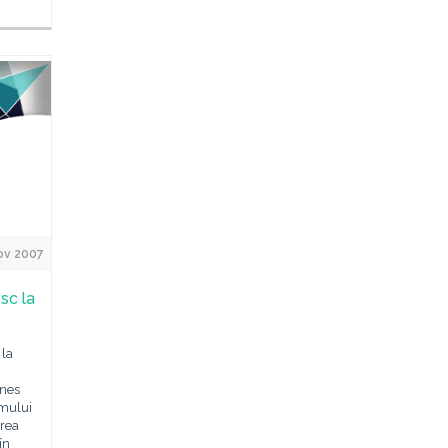
ov 2007
sc la
 la
ines
lmului
rea
în