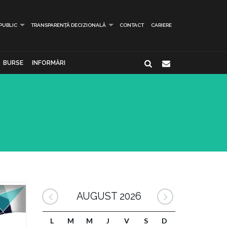
 PUBLIC
TRANSPARENȚĂ DECIZIONALĂ
CONTACT
CARIERE
BURSE
INFORMĂRI
AUGUST 2026
L
M
M
J
V
S
D