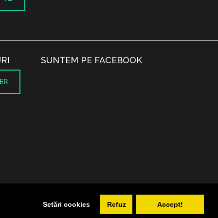
RI
SUNTEM PE FACEBOOK
ER
.
Setări cookies
Refuz
Accept!