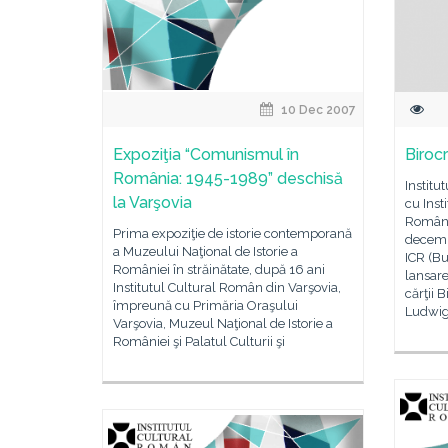
10 Dec 2007
Expoziţia “Comunismul în
Biroc
România: 1945-1989” deschisă
Institu
la Varşovia
cu Inst
România
Prima expoziţie de istorie contemporană
decembr
a Muzeului Naţional de Istorie a
ICR (Bu
României în străinătate, după 16 ani
lansare
Institutul Cultural Român din Varşovia,
cărţii 
împreună cu Primăria Oraşului
Ludwi
Varşovia, Muzeul Naţional de Istorie a
României şi Palatul Culturii şi