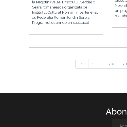
bloculu
la Negotin (Valea Timocului, Serbia) o
Noiemb
Seară românească organizată de
un prag
Institutul Cultural Român în parteneriat
marche
cu Federaţia Românilor din Serbia.
Programul cuprinde un spectacol
1
|
702
70
Abone