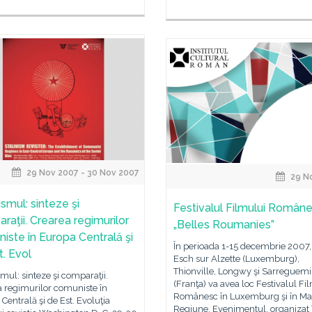
29 Nov 2007 - 30 Nov 2007
29 N
ismul: sinteze şi
Festivalul Filmului Române
raţii. Crearea regimurilor
„Belles Roumanies”
iste în Europa Centrală şi
În perioada 1-15 decembrie 2007,
t. Evol
Esch sur Alzette (Luxemburg),
Thionville, Longwy şi Sarreguem
smul: sinteze şi comparaţii.
(Franţa) va avea loc Festivalul Fi
a regimurilor comuniste în
Românesc în Luxemburg şi în Ma
Centrală şi de Est. Evoluţia
Regiune. Evenimentul, organizat 