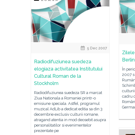
5 Dec 2007
Zilele
Berlin
Radiodifuziunea suedeza
elogiaza activitatea Institutului
În peri
2007 s-
Cultural Roman de la
Rumäni
Stockholm
Schimba
culturi
Radiodifuziunea suedeza SR a marcat
cadru o
Ziua Nationala a Romaniei printr-o
Român 
emisiune speciala. Astfel, programul
German
muzical AdLib a dedicat editia sa din 3
decembrie exclusiv culturii romane,
atragand atentia in mod deosebit asupra
personalitatilor si evenimentelor
prezentate pe