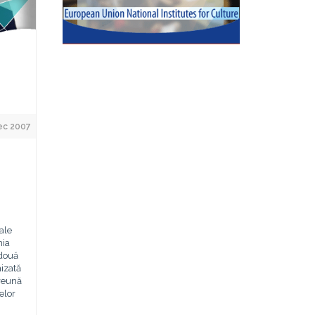
ec 2007
ale
nia
 două
nizată
reună
elor