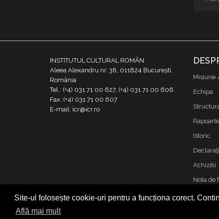
DESP
INSTITUTUL CULTURAL ROMÂN
Aleea Alexandru nr. 38, 011824 București,
Misiune 
România
Tel.: (+4) 031 71 00 627, (+4) 031 71 00 606
Echipa
Fax: (+4) 031 71 00 607
Structur
E-mail: icr@icr.ro
Rapoarte 
Istoric
Declaraţi
Achizitii
Nota de 
Contact
Site-ul folosește cookie-uri pentru a funcționa corect. Contin
Cookies &
Află mai mult