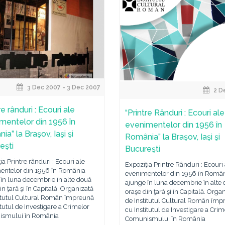
3 Dec 2007 - 3 Dec 2007
2 D
re rânduri : Ecouri ale
“Printre Rânduri : Ecouri ale
mentelor din 1956 în
evenimentelor din 1956 în
a” la Braşov, Iaşi şi
România” la Braşov, Iaşi şi
eşti
Bucureşti
ia Printre rânduri : Ecouri ale
Expoziţia Printre Rânduri : Ecouri 
entelor din 1956 în România
evenimentelor din 1956 în Româ
în luna decembrie în alte două
ajunge în luna decembrie în alte
in ţară şi în Capitală. Organizată
oraşe din ţară şi în Capitală. Orga
titutul Cultural Român împreună
de Institutul Cultural Român împ
itutul de Investigare a Crimelor
cu Institutul de Investigare a Crim
smului în România
Comunismului în România