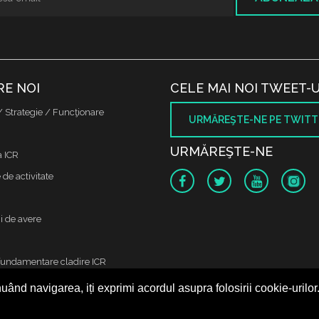
RE NOI
CELE MAI NOI TWEET-U
/ Strategie / Funcţionare
URMĂREŞTE-NE PE TWITT
URMĂREŞTE-NE
a ICR
de activitate
i de avere
fundamentare cladire ICR
uând navigarea, iți exprimi acordul asupra folosirii cookie-urilor
 protectia datelor