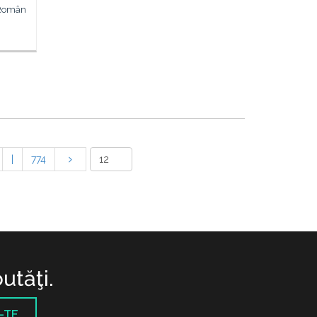
l Român
|
774
utăţi.
-TE