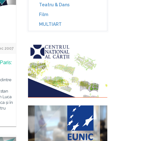
Teatru & Dans
Film
MULTIART
ec 2007
aris:
 dintre
istan
im Luca
ca și în
ntru