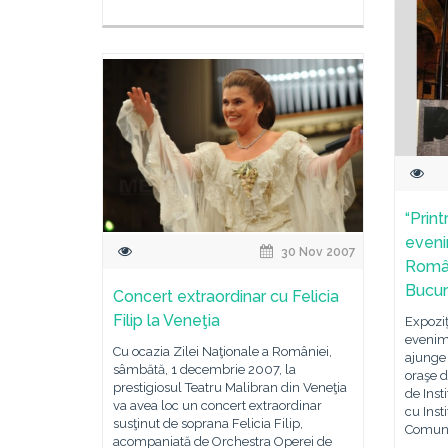
“Print
eveni
30 Nov 2007
Români
Bucur
Concert extraordinar cu Felicia
Filip la Veneţia
Expoziţ
evenim
Cu ocazia Zilei Naţionale a României,
ajunge 
sâmbătă, 1 decembrie 2007, la
oraşe d
prestigiosul Teatru Malibran din Veneţia
de Ins
va avea loc un concert extraordinar
cu Inst
susţinut de soprana Felicia Filip,
Comuni
acompaniată de Orchestra Operei de