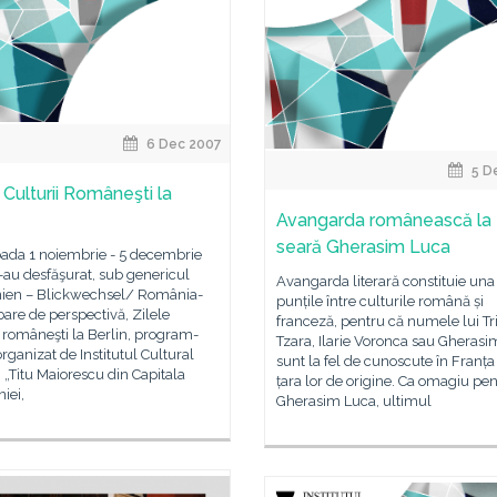
6 Dec 2007
5 D
 Culturii Româneşti la
Avangarda românească la P
seară Gherasim Luca
oada 1 noiembrie - 5 decembrie
au desfăşurat, sub genericul
Avangarda literară constituie una
en – Blickwechsel/ România-
punțile între culturile română și
re de perspectivă, Zilele
franceză, pentru că numele lui Tr
i româneşti la Berlin, program-
Tzara, Ilarie Voronca sau Gheras
rganizat de Institutul Cultural
sunt la fel de cunoscute în Franța 
„Titu Maiorescu din Capitala
țara lor de origine. Ca omagiu pe
iei,
Gherasim Luca, ultimul