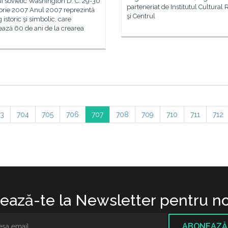
i sovietic Washington D. C. 29-30
parteneriat de Institutul Cultura
rie 2007 Anul 2007 reprezintă
şi Centrul
 istoric şi simbolic, care
ază 60 de ani de la crearea
3
704
705
706
707
708
709
710
711
712
ază-te la Newsletter pentru no
ABONEAZĂ