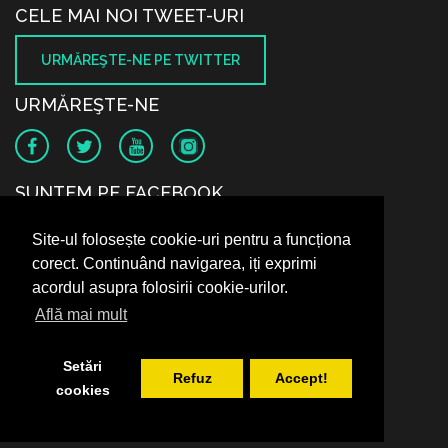
CELE MAI NOI TWEET-URI
URMĂREŞTE-NE PE TWITTER
URMĂREŞTE-NE
SUNTEM PE FACEBOOK
Site-ul folosește cookie-uri pentru a funcționa
corect. Continuând navigarea, iți exprimi
acordul asupra folosirii cookie-urilor.
Află mai mult
Setări
Refuz
Accept!
cookies