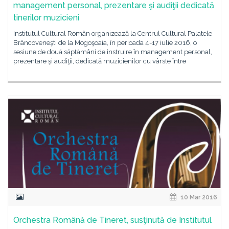
management personal, prezentare şi audiţii dedicată
tinerilor muzicieni
Institutul Cultural Român organizează la Centrul Cultural Palatele
Brâncoveneşti de la Mogoşoaia, în perioada 4-17 iulie 2016, o
sesiune de două săptămâni de instruire în management personal,
prezentare şi audiţii, dedicată muzicienilor cu vârste între
10 Mar 2016
Orchestra Română de Tineret, susţinută de Institutul