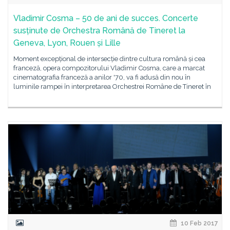
Vladimir Cosma – 50 de ani de succes. Concerte
susținute de Orchestra Română de Tineret la
Geneva, Lyon, Rouen și Lille
Moment excepțional de intersecție dintre cultura română și cea
franceză, opera compozitorului Vladimir Cosma, care a marcat
cinematografia franceză a anilor '70, va fi adusă din nou în
luminile rampei în interpretarea Orchestrei Române de Tineret în
10 Feb 2017