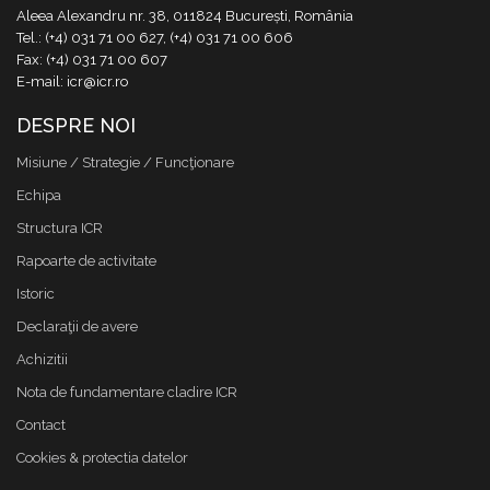
Aleea Alexandru nr. 38, 011824 București, România
Tel.: (+4) 031 71 00 627, (+4) 031 71 00 606
Fax: (+4) 031 71 00 607
E-mail: icr@icr.ro
DESPRE NOI
Misiune / Strategie / Funcţionare
Echipa
Structura ICR
Rapoarte de activitate
Istoric
Declaraţii de avere
Achizitii
Nota de fundamentare cladire ICR
Contact
Cookies & protectia datelor