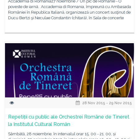
Accademia di Romania27 noiembrie / Un pic de Românie - O
poveste de iarnă. Accademia di Romania, împreună cu Ambasada
României în Republica Italiană, organizează un concert susţinut de
Ducu Bertzi şi Neculae Constantin (chitară), în Sala de concerte
28 Nov 2015 - 29 Nov 2015
Repetiții cu public ale Orchestrei Române de Tineret
la Institutul Cultural Român
Sâmbătă, 28 noiembrie, în intervalul orar 15. 00 - 21. 00, și