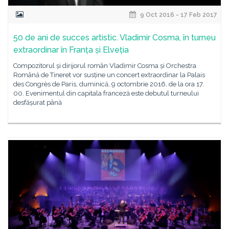
9 Oct 2016 - 17 Feb 2017
50 de ani de succes artistic. Vladimir Cosma, în turneu
extraordinar în Franța și Elveția
Compozitorul și dirijorul român Vladimir Cosma și Orchestra
Română de Tineret vor susține un concert extraordinar la Palais
des Congrès de Paris, duminică, 9 octombrie 2016, de la ora 17.
00. Evenimentul din capitala franceză este debutul turneului
desfășurat până