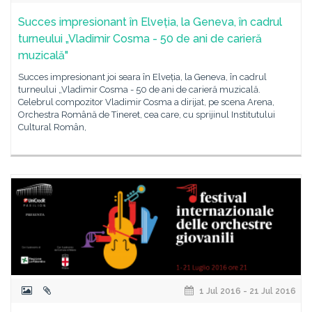
Succes impresionant în Elveția, la Geneva, în cadrul
turneului „Vladimir Cosma - 50 de ani de carieră
muzicală"
Succes impresionant joi seara în Elveția, la Geneva, în cadrul
turneului „Vladimir Cosma - 50 de ani de carieră muzicală.
Celebrul compozitor Vladimir Cosma a dirijat, pe scena Arena,
Orchestra Română de Tineret, cea care, cu sprijinul Institutului
Cultural Român,
1 Jul 2016 - 21 Jul 2016