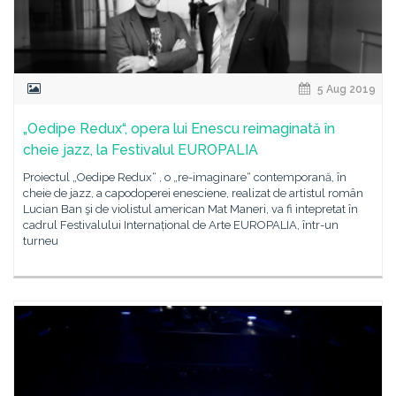
5 Aug 2019
„Oedipe Redux“, opera lui Enescu reimaginată în
cheie jazz, la Festivalul EUROPALIA
Proiectul „Oedipe Redux“ , o „re-imaginare“ contemporană, în
cheie de jazz, a capodoperei enesciene, realizat de artistul român
Lucian Ban şi de violistul american Mat Maneri, va fi intepretat în
cadrul Festivalului Internațional de Arte EUROPALIA, într-un
turneu