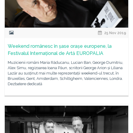
25 Nov 2019
Weekend românesc în șase orașe europene, la
Festivalul Internațional de Artă EUROPALIA
Muzicienii români Maria Răducanu, Lucian Ban, George Dumitriu,
Alex Simu, regizoarea Ioana Păun, scriitorii George Arion și Liliana
Lazăr au susținut mai multe reprezentații weekend-ul trecut, în
Bruxelles, Gent, Amsterdam, Schiltigheim, Valenciennes, Londra.
Dezbatere dedicată