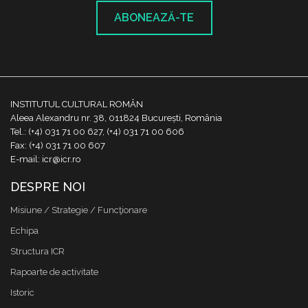
ABONEAZĂ-TE
INSTITUTUL CULTURAL ROMÂN
Aleea Alexandru nr. 38, 011824 București, România
Tel.: (+4) 031 71 00 627, (+4) 031 71 00 606
Fax: (+4) 031 71 00 607
E-mail: icr@icr.ro
DESPRE NOI
Misiune / Strategie / Funcţionare
Echipa
Structura ICR
Rapoarte de activitate
Istoric