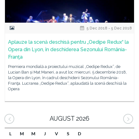
5 Dec 2018 - 5 Dec 2018
Aplauze la scenă deschisă pentru „Oedipe Redux“ la
Opera din Lyon, în deschiderea Sezonului România-
Franţa
Premiera mondială a proiectului muzical „Oedipe Redux“, de
Lucian Ban și Mat Maneri, a avut loc miercuri, 5 decembrie 2018,
la Opera din Lyon, în cadrul deschiderii Sezonului România-
Franţa. Lucrarea „Oedipe Redux“, aplaudată la scenă deschisă la
Opera
AUGUST 2026
L
M
M
J
V
S
D