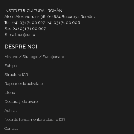
INSTITUTUL CULTURAL ROMÂN
Aleea Alexandru nr. 38, 011824 București, România
Tel.: (+4) 031 71 00 627, (+4) 031 71 00 606
Fax: (+4) 031 71 00 607
E-mail: icr@icr.ro
DESPRE NOI
Misiune / Strategie / Funcţionare
Echipa
Structura ICR
Rapoarte de activitate
Istoric
Declaraţii de avere
Achizitii
Nota de fundamentare cladire ICR
Contact