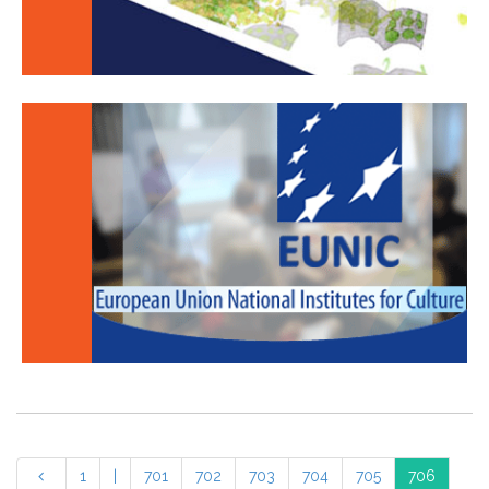
1
|
701
702
703
704
705
706