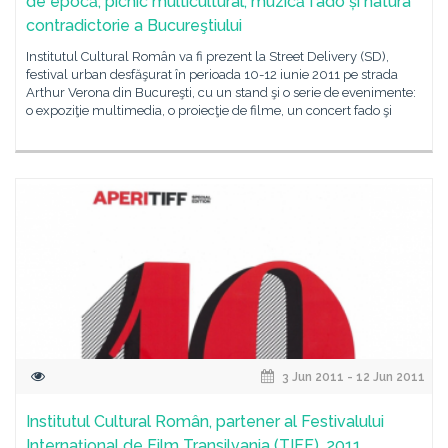
de epocă, picnic multicultural, muzică fado și natura
contradictorie a Bucureştiului
Institutul Cultural Român va fi prezent la Street Delivery (SD),
festival urban desfăşurat în perioada 10-12 iunie 2011 pe strada
Arthur Verona din Bucureşti, cu un stand şi o serie de evenimente:
o expoziţie multimedia, o proiecţie de filme, un concert fado şi
3 Jun 2011 - 12 Jun 2011
Institutul Cultural Român, partener al Festivalului
Internaţional de Film Transilvania (TIFF), 2011