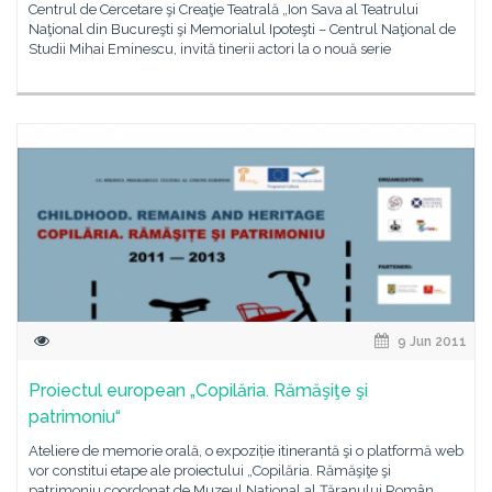
Centrul de Cercetare şi Creaţie Teatrală „Ion Sava al Teatrului
Naţional din Bucureşti şi Memorialul Ipoteşti – Centrul Naţional de
Studii Mihai Eminescu, invită tinerii actori la o nouă serie
9 Jun 2011
Proiectul european „Copilăria. Rămăşiţe şi
patrimoniu“
Ateliere de memorie orală, o expoziție itinerantă şi o platformă web
vor constitui etape ale proiectului „Copilăria. Rămăşiţe şi
patrimoniu coordonat de Muzeul Naţional al Ţăranului Român,