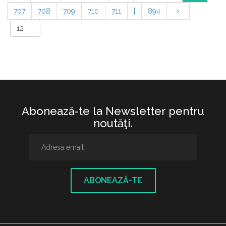
707
708
709
710
711
|
894
Abonează-te la Newsletter pentru
noutăţi.
ABONEAZĂ-TE