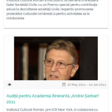
Institutul Cultural Român a fost distins, la cea de-a IX-a ediție a
Galei Societății Civile, cu un Premiu special pentru contribuţia
adusă la dezvoltarea societăţii civile, respectiv promovarea
proiectelor culturale românești și pentru activitatea sa la
conducerea
27 May 2011 - 10 Jun 2011
Audiţii pentru Academia Itinerantă „Andrei Şerban“
2011
Institutul Cultural Român, prin ICR New York, în colaborare cu