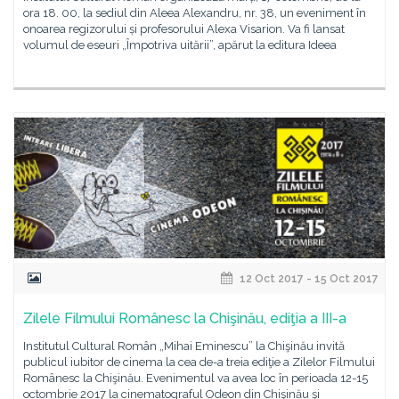
ora 18. 00, la sediul din Aleea Alexandru, nr. 38, un eveniment în
onoarea regizorului și profesorului Alexa Visarion. Va fi lansat
volumul de eseuri „Împotriva uitării”, apărut la editura Ideea
12 Oct 2017 - 15 Oct 2017
Zilele Filmului Românesc la Chişinău, ediţia a III-a
Institutul Cultural Român „Mihai Eminescu” la Chişinău invită
publicul iubitor de cinema la cea de-a treia ediţie a Zilelor Filmului
Românesc la Chişinău. Evenimentul va avea loc în perioada 12-15
octombrie 2017 la cinematograful Odeon din Chişinău şi