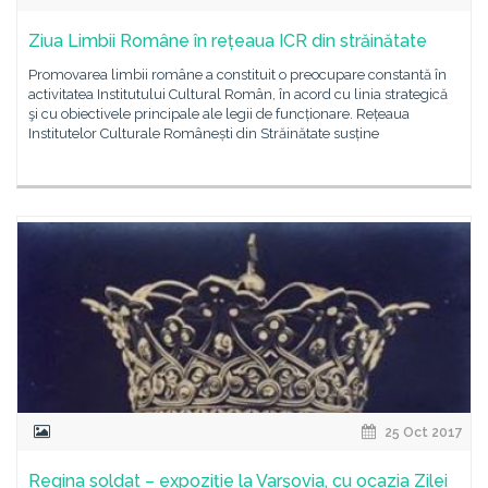
Ziua Limbii Române în rețeaua ICR din străinătate
Promovarea limbii române a constituit o preocupare constantă în
activitatea Institutului Cultural Român, în acord cu linia strategică
şi cu obiectivele principale ale legii de funcționare. Rețeaua
Institutelor Culturale Românești din Străinătate susține
25 Oct 2017
Regina soldat – expoziţie la Varşovia, cu ocazia Zilei