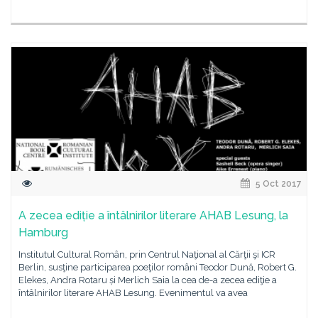
5 Oct 2017
A zecea ediție a întâlnirilor literare AHAB Lesung, la
Hamburg
Institutul Cultural Român, prin Centrul Naţional al Cărţii şi ICR
Berlin, susţine participarea poeţilor români Teodor Dună, Robert G.
Elekes, Andra Rotaru și Merlich Saia la cea de-a zecea ediţie a
întâlnirilor literare AHAB Lesung. Evenimentul va avea