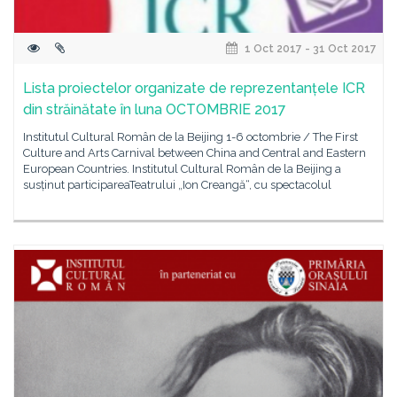
1 Oct 2017 - 31 Oct 2017
Lista proiectelor organizate de reprezentanțele ICR
din străinătate în luna OCTOMBRIE 2017
Institutul Cultural Român de la Beijing 1-6 octombrie / The First
Culture and Arts Carnival between China and Central and Eastern
European Countries. Institutul Cultural Român de la Beijing a
susținut participareaTeatrului „Ion Creangă“, cu spectacolul