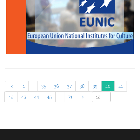
1
|
35
36
37
38
39
40
41
42
43
44
45
|
71