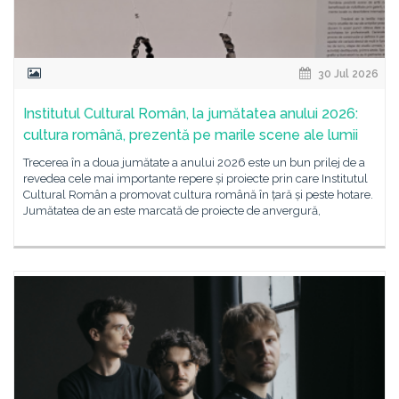
30 Jul 2026
Institutul Cultural Român, la jumătatea anului 2026:
cultura română, prezentă pe marile scene ale lumii
Trecerea în a doua jumătate a anului 2026 este un bun prilej de a
revedea cele mai importante repere și proiecte prin care Institutul
Cultural Român a promovat cultura română în țară și peste hotare.
Jumătatea de an este marcată de proiecte de anvergură,