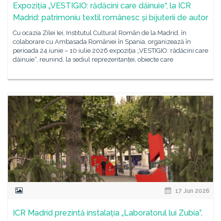
Expoziția „VESTIGIO: rădăcini care dăinuie“, la ICR
Madrid: patrimoniu textil românesc și bijuterii de autor
Cu ocazia Zilei Iei, Institutul Cultural Român de la Madrid, în
colaborare cu Ambasada României în Spania, organizează în
perioada 24 iunie – 10 iulie 2026 expoziția „VESTIGIO: rădăcini care
dăinuie“, reunind, la sediul reprezentanței, obiecte care
17 Jun 2026
ICR Madrid prezintă instalația „Laboratorul lui Zubía”,