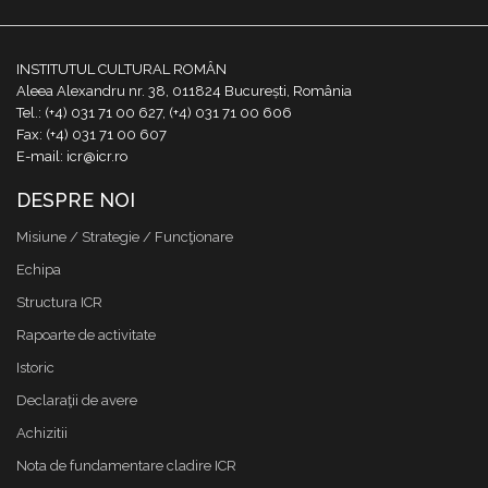
INSTITUTUL CULTURAL ROMÂN
Aleea Alexandru nr. 38, 011824 București, România
Tel.: (+4) 031 71 00 627, (+4) 031 71 00 606
Fax: (+4) 031 71 00 607
E-mail: icr@icr.ro
DESPRE NOI
Misiune / Strategie / Funcţionare
Echipa
Structura ICR
Rapoarte de activitate
Istoric
Declaraţii de avere
Achizitii
Nota de fundamentare cladire ICR