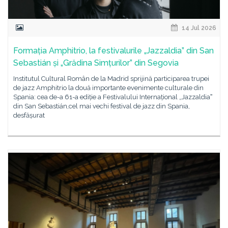
14 Jul 2026
Formația Amphitrio, la festivalurile „Jazzaldia” din San
Sebastián și „Grădina Simțurilor” din Segovia
Institutul Cultural Român de la Madrid sprijină participarea trupei
de jazz Amphitrio la două importante evenimente culturale din
Spania: cea de-a 61-a ediție a Festivalului Internațional „Jazzaldiaˮ
din San Sebastián,cel mai vechi festival de jazz din Spania,
desfășurat