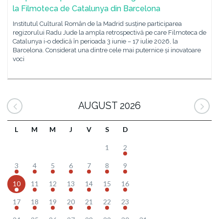
la Filmoteca de Catalunya din Barcelona
Institutul Cultural Român de la Madrid susține participarea
regizorului Radu Jude la ampla retrospectivă pe care Filmoteca de
Catalunya i-o dedică în perioada 3 iunie – 17 iulie 2026, la
Barcelona. Considerat una dintre cele mai puternice și inovatoare
voci
AUGUST 2026
L
M
M
J
V
S
D
1
2
3
4
5
6
7
8
9
10
11
12
13
14
15
16
17
18
19
20
21
22
23