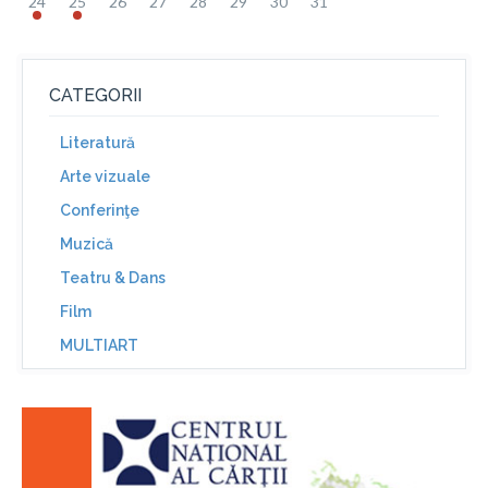
24
25
26
27
28
29
30
31
CATEGORII
Literatură
Arte vizuale
Conferinţe
Muzică
Teatru & Dans
Film
MULTIART