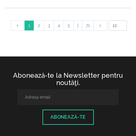
1
2
3
4
5
|
71
Abonează-te la Newsletter pentru
noutăţi.
ABONEAZĂ-TE