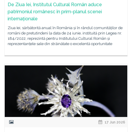
De Ziua Iei, Institutul Cultural Român aduce
patrimoniul românesc în prim-planul scenei
internaționale
Ziua Iei, sărbătorită anual în România și în rândul comunităților de
români de pretutindeni la data de 24 iunie, instituită prin Legea nr.
184/2022, reprezintă pentru Institutului Cultural Român și
reprezentanțele sale din străinătate o excelentă oportunitate
17 Jun 2026