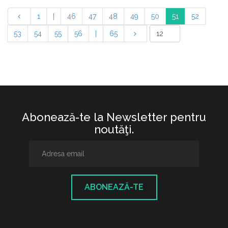
1
|
46
47
48
49
50
51
52
53
54
55
56
|
65
Abonează-te la Newsletter pentru
noutăţi.
ABONEAZĂ-TE