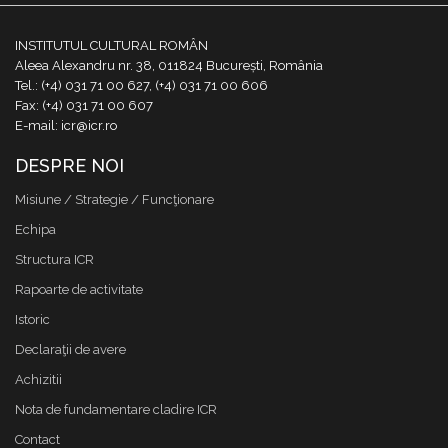
INSTITUTUL CULTURAL ROMÂN
Aleea Alexandru nr. 38, 011824 București, România
Tel.: (+4) 031 71 00 627, (+4) 031 71 00 606
Fax: (+4) 031 71 00 607
E-mail: icr@icr.ro
DESPRE NOI
Misiune / Strategie / Funcţionare
Echipa
Structura ICR
Rapoarte de activitate
Istoric
Declaraţii de avere
Achizitii
Nota de fundamentare cladire ICR
Contact