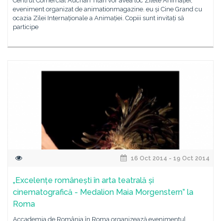
Centrul Comercial Auchan Titan vor avea loc Zilele Animației,
eveniment organizat de animationmagazine. eu și Cine Grand cu
ocazia Zilei Internaționale a Animației. Copiii sunt invitați să
participe
16 Oct 2014 - 19 Oct 2014
„Excelențe românești în arta teatrală și
cinematografică - Medalion Maia Morgenstern” la
Roma
Accademia de România în Roma organizează evenimentul