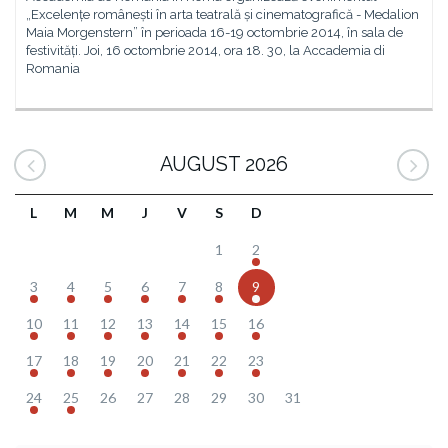
„Excelențe românești în arta teatrală și cinematografică - Medalion
Maia Morgenstern” în perioada 16-19 octombrie 2014, în sala de
festivități. Joi, 16 octombrie 2014, ora 18. 30, la Accademia di
Romania
AUGUST 2026
L
M
M
J
V
S
D
1
2
3
4
5
6
7
8
9
10
11
12
13
14
15
16
17
18
19
20
21
22
23
24
25
26
27
28
29
30
31