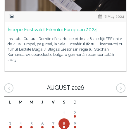
8 May 2024
Începe Festivalul Filmului European 2024
Institutul Cultural Român dă startul celei de-a 28-a ediții FFE chiar
de Ziua Europei, pe 9 mai, la Sala Luceafărul (fostul CinemaPro) cu
filmul Lecțiile Blagăi / Blaga’s Lessons,în regia lui Stephan
Komandarev, coproducție bulgaro-germană, recompensată în
2023
AUGUST 2026
L
M
M
J
V
S
D
1
2
3
4
5
6
7
8
9