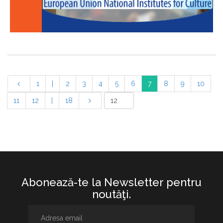
1
|
2
3
4
5
6
7
8
9
10
11
12
|
18
Abonează-te la Newsletter pentru
noutăţi.