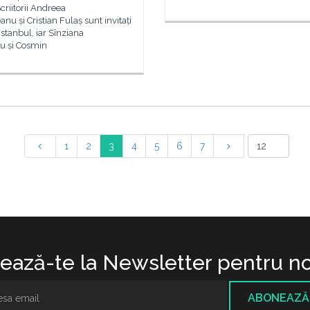
criitorii Andreea
nu și Cristian Fulaș sunt invitați
Istanbul, iar Sînziana
u și Cosmin
1
2
3
4
5
6
7
ază-te la Newsletter pentru no
ABONEAZĂ