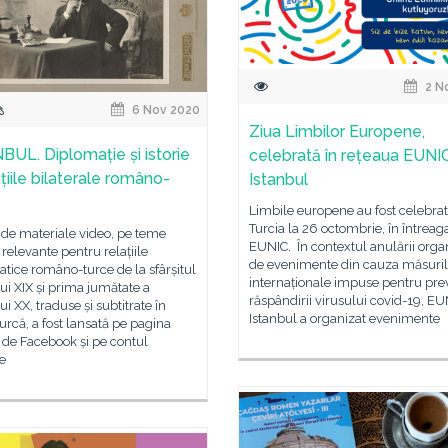
2 N
6 Nov 2020
Ziua Limbilor Europene,
BUL. Diplomație și istorie
celebrată în rețeaua EUNI
ațiile bilaterale româno-
Istanbul
Limbile europene au fost celebrat
Turcia la 26 octombrie, în întreag
 de materiale video, pe teme
EUNIC. În contextul anulării organ
e relevante pentru relațiile
de evenimente din cauza măsuril
tice româno-turce de la sfârșitul
internaționale impuse pentru pre
ui XIX și prima jumătate a
răspândirii virusului covid-19, E
ui XX, traduse și subtitrate în
Istanbul a organizat evenimente
urcă, a fost lansată pe pagina
ă de Facebook și pe contul
e