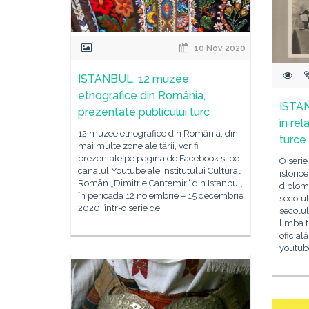
10 Nov 2020
ISTANBUL. 12 muzee
etnografice din România,
ISTAN
prezentate publicului turc
în rel
12 muzee etnografice din România, din
turce
mai multe zone ale țării, vor fi
prezentate pe pagina de Facebook și pe
O serie
canalul Youtube ale Institutului Cultural
istoric
Român „Dimitrie Cantemir“ din Istanbul,
diploma
în perioada 12 noiembrie – 15 decembrie
secolul
2020, într-o serie de
secolul
limba t
oficial
youtub