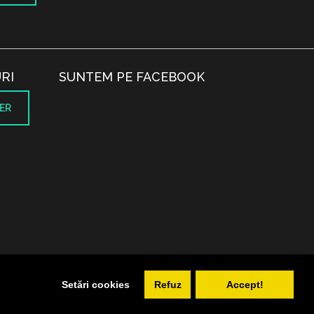
RI
SUNTEM PE FACEBOOK
ER
.
Setări cookies
Refuz
Accept!