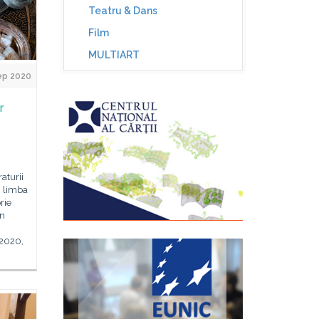
Teatru & Dans
Film
MULTIART
ep 2020
r
aturii
 limba
rie
ân
 2020,