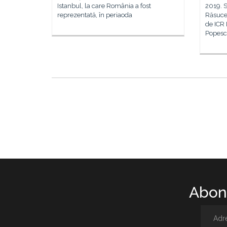
Istanbul, la care România a fost
2019. S
reprezentată, în periaoda
Răsucea
de ICR 
Popesc
Abone