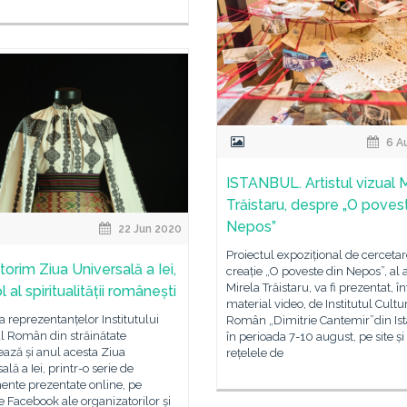
6 A
ISTANBUL. Artistul vizual M
Trăistaru, despre „O poves
Nepos”
22 Jun 2020
Proiectul expozițional de cercetar
torim Ziua Universală a Iei,
creație „O poveste din Nepos”, al a
Mirela Trăistaru, va fi prezentat, î
 al spiritualității românești
material video, de Institutul Cultu
 reprezentanțelor Institutului
Român „Dimitrie Cantemir”din Ist
l Român din străinătate
în perioada 7-10 august, pe site și
ază și anul acesta Ziua
rețelele de
ală a Iei, printr-o serie de
ente prezentate online, pe
e Facebook ale organizatorilor și