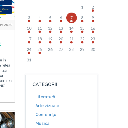
1
2
3
4
5
6
7
8
9
ov 2020
10
11
12
13
14
15
16
17
18
19
20
21
22
23
C
24
25
26
27
28
29
30
31
e în
a rețea
izării
or
venirea
CATEGORII
UNIC
Literatură
Arte vizuale
Conferinţe
Muzică