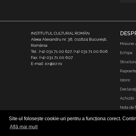
DESP
INSTITUTUL CULTURAL ROMÂN
Aleea Alexandru nr. 38, 011824 București,
Misiune 
România
Tel.: (+4) 031 71 00 627, (+4) 031 71 00 606
Echipa
Fax: (+4) 031 71 00 607
Structur
E-mail: icr@icr.ro
Rapoarte 
Istoric
Declaraţi
Achizitii
Nota de 
Contact
Site-ul folosește cookie-uri pentru a funcționa corect. Contin
Cookies &
Află mai mult