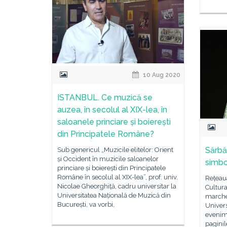
10 Aug 2020
ISTANBUL. Ce muzică se
auzea, în secolul al XIX-lea, în
saloanele princiare și boierești
din Principatele Române?
Sărbă
Sub genericul „Muzicile elitelor: Orient
și Occident în muzicile saloanelor
simbol
princiare și boierești din Principatele
Române în secolul al XIX-lea”, prof. univ.
Rețeaua
Nicolae Gheorghiță, cadru universitar la
Cultura
Universitatea Națională de Muzică din
marche
București, va vorbi,
Univers
evenim
paginil