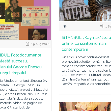
1 S
ISTANBUL. „Kaymak” litera
online, cu scriitori români
19 Aug 2020
contemporani
NBUL. Fotodocumente
Un amplu proiect online dedicat
atestă succesul
promovării autorilor români și liter
române contemporane traduse în
ianului George Enescu
turcă este lansat marți, 1 septemb
lungul timpului
2020, de Institutul Cultural Rom
„Dimitrie Cantemir” din Istanbul.
ția fotodocumentară „Enescu 65
Desfășurat până la 20 octombrie
ptarea lui George Enescu în
oraneitate”, proiect al Muzeului
l „George Enescu“ din București,
rezentată, în data de 19 august,
 material video, pe pagina de
k a ICR Istanbul, de