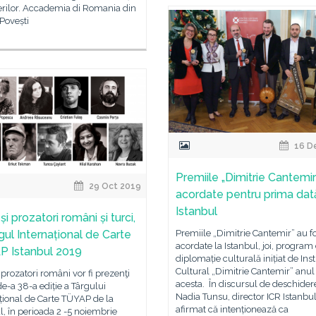
erilor. Accademia di Romania din
Povești
16 D
Premiile „Dimitrie Cantemir”
29 Oct 2019
acordate pentru prima dat
Istanbul
și prozatori români și turci,
Premiile „Dimitrie Cantemir” au f
gul Internațional de Carte
acordate la Istanbul, joi, program
 Istanbul 2019
diplomație culturală inițiat de Inst
Cultural „Dimitrie Cantemir” anul
i prozatori români vor fi prezenţi
acesta. În discursul de deschider
de-a 38-a ediție a Târgului
Nadia Tunsu, director ICR Istanbul
țional de Carte TÜYAP de la
afirmat că intenționează ca
l, în perioada 2 -5 noiembrie