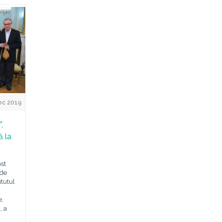
ec 2019
,
ă la
ost
 de
itutul
e,
, a