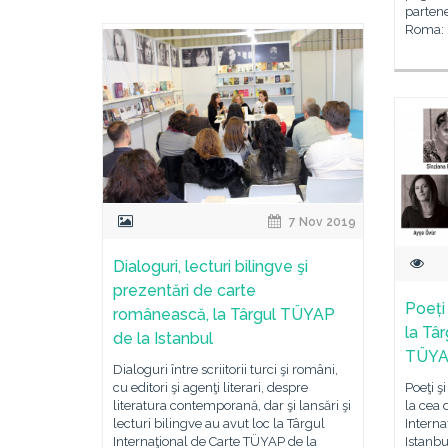
parten
Roma: 
7 Nov 2019
Dialoguri, lecturi bilingve şi
prezentări de carte
Poeți 
românească, la Târgul TÜYAP
la Târ
de la Istanbul
TÜYAP
Dialoguri între scriitorii turci şi români,
cu editori şi agenţi literari, despre
Poeţi ş
literatura contemporană, dar şi lansări şi
la cea 
lecturi bilingve au avut loc la Târgul
Interna
Internaţional de Carte TÜYAP de la
Istanbu