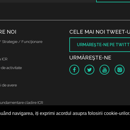
RE NOI
CELE MAI NOI TWEET-U
/ Strategie / Funcţionare
URMĂREŞTE-NE PE TWITT
URMĂREŞTE-NE
a ICR
de activitate
i de avere
fundamentare cladire ICR
uând navigarea, iți exprimi acordul asupra folosirii cookie-urilor
 protectia datelor