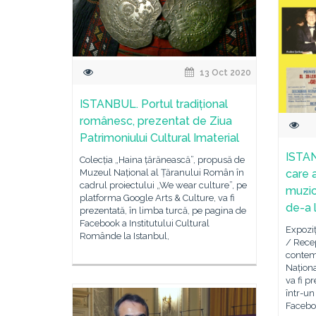
13 Oct 2020
ISTANBUL. Portul tradițional
românesc, prezentat de Ziua
Patrimoniului Cultural Imaterial
ISTA
Colecția „Haina țărănească”, propusă de
care 
Muzeul Național al Țăranului Român în
cadrul proiectului „We wear culture”, pe
muzic
platforma Google Arts & Culture, va fi
de-a 
prezentată, în limba turcă, pe pagina de
Facebook a Institutului Cultural
Expozi
Românde la Istanbul,
/ Rece
contemp
Naționa
va fi p
într-un
Faceboo