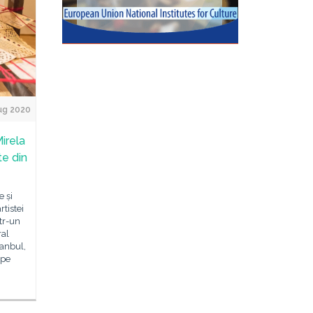
ug 2020
irela
te din
e și
rtistei
ntr-un
ral
anbul,
 pe