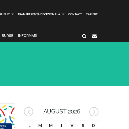
 PUBLIC
TRANSPARENȚĂ DECIZIONALĂ
CONTACT
CARIERE
BURSE
INFORMĂRI
AUGUST 2026
L
M
M
J
V
S
D