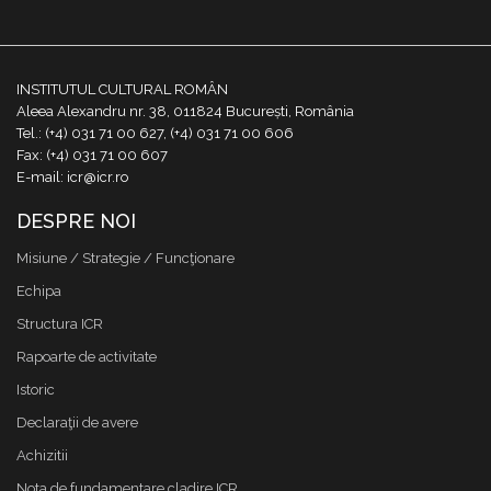
INSTITUTUL CULTURAL ROMÂN
Aleea Alexandru nr. 38, 011824 București, România
Tel.: (+4) 031 71 00 627, (+4) 031 71 00 606
Fax: (+4) 031 71 00 607
E-mail: icr@icr.ro
DESPRE NOI
Misiune / Strategie / Funcţionare
Echipa
Structura ICR
Rapoarte de activitate
Istoric
Declaraţii de avere
Achizitii
Nota de fundamentare cladire ICR