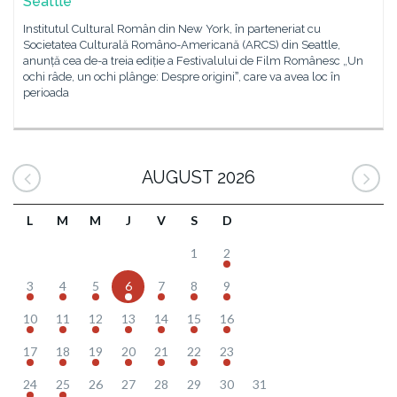
Seattle
Institutul Cultural Român din New York, în parteneriat cu
Societatea Culturală Româno-Americană (ARCS) din Seattle,
anunță cea de-a treia ediție a Festivalului de Film Românesc „Un
ochi râde, un ochi plânge: Despre originiˮ, care va avea loc în
perioada
AUGUST 2026
L
M
M
J
V
S
D
1
2
3
4
5
6
7
8
9
10
11
12
13
14
15
16
17
18
19
20
21
22
23
24
25
26
27
28
29
30
31