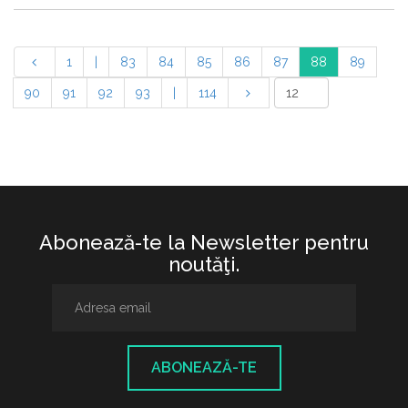
1
|
83
84
85
86
87
88
89
90
91
92
93
|
114
Abonează-te la Newsletter pentru
noutăţi.
ABONEAZĂ-TE