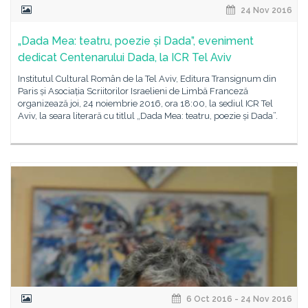
24 Nov 2016
„Dada Mea: teatru, poezie și Dada”, eveniment
dedicat Centenarului Dada, la ICR Tel Aviv
Institutul Cultural Român de la Tel Aviv, Editura Transignum din
Paris și Asociația Scriitorilor Israelieni de Limbă Franceză
organizează joi, 24 noiembrie 2016, ora 18:00, la sediul ICR Tel
Aviv, la seara literară cu titlul „Dada Mea: teatru, poezie și Dada”.
6 Oct 2016 - 24 Nov 2016