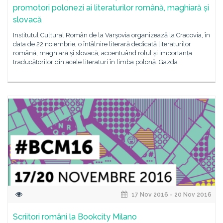
promotori polonezi ai literaturilor română, maghiară și
slovacă
Institutul Cultural Român de la Varşovia organizează la Cracovia, în
data de 22 noiembrie, o întâlnire literară dedicată literaturilor
română, maghiară și slovacă, accentuând rolul și importanța
traducătorilor din acele literaturi în limba polonă. Gazda
17 Nov 2016 - 20 Nov 2016
Scriitori români la Bookcity Milano