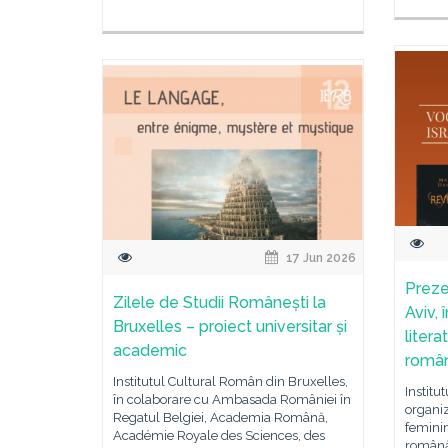
17 Jun 2026
Preze
Zilele de Studii Românești la
Aviv, 
Bruxelles – proiect universitar și
litera
academic
româ
Institutul Cultural Român din Bruxelles,
Institu
în colaborare cu Ambasada României în
organiz
Regatul Belgiei, Academia Română,
feminin
Académie Royale des Sciences, des
română