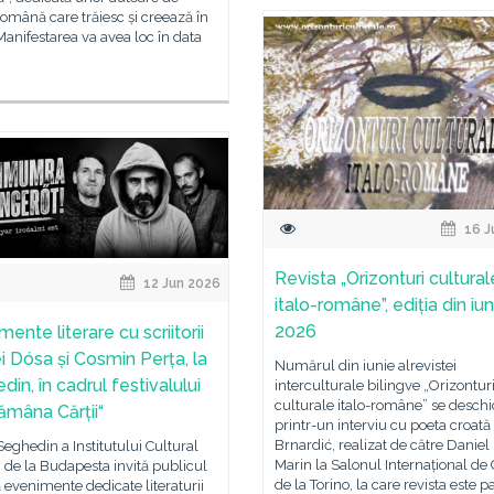
omână care trăiesc și creează în
 Manifestarea va avea loc în data
16 J
Revista „Orizonturi cultural
12 Jun 2026
italo-române”, ediția din iun
2026
ente literare cu scriitorii
i Dósa și Cosmin Perța, la
Numărul din iunie alrevistei
in, în cadrul festivalului
interculturale bilingve „Orizontur
culturale italo-române” se desch
ămâna Cărții“
printr-un interviu cu poeta croat
Brnardić, realizat de către Daniel
 Seghedin a Institutului Cultural
Marin la Salonul Internațional de 
de la Budapesta invită publicul
de la Torino, la care revista este p
 evenimente dedicate literaturii