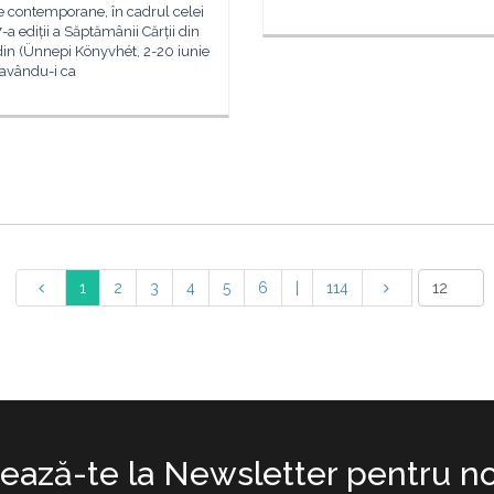
 contemporane, în cadrul celei
-a ediții a Săptămânii Cărții din
in (Ünnepi Könyvhét, 2-20 iunie
 avându-i ca
1
2
3
4
5
6
|
114
ază-te la Newsletter pentru no