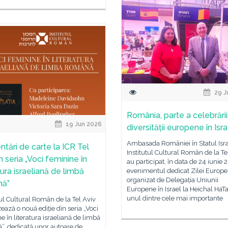
29 J
România, parte a celebrării
19 Jun 2026
diversității europene în Isra
Ambasada României în Statul Isra
ntări de carte la ICR Tel
Institutul Cultural Român de la Te
în seria „Voci feminine în
au participat, în data de 24 iunie 
tura israeliană de limbă
evenimentul dedicat Zilei Europei
organizat de Delegația Uniunii
nă”
Europene în Israel la Heichal HaTa
unul dintre cele mai importante
tul Cultural Român de la Tel Aviv
ează o nouă ediție din seria „Voci
e în literatura israeliană de limbă
”, dedicată unor autoare de