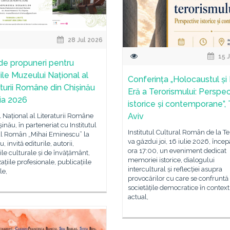
28 Jul 2026
15 J
de propuneri pentru
ile Muzeului Național al
Conferința „Holocaustul și
aturii Române din Chișinău
Eră a Terorismului: Perspe
ția 2026
istorice și contemporane”, 
Aviv
Național al Literaturii Române
șinău, în parteneriat cu Institutul
Institutul Cultural Român de la Te
al Român „Mihai Eminescu” la
va găzdui joi, 16 iulie 2026, înce
, invită editurile, autorii,
ora 17:00, un eveniment dedicat
țiile culturale și de învățământ,
memoriei istorice, dialogului
ațiile profesionale, publicațiile
intercultural și reflecției asupra
le,
provocărilor cu care se confruntă
societățile democratice în context
actual,