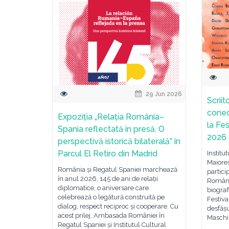
29 Jun 2026
Scriit
conec
Expoziția „Relația România–
la Fe
Spania reflectată în presă. O
2026
perspectivă istorică bilaterală” în
Parcul El Retiro din Madrid
Institu
Maiores
România și Regatul Spaniei marchează
partici
în anul 2026, 145 de ani de relații
Români
diplomatice, o aniversare care
biograf
celebrează o legătură construită pe
Festiv
dialog, respect reciproc și cooperare. Cu
desfășu
acest prilej, Ambasada României în
Masch
Regatul Spaniei și Institutul Cultural