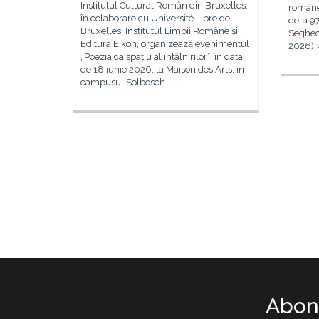
Institutul Cultural Român din Bruxelles,
române
în colaborare cu Université Libre de
de-a 97
Bruxelles, Institutul Limbii Române și
Seghed
Editura Eikon, organizează evenimentul
2026),
„Poezia ca spațiu al întâlnirilor”, în data
de 18 iunie 2026, la Maison des Arts, în
campusul Solbosch
Abone