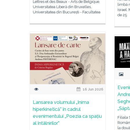
Lettres et des Beaux - Arts de Belgique,
limbă r
Universitatea Liberă din Bruxelles,
Israel.
Universitatea din București - Facultatea
de 25
Evenim
16 Jun 2026
Andre
Seghed
Lansarea volumului „Inima
„Săpt
hiperkinetică” în cadrul
evenimentului „Poezia ca spațiu
Filiala
Român 
al întâlnirilor”
la două