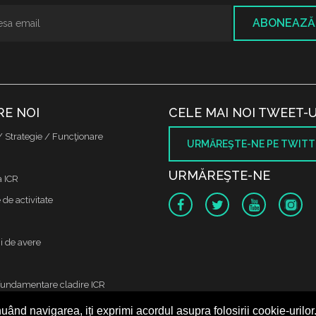
ABONEAZĂ
RE NOI
CELE MAI NOI TWEET-U
/ Strategie / Funcţionare
URMĂREŞTE-NE PE TWITT
URMĂREŞTE-NE
a ICR
de activitate
i de avere
fundamentare cladire ICR
uând navigarea, iți exprimi acordul asupra folosirii cookie-urilor