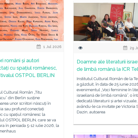
1 Jul 2026
29 J
ori români și autori
Doamne ale literaturii israe
tați cu spațiul românesc,
de limbă română la ICR Tel
stivalul OSTPOL BERLIN
Institutul Cultural Român de la Te
a găzduit, în data de 25 iunie 202
evenimentul „Voci feminine în lit
tul Cultural Român „Titu
israeliană de limbă română”, o înt
cu” din Berlin susține
dedicată literaturii și artei vizuale,
parea unor scriitori născuți în
avându-le ca invitate pe Victoria 
a sau profund conectați
Dazin, autoarea
ic cu spațiul românesc la
alul OSTPOL BERLIN, care se va
ra în perioada 5-12 iulie 2026, la
inenhaus