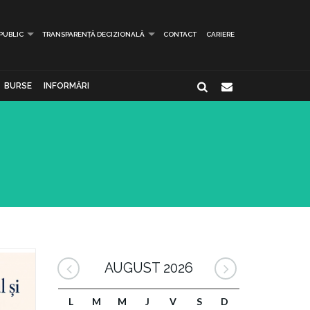
 PUBLIC
TRANSPARENȚĂ DECIZIONALĂ
CONTACT
CARIERE
BURSE
INFORMĂRI
AUGUST 2026
L
M
M
J
V
S
D