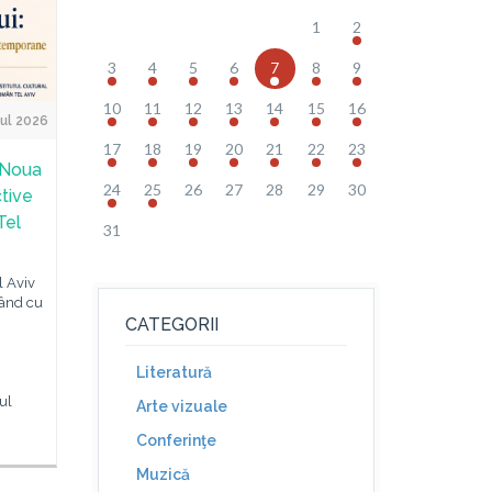
1
2
3
4
5
6
7
8
9
10
11
12
13
14
15
16
ul 2026
17
18
19
20
21
22
23
 Noua
24
25
26
27
28
29
30
ctive
Tel
31
l Aviv
pând cu
CATEGORII
Literatură
ul
Arte vizuale
Conferinţe
Muzică