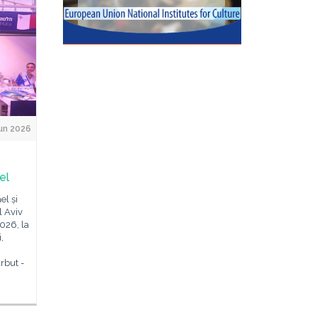
un 2026
el
el și
l Aviv
2026, la
,
rbut -