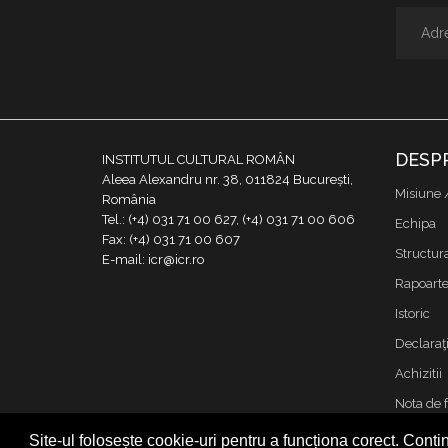
DESP
INSTITUTUL CULTURAL ROMÂN
Aleea Alexandru nr. 38, 011824 București,
Misiune 
România
Tel.: (+4) 031 71 00 627, (+4) 031 71 00 606
Echipa
Fax: (+4) 031 71 00 607
Structur
E-mail: icr@icr.ro
Rapoarte 
Istoric
Declaraţi
Achizitii
Nota de 
Contact
Site-ul folosește cookie-uri pentru a funcționa corect. Contin