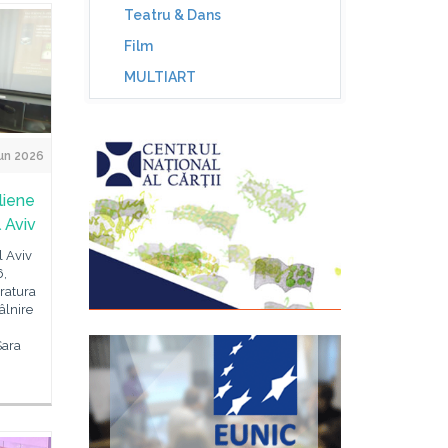
Teatru & Dans
Film
MULTIART
un 2026
liene
 Aviv
l Aviv
6,
eratura
âlnire
Sara