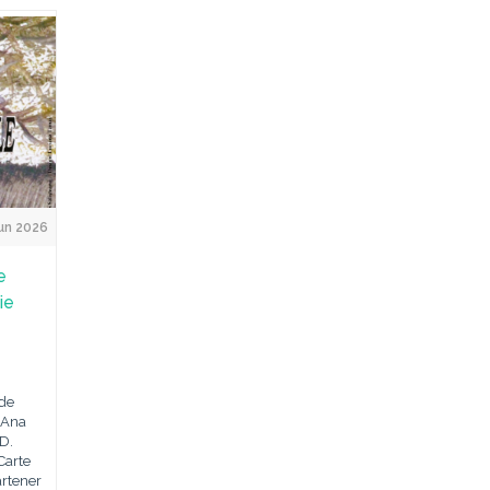
un 2026
e
ie
i
ide
ă Ana
 D.
Carte
artener