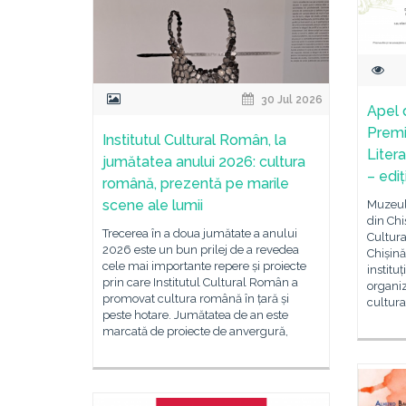
30 Jul 2026
Apel 
Premi
Institutul Cultural Român, la
Liter
jumătatea anului 2026: cultura
– edi
română, prezentă pe marile
scene ale lumii
Muzeul 
din Chi
Trecerea în a doua jumătate a anului
Cultur
2026 este un bun prilej de a revedea
Chișinău
cele mai importante repere și proiecte
institu
prin care Institutul Cultural Român a
organiz
promovat cultura română în țară și
cultura
peste hotare. Jumătatea de an este
marcată de proiecte de anvergură,