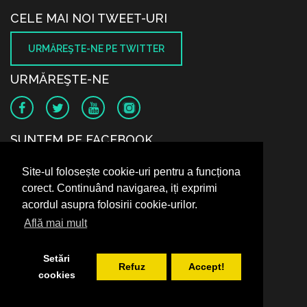
CELE MAI NOI TWEET-URI
URMĂREŞTE-NE PE TWITTER
URMĂREŞTE-NE
SUNTEM PE FACEBOOK
Site-ul folosește cookie-uri pentru a funcționa
corect. Continuând navigarea, iți exprimi
acordul asupra folosirii cookie-urilor.
Află mai mult
Setări
Refuz
Accept!
cookies