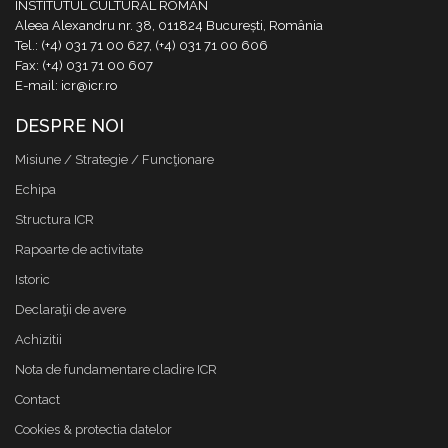
INSTITUTUL CULTURAL ROMÂN
Aleea Alexandru nr. 38, 011824 București, România
Tel.: (+4) 031 71 00 627, (+4) 031 71 00 606
Fax: (+4) 031 71 00 607
E-mail: icr@icr.ro
DESPRE NOI
Misiune / Strategie / Funcţionare
Echipa
Structura ICR
Rapoarte de activitate
Istoric
Declaraţii de avere
Achizitii
Nota de fundamentare cladire ICR
Contact
Cookies & protectia datelor