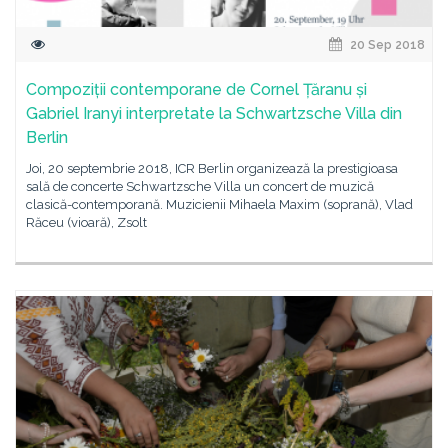
20 Sep 2018
Compoziții contemporane de Cornel Țăranu și
Gabriel Iranyi interpretate la Schwartzsche Villa din
Berlin
Joi, 20 septembrie 2018, ICR Berlin organizează la prestigioasa
sală de concerte Schwartzsche Villa un concert de muzică
clasică-contemporană. Muzicienii Mihaela Maxim (soprană), Vlad
Răceu (vioară), Zsolt