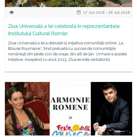
17 Jun 2018 - 28 Jun 2018
Ziua Universală a Iei celebrată în reprezentanțele
Institutului Cultural Român
Ziua Universală a Iei a debutat la iniţiativa comunităţii online „La
Blouse Roumaine“, fiind preluată cu succes de comunităţile
româneşti din peste 100 de oraşe, din 48 de ţări. Urmare a acestei
inițiative, începând cu anul 2013, Ziua Iei este sărbătorită