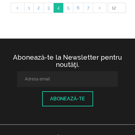
1
2
3
4
5
6
7
Abonează-te la Newsletter pentru
noutăţi.
ABONEAZĂ-TE