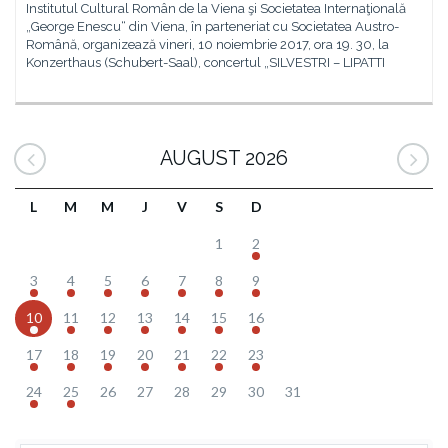
Institutul Cultural Român de la Viena şi Societatea Internaţională
„George Enescu“ din Viena, în parteneriat cu Societatea Austro-
Română, organizează vineri, 10 noiembrie 2017, ora 19. 30, la
Konzerthaus (Schubert-Saal), concertul „SILVESTRI – LIPATTI
AUGUST 2026
L
M
M
J
V
S
D
1
2
3
4
5
6
7
8
9
10
11
12
13
14
15
16
17
18
19
20
21
22
23
24
25
26
27
28
29
30
31