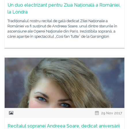
Un duo electrizant pentru Ziua Națională a României,
la Londra
Tradiționalul nostru recital de gală dedicat Zilei Naționale a
României va fi susținut de Andreea Soare, unul dintre starurile în
ascensiune ale Operei Naţionale din Paris. Irezistibila soprană, a
cărei apariție în spectacolul „Così fan Tutte” de la Garsington
29 Nov 2017
Recitalul sopranei Andreea Soare, dedicat aniversării