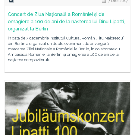
7 Dec 2017
Concert de Ziua Națională a României și de
omagiere a 100 de ani de la nașterea lui Dinu Lipatti,
organizat la Berlin
În data de 7 decembrie Institutul Cultural Român „Titu Maiorescu”
din Berlin a organizat un dublu eveniment de anvergură:
marcarea Zilei Naționale a României la Berlin, în colaborare cu
Ambasada României la Berlin, și omagierea a 100 de ani de la
nașterea compozitorului