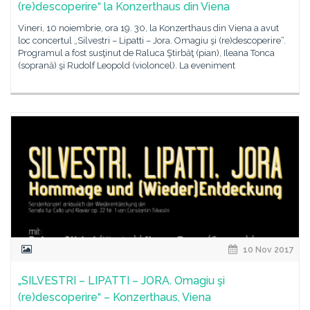
(re)descoperire“ la Konzerthaus din Viena
Vineri, 10 noiembrie, ora 19. 30, la Konzerthaus din Viena a avut
loc concertul „Silvestri – Lipatti – Jora. Omagiu şi (re)descoperire“.
Programul a fost susţinut de Raluca Ştirbăţ (pian), Ileana Tonca
(soprană) şi Rudolf Leopold (violoncel). La eveniment
10 Nov 2017
„SILVESTRI – LIPATTI – JORA. Omagiu şi
(re)descoperire“ – Konzerthaus, Viena