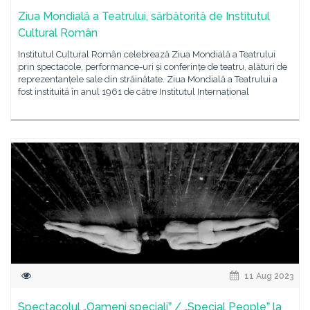
Ziua Mondială a Teatrului, sărbătorită de Institutul
Cultural Român
Institutul Cultural Român celebrează Ziua Mondială a Teatrului
prin spectacole, performance-uri și conferințe de teatru, alături de
reprezentanțele sale din străinătate. Ziua Mondială a Teatrului a
fost instituită în anul 1961 de către Institutul Internațional
11 Aug 2023
Spectacolul „Oameni specialiˮ / „Special Peopleˮ la