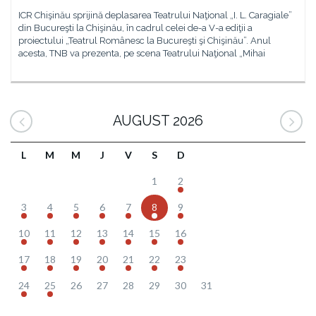
ICR Chişinău sprijină deplasarea Teatrului Naţional „I. L. Caragiale”
din Bucureşti la Chişinău, în cadrul celei de-a V-a ediţii a
proiectului „Teatrul Românesc la Bucureşti şi Chişinău”. Anul
acesta, TNB va prezenta, pe scena Teatrului Naţional „Mihai
AUGUST 2026
L
M
M
J
V
S
D
1
2
3
4
5
6
7
8
9
10
11
12
13
14
15
16
17
18
19
20
21
22
23
24
25
26
27
28
29
30
31