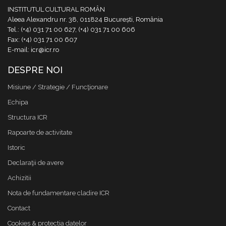
INSTITUTUL CULTURAL ROMÂN
Aleea Alexandru nr. 38, 011824 București, România
Tel.: (+4) 031 71 00 627, (+4) 031 71 00 606
Fax: (+4) 031 71 00 607
E-mail: icr@icr.ro
DESPRE NOI
Misiune / Strategie / Funcţionare
Echipa
Structura ICR
Rapoarte de activitate
Istoric
Declaraţii de avere
Achizitii
Nota de fundamentare cladire ICR
Contact
Cookies & protectia datelor