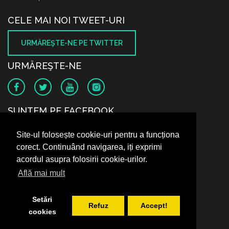
CELE MAI NOI TWEET-URI
URMĂREŞTE-NE PE TWITTER
URMĂREŞTE-NE
SUNTEM PE FACEBOOK
Site-ul folosește cookie-uri pentru a funcționa
corect. Continuând navigarea, iți exprimi
acordul asupra folosirii cookie-urilor.
Află mai mult
Setări
Refuz
Accept!
cookies