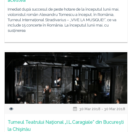
acestea"
Imediat după succesul de peste hotare de la începutul lunii mai,
violonistul român Alexandru Tomescu a început, în România,
Turneul Internațional Stradivarius – „VIVE LA MUSIQUE!”, ce va
include 15 concerte în România. La începutul lunii mai, cu
susținerea
30 Mar 2018 - 30 Mar 2018
Turneul Teatrului Naţional „I.L.Caragiale” din Bucureşti
la Chişinău