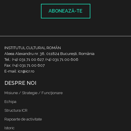
ABONEAZĂ-TE
INSTITUTUL CULTURAL ROMÂN
Aleea Alexandru nr. 38, 011824 București, România
Tel.: (+4) 031 71 00 627, (+4) 031 71 00 606
Fax: (+4) 031 71 00 607
E-mail: icr@icr.ro
DESPRE NOI
Misiune / Strategie / Funcţionare
Echipa
Structura ICR
Rapoarte de activitate
Istoric