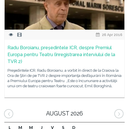
26 Apr 2016
Radu Boroianu, președintele ICR, despre Premiul
Europa pentru Teatru (înregistrarea interviului de la
TVR 2)
Preşedintele ICR, Radu Boroianu, a vorbit în direct de la Craiova la
Ora de Ştiri de pe TVR 2 despre importanţa desfăşurării în România
a Premiului Europa pentru Teatru. „Este o încununare a activităţii
unui om de teatru craiovean foarte cunoscut, Emil Boroghină,
AUGUST 2026
L
M
M
J
V
S
D