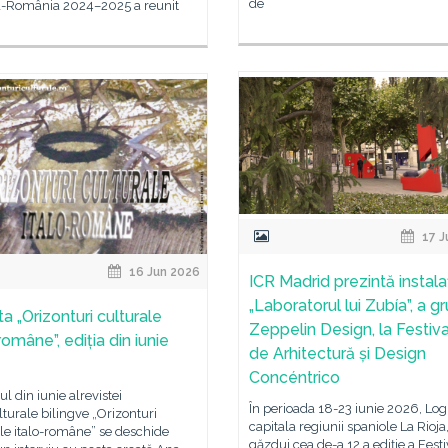
de
a-România 2024–2025 a reunit
17 J
16 Jun 2026
ICR Madrid prezintă instala
„Laboratorul lui Zubía”, a gr
a „Orizonturi culturale
Zeppelin Design, la Festiva
române”, ediția din iunie
de Arhitectură și Design
Concéntrico
 din iunie alrevistei
În perioada 18-23 iunie 2026, Log
lturale bilingve „Orizonturi
capitala regiunii spaniole La Rioja
le italo-române” se deschide
găzdui cea de-a 12 a ediție a Festi