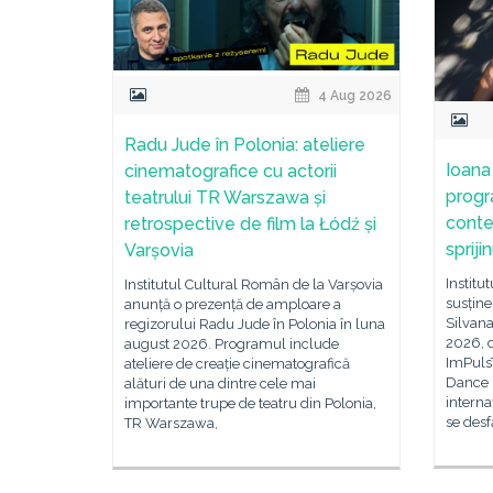
4 Aug 2026
Radu Jude în Polonia: ateliere
Ioana
cinematografice cu actorii
progr
teatrului TR Warszawa și
conte
retrospective de film la Łódź și
spriji
Varșovia
Institu
Institutul Cultural Român de la Varșovia
susține
anunță o prezență de amploare a
Silvan
regizorului Radu Jude în Polonia în luna
2026, d
august 2026. Programul include
ImPulsT
ateliere de creație cinematografică
Dance 
alături de una dintre cele mai
intern
importante trupe de teatru din Polonia,
se des
TR Warszawa,