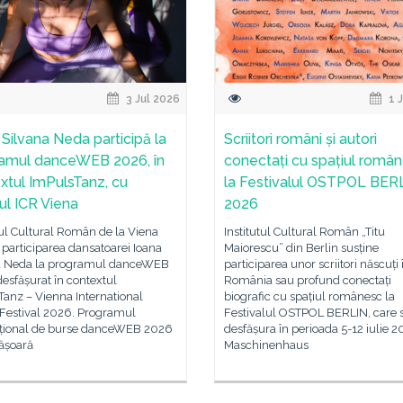
3 Jul 2026
1 
 Silvana Neda participă la
Scriitori români și autori
amul danceWEB 2026, în
conectați cu spațiul român
xtul ImPulsTanz, cu
la Festivalul OSTPOL BER
nul ICR Viena
2026
tul Cultural Român de la Viena
Institutul Cultural Român „Titu
 participarea dansatoarei Ioana
Maiorescu” din Berlin susține
a Neda la programul danceWEB
participarea unor scriitori născuți 
esfășurat în contextul
România sau profund conectați
anz – Vienna International
biografic cu spațiul românesc la
Festival 2026. Programul
Festivalul OSTPOL BERLIN, care 
ațional de burse danceWEB 2026
desfășura în perioada 5-12 iulie 2
fășoară
Maschinenhaus