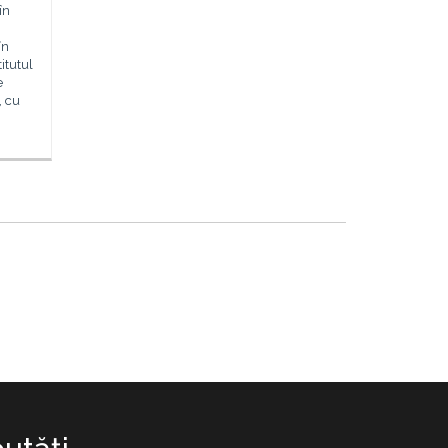
în
în
itutul
e
, cu