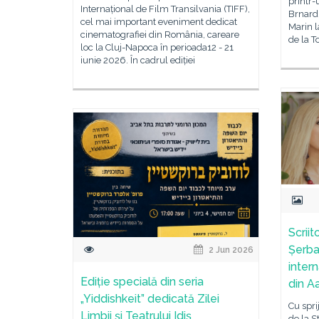
printr-
Internațional de Film Transilvania (TIFF),
Brnardi
cel mai important eveniment dedicat
Marin l
cinematografiei din România, careare
de la T
loc la Cluj-Napoca în perioada12 - 21
iunie 2026. În cadrul ediției
Scriit
Șerban
2 Jun 2026
inter
Ediție specială din seria
din A
„Yiddishkeit” dedicată Zilei
Cu spri
Limbii și Teatrului Idiș
de la S