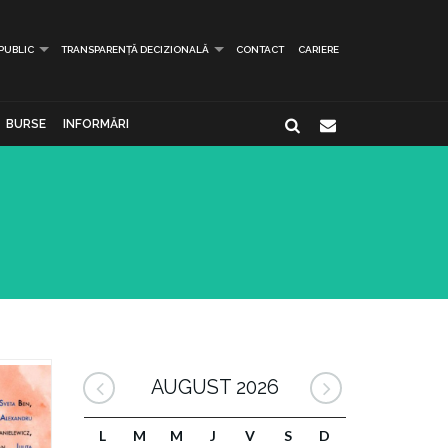
 PUBLIC
TRANSPARENȚĂ DECIZIONALĂ
CONTACT
CARIERE
BURSE
INFORMĂRI
AUGUST 2026
L
M
M
J
V
S
D