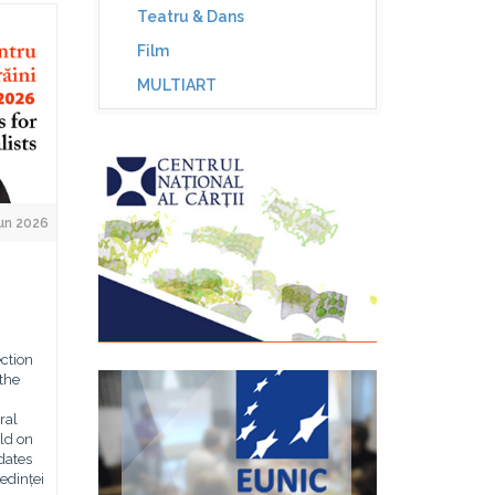
Teatru & Dans
Film
MULTIART
un 2026
ction
 the
ral
ld on
dates
edinței