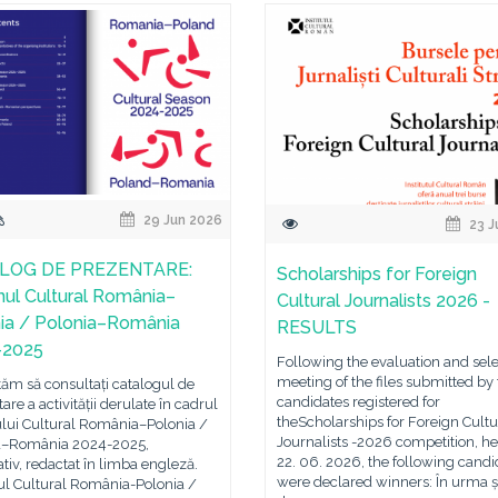
29 Jun 2026
23 J
LOG DE PREZENTARE:
Scholarships for Foreign
ul Cultural România–
Cultural Journalists 2026 -
ia / Polonia–România
RESULTS
-2025
Following the evaluation and sele
meeting of the files submitted by
tăm să consultați catalogul de
candidates registered for
are a activității derulate în cadrul
theScholarships for Foreign Cultu
lui Cultural România–Polonia /
Journalists -2026 competition, he
a–România 2024-2025,
22. 06. 2026, the following candi
iv, redactat în limba engleză.
were declared winners: În urma ș
l Cultural România-Polonia /