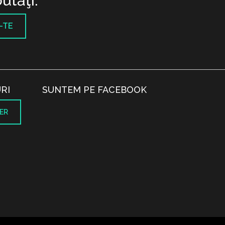
utăţi.
-TE
RI
SUNTEM PE FACEBOOK
ER