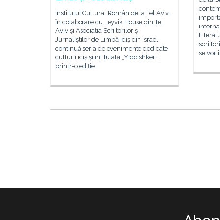
contem
Institutul Cultural Român de la Tel Aviv,
importa
în colaborare cu Leyvik House din Tel
interna
Aviv și Asociația Scriitorilor și
Litera
Jurnaliștilor de Limbă Idiș din Israel,
scriito
continuă seria de evenimente dedicate
se vor î
culturii idiș și intitulată „Yiddishkeit”,
printr-o ediție