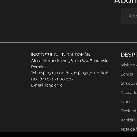
Abone
DESP
INSTITUTUL CULTURAL ROMÂN
Aleea Alexandru nr. 38, 011824 București,
Misiune 
România
Tel.: (+4) 031 71 00 627, (+4) 031 71 00 606
Echipa
Fax: (+4) 031 71 00 607
Structur
E-mail: icr@icr.ro
Rapoarte 
Istoric
Declaraţi
Achizitii
Nota de 