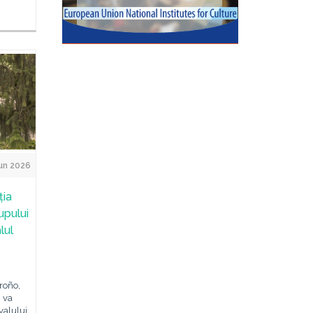
un 2026
ția
upului
lul
roño,
, va
valului