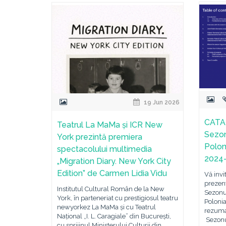
19 Jun 2026
CATA
Teatrul La MaMa și ICR New
Sezon
York prezintă premiera
Polon
spectacolului multimedia
2024
„Migration Diary. New York City
Edition” de Carmen Lidia Vidu
Vă invi
prezent
Institutul Cultural Român de la New
Sezonu
York, în parteneriat cu prestigiosul teatru
Poloni
newyorkez La MaMa și cu Teatrul
rezumat
Național „I. L. Caragiale” din București,
Sezonu
cu sprijinul Ministerului Culturii din