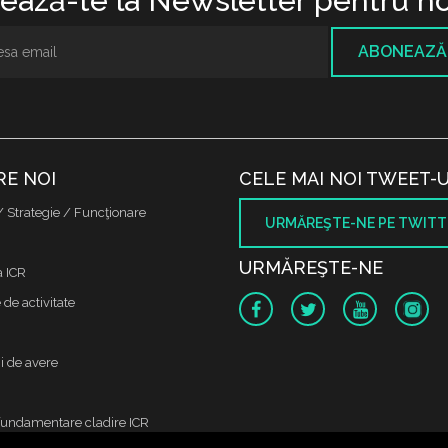
ază-te la Newsletter pentru no
ABONEAZĂ
RE NOI
CELE MAI NOI TWEET-U
/ Strategie / Funcţionare
URMĂREŞTE-NE PE TWITT
URMĂREŞTE-NE
a ICR
de activitate
i de avere
fundamentare cladire ICR