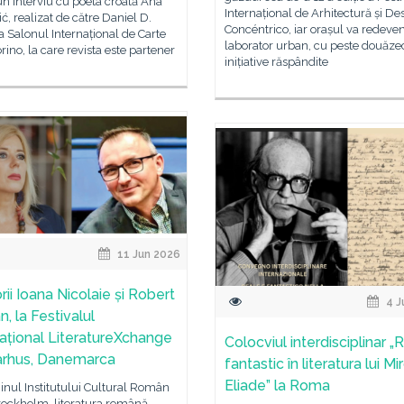
un interviu cu poeta croată Ana
Internațional de Arhitectură și De
ć, realizat de către Daniel D.
Concéntrico, iar orașul va redeve
a Salonul Internațional de Carte
laborator urban, cu peste douăze
orino, la care revista este partener
inițiative răspândite
11 Jun 2026
orii Ioana Nicolaie și Robert
4 J
, la Festivalul
național LiteratureXchange
Colocviul interdisciplinar „R
arhus, Danemarca
fantastic în literatura lui M
Eliade” la Roma
jinul Institutului Cultural Român
tockholm, literatura română