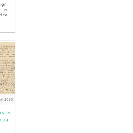
sign
ni un
ci de
un 2026
eal și
ircea