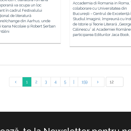
Accademia di Romania in Roma, 
porană va ocupa un loc
colaborare cu Universitatea din
nt în cadrul Festivalului
București – Centrul de Excelență 
țional de literatură
Studiul Imaginii, împreună cu Inst
tureXchange din Aarhus, unde
de Istorie și Teorie Literară „Georg
rii Ioana Nicolaie și Robert Șerban
Călinescu” al Academiei Române
ntâlni
participarea Editurilor Jaca Book,
1
2
3
4
5
|
159