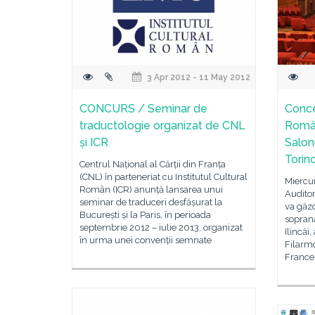
3 Apr 2012 - 11 May 2012
CONCURS / Seminar de
Conce
traductologie organizat de CNL
Români
și ICR
Salon
Torin
Centrul Național al Cărții din Franța
(CNL) în parteneriat cu Institutul Cultural
Miercur
Român (ICR) anunță lansarea unui
Auditor
seminar de traduceri desfășurat la
va găzd
București și la Paris, în perioada
soprana
septembrie 2012 – iulie 2013, organizat
Ilincăi
în urma unei convenții semnate
Filarmo
France