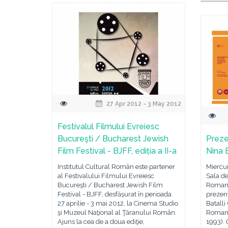
27 Apr 2012 - 3 May 2012
Festivalul Filmului Evreiesc
Bucureşti / Bucharest Jewish
Preze
Film Festival - BJFF, ediția a II-a
Nina 
Institutul Cultural Român este partener
Miercur
al Festivalului Filmului Evreiesc
Sala d
Bucureşti / Bucharest Jewish Film
Romani
Festival - BJFF, desfășurat în perioada
prezent
27 aprilie - 3 mai 2012, la Cinema Studio
Batalli
şi Muzeul Naţional al Ţăranului Român.
Romania
Ajuns la cea de a doua ediţie,
1993). 