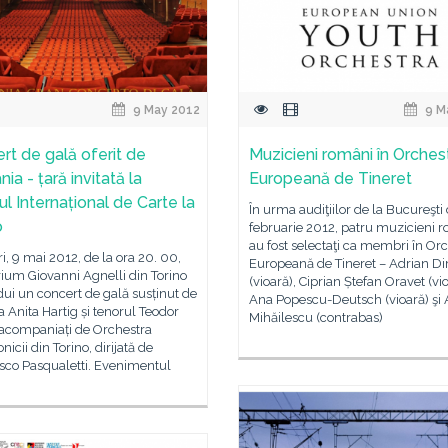
9 May 2012
9 M
rt de gală oferit de
Muzicieni români în Orches
a - țară invitată la
Europeană de Tineret
ul Internațional de Carte la
În urma audiţiilor de la Bucureşti 
o
februarie 2012, patru muzicieni 
au fost selectaţi ca membri în Or
i, 9 mai 2012, de la ora 20. 00,
Europeană de Tineret – Adrian D
ium Giovanni Agnelli din Torino
(vioară), Ciprian Ștefan Oravet (vio
ui un concert de gală susținut de
Ana Popescu-Deutsch (vioară) şi 
 Anita Hartig și tenorul Teodor
Mihăilescu (contrabas)
, acompaniați de Orchestra
nicii din Torino, dirijată de
sco Pasqualetti. Evenimentul