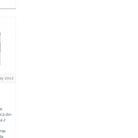
May 2012
de
că din
la 2
i
nțe
ta