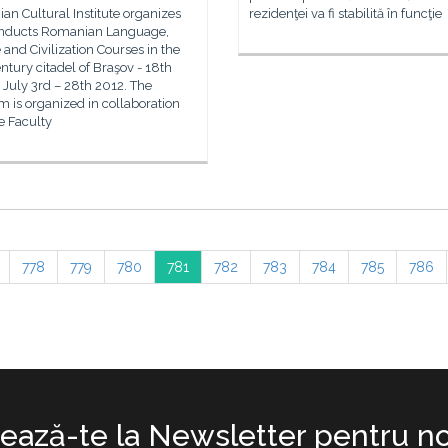
n Cultural Institute organizes
rezidenţei va fi stabilită în funcţie
nducts Romanian Language,
 and Civilization Courses in the
ntury citadel of Braşov - 18th
, July 3rd – 28th 2012. The
 is organized in collaboration
e Faculty
778
779
780
781
782
783
784
785
786
ază-te la Newsletter pentru no