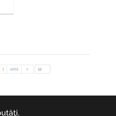
|
1002
utăţi.