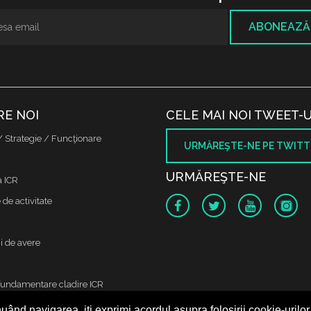
ABONEAZĂ
RE NOI
CELE MAI NOI TWEET-U
/ Strategie / Funcţionare
URMĂREŞTE-NE PE TWITT
URMĂREŞTE-NE
a ICR
de activitate
i de avere
fundamentare cladire ICR
uând navigarea, iți exprimi acordul asupra folosirii cookie-urilor