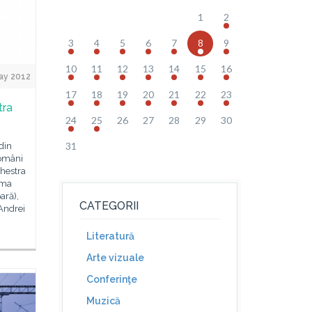
1
2
3
4
5
6
7
8
9
10
11
12
13
14
15
16
ay 2012
17
18
19
20
21
22
23
tra
24
25
26
27
28
29
30
31
din
români
chestra
ima
ară),
CATEGORII
Andrei
Literatură
Arte vizuale
Conferinţe
Muzică