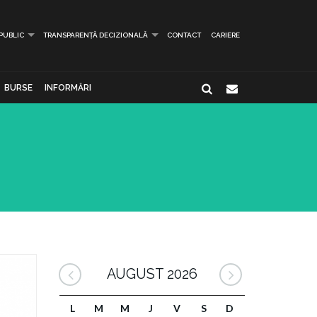
 PUBLIC
TRANSPARENȚĂ DECIZIONALĂ
CONTACT
CARIERE
BURSE
INFORMĂRI
AUGUST 2026
L
M
M
J
V
S
D