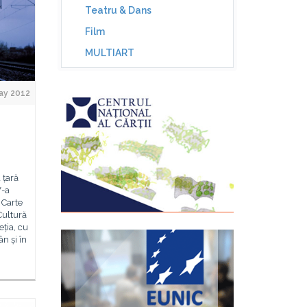
Teatru & Dans
Film
MULTIART
ay 2012
 țară
V-a
 Carte
Cultură
eția, cu
ân și în