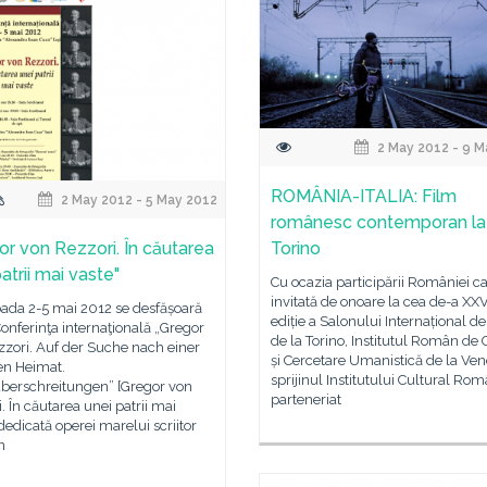
2 May 2012 - 9 M
ROMÂNIA-ITALIA: Film
2 May 2012 - 5 May 2012
românesc contemporan la
or von Rezzori. În căutarea
Torino
atrii mai vaste"
Cu ocazia participării României ca
invitată de onoare la cea de-a XX
oada 2-5 mai 2012 se desfășoară
ediție a Salonului Internațional de
 Conferinţa internaţională „Gregor
de la Torino, Institutul Român de 
zori. Auf der Suche nach einer
și Cercetare Umanistică de la Ven
en Heimat.
sprijinul Institutului Cultural Rom
berschreitungen” [Gregor von
parteneriat
. În căutarea unei patrii mai
 dedicată operei marelui scriitor
n