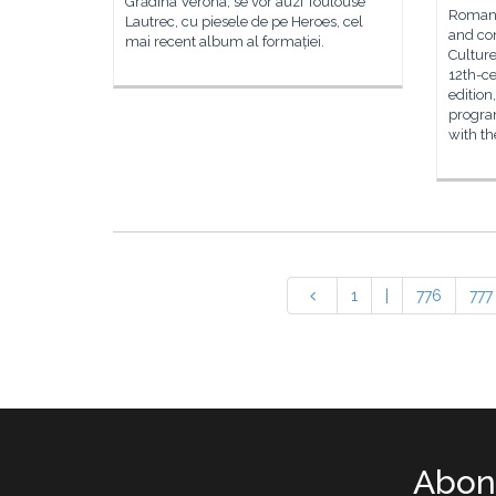
Grădina Verona, se vor auzi Toulouse
Romania
Lautrec, cu piesele de pe Heroes, cel
and co
mai recent album al formației.
Culture
12th-ce
edition
program
with th
1
|
776
777
Abone