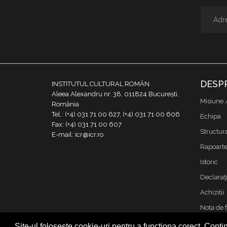
DESP
INSTITUTUL CULTURAL ROMÂN
Aleea Alexandru nr. 38, 011824 București,
Misiune 
România
Tel.: (+4) 031 71 00 627, (+4) 031 71 00 606
Echipa
Fax: (+4) 031 71 00 607
Structur
E-mail: icr@icr.ro
Rapoarte 
Istoric
Declaraţi
Achizitii
Nota de 
Contact
Site-ul folosește cookie-uri pentru a funcționa corect. Contin