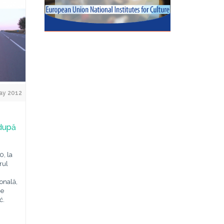
ay 2012
după
0, la
rul
ională,
he
ć.