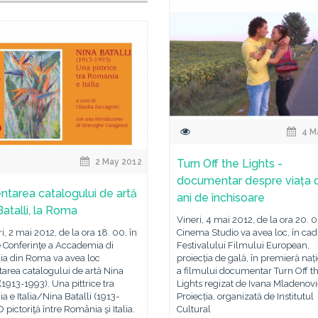
4 M
2 May 2012
Turn Off the Lights -
documentar despre viața 
ntarea catalogului de artă
ani de închisoare
Batalli, la Roma
Vineri, 4 mai 2012, de la ora 20. 0
i, 2 mai 2012, de la ora 18. 00, în
Cinema Studio va avea loc, în cad
e Conferinţe a Accademia di
Festivalului Filmului European,
a din Roma va avea loc
proiecția de gală, în premieră naț
area catalogului de artă Nina
a filmului documentar Turn Off t
 (1913-1993). Una pittrice tra
Lights regizat de Ivana Mladenovi
 e Italia/Nina Batalli (1913-
Proiecția, organizată de Institutul
O pictoriţă între România şi Italia.
Cultural