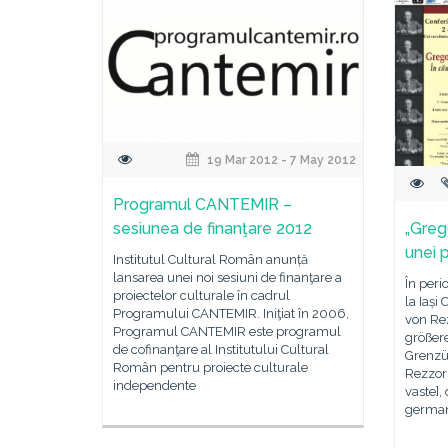
19 Mar 2012 - 7 May 2012
Programul CANTEMIR –
sesiunea de finanţare 2012
„Greg
unei p
Institutul Cultural Român anunță
lansarea unei noi sesiuni de finanţare a
În peri
proiectelor culturale în cadrul
la Iași
Programului CANTEMIR. Iniţiat în 2006,
von Rez
Programul CANTEMIR este programul
größer
de cofinanţare al Institutului Cultural
Grenzü
Român pentru proiecte culturale
Rezzori
independente
vaste],
germa