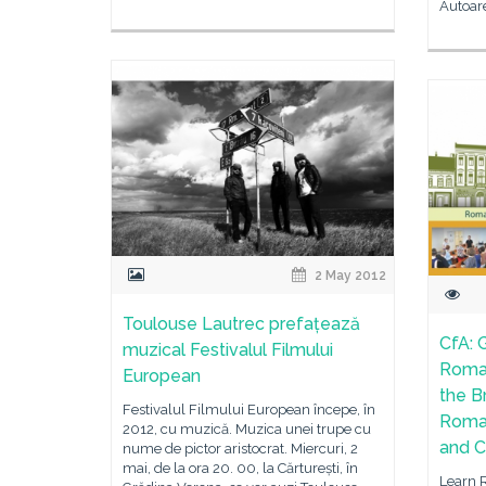
Autoar
2 May 2012
Toulouse Lautrec prefațează
CfA: 
muzical Festivalul Filmului
Roman
European
the B
Festivalul Filmului European începe, în
Roman
2012, cu muzică. Muzica unei trupe cu
and C
nume de pictor aristocrat. Miercuri, 2
mai, de la ora 20. 00, la Cărturești, în
Learn 