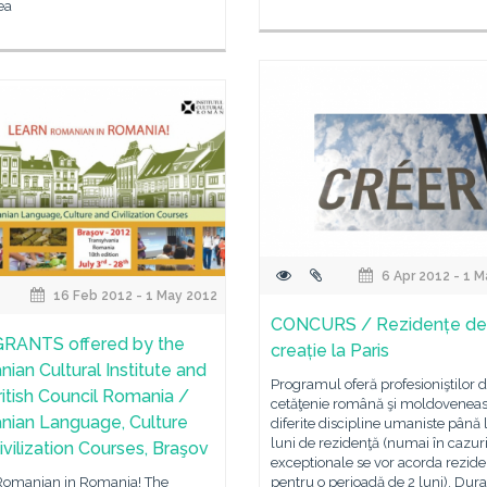
ea
6 Apr 2012 - 1 
16 Feb 2012 - 1 May 2012
CONCURS / Rezidențe de
GRANTS offered by the
creație la Paris
ian Cultural Institute and
Programul oferă profesioniştilor 
ritish Council Romania /
cetăţenie română şi moldoveneas
ian Language, Culture
diferite discipline umaniste până 
luni de rezidenţă (numai în cazur
ivilization Courses, Braşov
exceptionale se vor acorda rezide
Romanian in Romania! The
pentru o perioadă de 2 luni). Dura