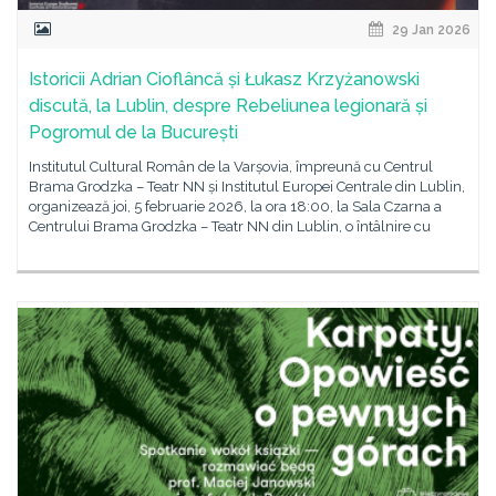
29 Jan 2026
Istoricii Adrian Cioflâncă și Łukasz Krzyżanowski
discută, la Lublin, despre Rebeliunea legionară și
Pogromul de la București
Institutul Cultural Român de la Varșovia, împreună cu Centrul
Brama Grodzka – Teatr NN și Institutul Europei Centrale din Lublin,
organizează joi, 5 februarie 2026, la ora 18:00, la Sala Czarna a
Centrului Brama Grodzka – Teatr NN din Lublin, o întâlnire cu