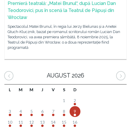
Premieră teatrală: „Matei Brunul“, după Lucian Dan
Teodorovici, pus în scenă la Teatrul de Păpuși din
Wrocław
Spectacolul Matei Brunul, în regia lui Jerzy Bielunas și a Anetei
Głuch-Klucznik, bazat pe romanul scriitorului român Lucian Dan
Teodorovici, va avea premiera sâmbătă, 8 noiembrie 2025, la
Teatrul de Păpuși din Wrocław, o a doua reprezentație fiind
programată
AUGUST 2026
L
M
M
J
V
S
D
1
2
3
4
5
6
7
8
9
10
11
12
13
14
15
16