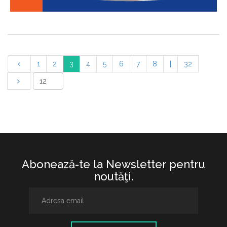
1
2
3
4
5
6
7
8
|
32
Abonează-te la Newsletter pentru
noutăţi.