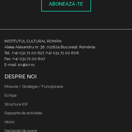
ABONEAZĂ-TE
INSTITUTUL CULTURAL ROMÂN
Aleea Alexandru nr. 38, 011824 București, România
Tel.: (+4) 031 71 00 627, (+4) 031 71 00 606
Fax: (+4) 031 71 00 607
E-mail: icr@icr.ro
DESPRE NOI
Misiune / Strategie / Funcţionare
Echipa
Structura ICR
Rapoarte de activitate
Istoric
Declaraţii de avere