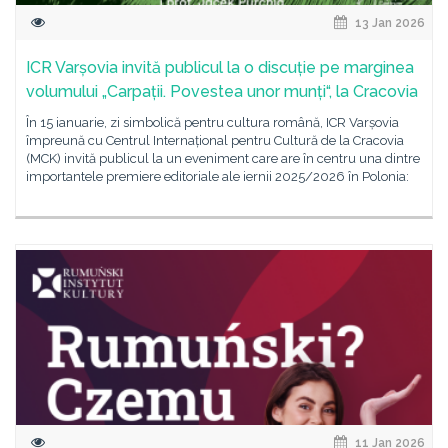
13 Jan 2026
ICR Varșovia invită publicul la o discuție pe marginea
volumului „Carpații. Povestea unor munți“, la Cracovia
În 15 ianuarie, zi simbolică pentru cultura română, ICR Varșovia
împreună cu Centrul Internațional pentru Cultură de la Cracovia
(MCK) invită publicul la un eveniment care are în centru una dintre
importantele premiere editoriale ale iernii 2025/2026 în Polonia:
11 Jan 2026