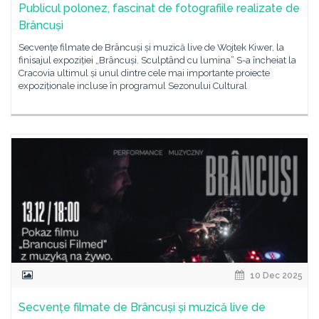
Publicul polonez, fascinat de fotografiile realizate de
Brâncuși
Secvențe filmate de Brâncuși și muzică live de Wojtek Kiwer, la
finisajul expoziției „Brâncuși. Sculptând cu lumina” S-a încheiat la
Cracovia ultimul și unul dintre cele mai importante proiecte
expoziționale incluse în programul Sezonului Cultural
10 Dec 2025
Secvențe filmate de Brâncuși și muzică live de