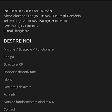
INSTITUTUL CULTURAL ROMÂN
Aleea Alexandru nr. 38, 011824 București, România
Tel.: (+4) 031 71 00 627, (+4) 031 71 00 606
Fax: (+4) 031 71 00 607
E-mail: icr@icr.ro
DESPRE NOI
Misiune / Strategie / Funcţionare
Echipa
Structura ICR
Rapoarte de activitate
Istoric
Declaraţii de avere
Achizitii
Nota de fundamentare cladire ICR
Contact