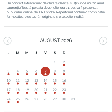
Un concert extraordinar de chitară clasică, susținut de muzicianul
Laurențiu Topală pe data de 27 iulie, ora 21. 00. va fi prezentat
publicului, online, de ICR Londra. Repertoriul conține o combinație
fermecătoare de lucrări originale și o selecție inedită,
AUGUST 2026
L
M
M
J
V
S
D
1
2
3
4
5
6
7
8
9
10
11
12
13
14
15
16
17
18
19
20
21
22
23
24
25
26
27
28
29
30
31