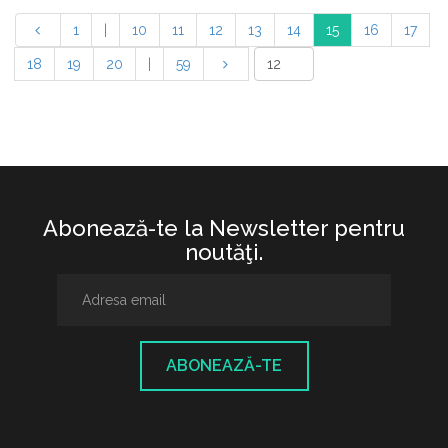
1
|
10
11
12
13
14
15
16
17
18
19
20
|
59
Abonează-te la Newsletter pentru
noutăţi.
ABONEAZĂ-TE