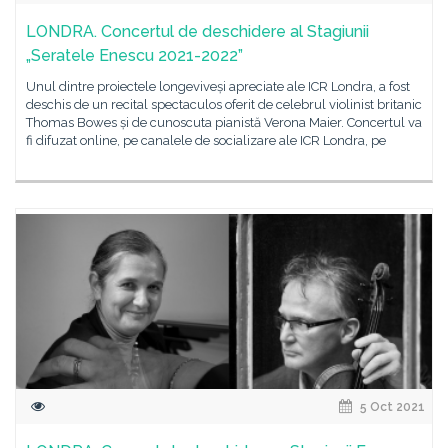
LONDRA. Concertul de deschidere al Stagiunii
„Seratele Enescu 2021-2022”
Unul dintre proiectele longeviveși apreciate ale ICR Londra, a fost
deschis de un recital spectaculos oferit de celebrul violinist britanic
Thomas Bowes și de cunoscuta pianistă Verona Maier. Concertul va
fi difuzat online, pe canalele de socializare ale ICR Londra, pe
5 Oct 2021