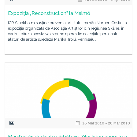
Expoziţia „Reconstruction” la Malmö
ICR Stockholm susţine prezența artistului român Norbert Costin la
expoziția organizată de Asociația Artiștilor din regiunea Skåne, în
cadrul căreia acesta va expune opere din colecțiile personale,
alături de artista suedeză Marika Troili. Vernisajul
16 Mar 2018 - 28 Mar 2018
Manifestări dedicate sărbătoririi Zilei Internaționale a