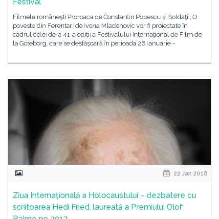
Festival
Filmele româneşti Proroaca de Constantin Popescu şi Soldaţii. O
poveste din Ferentari de Ivona Mladenovic vor fi proiectate în
cadrul celei de-a 41-a ediții a Festivalului Internaţional de Film de
la Göteborg, care se desfăşoară în perioada 26 ianuarie –
22 Jan 2018
Ziua Internațională a Holocaustului – dezbatere cu
scriitoarea Hedi Fried, laureată a Premiului Olof
Palme pe 2017