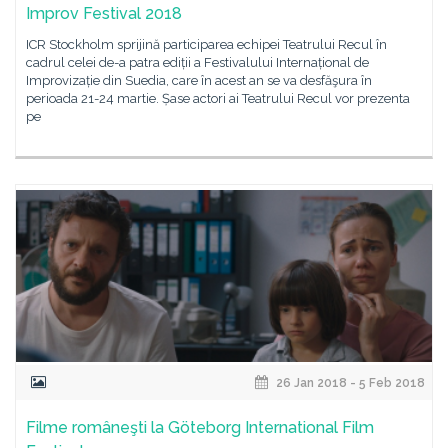
Improv Festival 2018
ICR Stockholm sprijină participarea echipei Teatrului Recul în
cadrul celei de-a patra ediții a Festivalului Internațional de
Improvizație din Suedia, care în acest an se va desfăşura în
perioada 21-24 martie. Șase actori ai Teatrului Recul vor prezenta
pe
26 Jan 2018 - 5 Feb 2018
Filme româneşti la Göteborg International Film