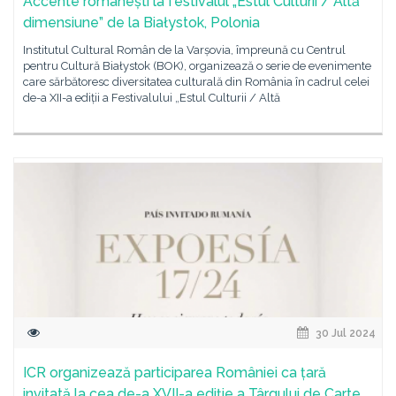
Accente românești la festivalul „Estul Culturii / Altă
dimensiune” de la Białystok, Polonia
Institutul Cultural Român de la Varșovia, împreună cu Centrul
pentru Cultură Białystok (BOK), organizează o serie de evenimente
care sărbătoresc diversitatea culturală din România în cadrul celei
de-a XII-a ediții a Festivalului „Estul Culturii / Altă
30 Jul 2024
ICR organizează participarea României ca țară
invitată la cea de-a XVII-a ediție a Târgului de Carte