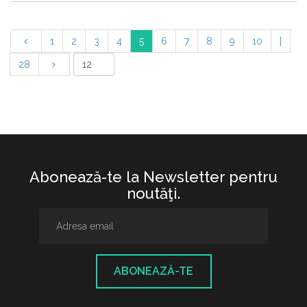
1
2
3
4
5
6
7
8
9
10
|
28
Abonează-te la Newsletter pentru
noutăţi.
ABONEAZĂ-TE