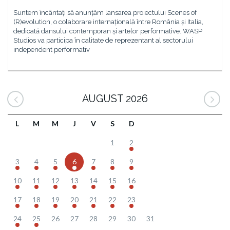
Suntem încântați să anunțăm lansarea proiectului Scenes of
(R)evolution, o colaborare internațională între România și Italia,
dedicată dansului contemporan și artelor performative. WASP
Studios va participa în calitate de reprezentant al sectorului
independent performativ
AUGUST 2026
L
M
M
J
V
S
D
1
2
3
4
5
6
7
8
9
10
11
12
13
14
15
16
17
18
19
20
21
22
23
24
25
26
27
28
29
30
31