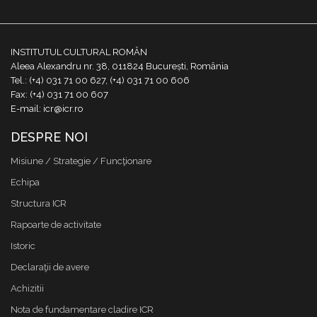
INSTITUTUL CULTURAL ROMÂN
Aleea Alexandru nr. 38, 011824 București, România
Tel.: (+4) 031 71 00 627, (+4) 031 71 00 606
Fax: (+4) 031 71 00 607
E-mail: icr@icr.ro
DESPRE NOI
Misiune / Strategie / Funcţionare
Echipa
Structura ICR
Rapoarte de activitate
Istoric
Declaraţii de avere
Achizitii
Nota de fundamentare cladire ICR