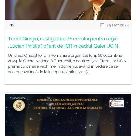
29 Oct 2024
Tudor Giurgiu, câștigătorul Premiului pentru regie
„Lucian Pintilie", oferit de ICR în cadrul Galei UCIN
Uniunea Cineaștilor din România a organizat luni, 28 octombrie
2024, la Opera Națională București, o nouă ediţie a Premiilor UCIN,
premii cu o mare vechime în domeniu, având în vedere că se
decernează încă de la începutul anilor '70. Și