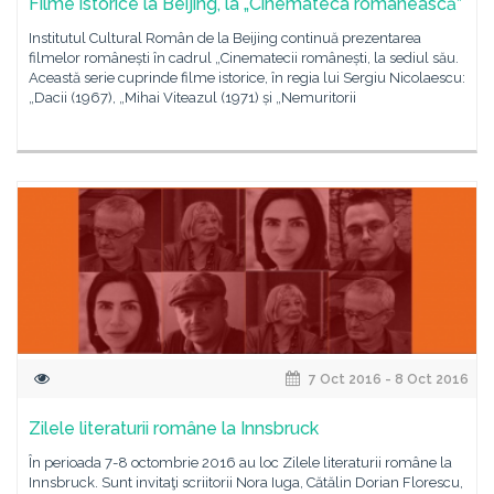
Filme istorice la Beijing, la „Cinemateca românească”
Institutul Cultural Român de la Beijing continuă prezentarea
filmelor românești în cadrul „Cinematecii românești, la sediul său.
Această serie cuprinde filme istorice, în regia lui Sergiu Nicolaescu:
„Dacii (1967), „Mihai Viteazul (1971) și „Nemuritorii
7 Oct 2016 - 8 Oct 2016
Zilele literaturii române la Innsbruck
În perioada 7-8 octombrie 2016 au loc Zilele literaturii române la
Innsbruck. Sunt invitaţi scriitorii Nora Iuga, Cătălin Dorian Florescu,