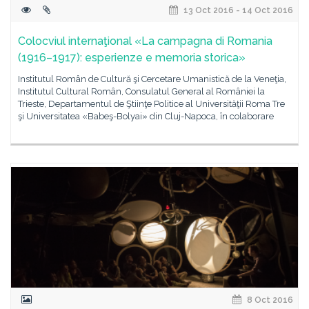
13 Oct 2016 - 14 Oct 2016
Colocviul internaţional «La campagna di Romania
(1916–1917): esperienze e memoria storica»
Institutul Român de Cultură şi Cercetare Umanistică de la Veneţia,
Institutul Cultural Român, Consulatul General al României la
Trieste, Departamentul de Ştiinţe Politice al Universităţii Roma Tre
şi Universitatea «Babeş-Bolyai» din Cluj-Napoca, în colaborare
8 Oct 2016