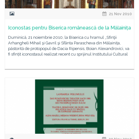
21 Nov 2010
Iconostas pentru Biserica românească de la Mălainița
Duminică, 21 noiembrie 2010, la Biserica cu hramul „Sfinţii
Arhangheli Mihail şi Gavril şi Sfânta Parascheva din Mălainița,
păstorită de protopopul de Dacia Ripensis, Boian Alexandrovici, va
fi sfințit iconostasul realizat recent cu sprijinul Institutului Cultural