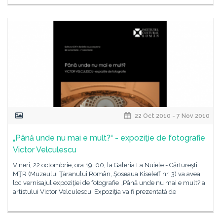
22 Oct 2010 - 7 Nov 2010
„Până unde nu mai e mult?“ - expoziţie de fotografie
Victor Velculescu
Vineri, 22 octombrie, ora 19. 00, la Galeria La Nuiele - Cărtureşti
MŢR (Muzeului Ţăranului Român, Şoseaua Kiseleff nr. 3) va avea
loc vernisajul expoziţiei de fotografie „Până unde nu mai e mult? a
artistului Victor Velculescu. Expoziţia va fi prezentată de