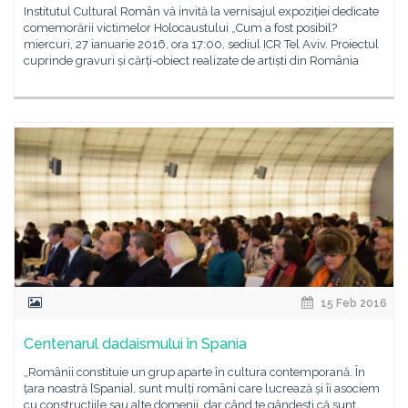
Institutul Cultural Român vă invită la vernisajul expoziției dedicate
comemorării victimelor Holocaustului „Cum a fost posibil?
miercuri, 27 ianuarie 2016, ora 17:00, sediul ICR Tel Aviv. Proiectul
cuprinde gravuri și cărți-obiect realizate de artiști din România
15 Feb 2016
Centenarul dadaismului în Spania
„Românii constituie un grup aparte în cultura contemporană. În
țara noastră [Spania], sunt mulți români care lucrează și îi asociem
cu construcțiile sau alte domenii, dar când te gândești că sunt