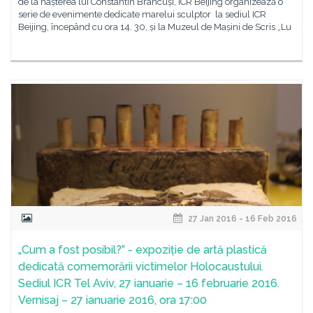
de la nașterea lui Constantin Brâncuși, ICR Beijing organizează o
serie de evenimente dedicate marelui sculptor la sediul ICR
Beijing, începând cu ora 14. 30, și la Muzeul de Mașini de Scris „Lu
27 Jan 2016 - 16 Feb 2016
„Cum a fost posibil?” - expoziție de artă plastică
dedicată comemorării victimelor Holocaustului.
Sediul ICR Tel Aviv, 27 ianuarie – 16 februarie 2016.
Vernisaj – 27 ianuarie 2016, ora 17:00