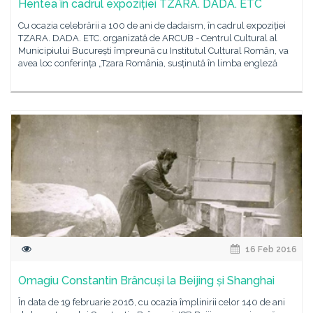
Hentea în cadrul expoziției TZARA. DADA. ETC
Cu ocazia celebrării a 100 de ani de dadaism, în cadrul expoziției
TZARA. DADA. ETC. organizată de ARCUB - Centrul Cultural al
Municipiului București împreună cu Institutul Cultural Român, va
avea loc conferința „Tzara România, susținută în limba engleză
16 Feb 2016
Omagiu Constantin Brâncuși la Beijing și Shanghai
În data de 19 februarie 2016, cu ocazia împlinirii celor 140 de ani