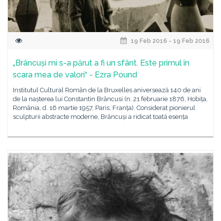
19 Feb 2016 - 19 Feb 2016
„Brâncuși mi s-a părut a fi un sfânt. Este primul în
scara mea de valori“ - Ezra Pound
Institutul Cultural Român de la Bruxelles aniversează 140 de ani
de la nașterea lui Constantin Brâncusi (n. 21 februarie 1876, Hobița,
România, d. 16 martie 1957, Paris, Franța). Considerat pionierul
sculpturii abstracte moderne, Brâncuși a ridicat toată esența