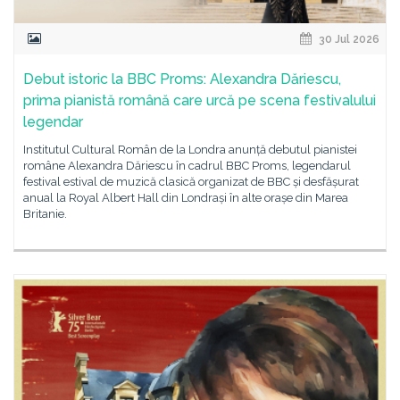
30 Jul 2026
Debut istoric la BBC Proms: Alexandra Dăriescu,
prima pianistă română care urcă pe scena festivalului
legendar
Institutul Cultural Român de la Londra anunță debutul pianistei
române Alexandra Dăriescu în cadrul BBC Proms, legendarul
festival estival de muzică clasică organizat de BBC și desfășurat
anual la Royal Albert Hall din Londrași în alte orașe din Marea
Britanie.