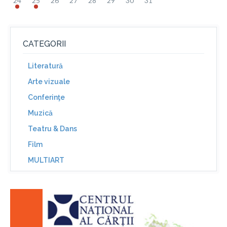
24
25
26
27
28
29
30
31
CATEGORII
Literatură
Arte vizuale
Conferinţe
Muzică
Teatru & Dans
Film
MULTIART