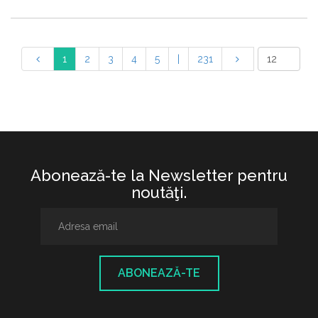
1
2
3
4
5
|
231
Abonează-te la Newsletter pentru
noutăţi.
ABONEAZĂ-TE