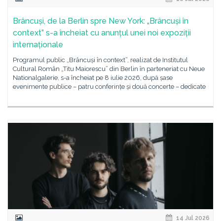
Brâncuși, de la Berlin spre New York: „Brâncuși în
context” s-a încheiat cu anunțul unei noi expoziții
internaționale
Programul public „Brâncuși în context”, realizat de Institutul
Cultural Român „Titu Maiorescu” din Berlin în parteneriat cu Neue
Nationalgalerie, s-a încheiat pe 8 iulie 2026, după șase
evenimente publice – patru conferințe și două concerte – dedicate
14 Jul 2026