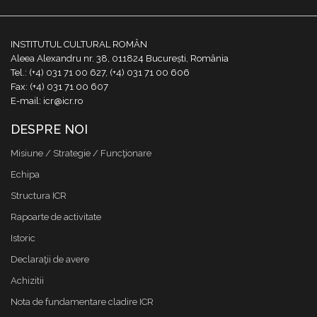
INSTITUTUL CULTURAL ROMÂN
Aleea Alexandru nr. 38, 011824 București, România
Tel.: (+4) 031 71 00 627, (+4) 031 71 00 606
Fax: (+4) 031 71 00 607
E-mail: icr@icr.ro
DESPRE NOI
Misiune / Strategie / Funcţionare
Echipa
Structura ICR
Rapoarte de activitate
Istoric
Declaraţii de avere
Achizitii
Nota de fundamentare cladire ICR