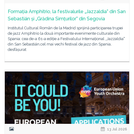
Formația Amphitrio, la festivalurile „Jazzaldia” din San
Sebastián și „Grădina Simțurilor” din Segovia
Institutul Cultural Român de la Madrid sprijină participarea trupei
de jazz Amphitrio la două importante evenimente culturale din
Spania: cea de-a 61-a ediție a Festivalului Internațional „Jazzaldiaˮ
din San Sebastián,cel mai vechi festival de jazz din Spania,
desfășurat
13 Jul 2026