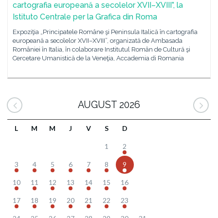
cartografia europeană a secolelor XVII–XVIII”, la
Istituto Centrale per la Grafica din Roma
Expoziţia „Principatele Române şi Peninsula Italică în cartografia
europeană a secolelor XVII–XVIII”, organizată de Ambasada
României în Italia, în colaborare Institutul Român de Cultură şi
Cercetare Umanistică de la Veneţia, Accademia di Romania
AUGUST 2026
L
M
M
J
V
S
D
1
2
3
4
5
6
7
8
9
10
11
12
13
14
15
16
17
18
19
20
21
22
23