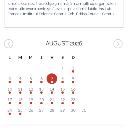
iunie, la cea de a treia ediţie şi numără mai mulţi co-organizatori,
mai multe evenimente şi câteva surprize formidabile. Institutul
Francez, Institutul Polonez, Centrul Ceh, British Council, Centrul
AUGUST 2026
L
M
M
J
V
S
D
1
2
3
4
5
6
7
8
9
10
11
12
13
14
15
16
17
18
19
20
21
22
23
24
25
26
27
28
29
30
31