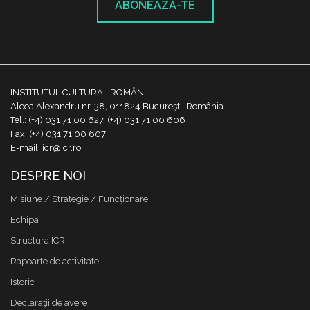
ABONEAZĂ-TE
INSTITUTUL CULTURAL ROMÂN
Aleea Alexandru nr. 38, 011824 București, România
Tel.: (+4) 031 71 00 627, (+4) 031 71 00 606
Fax: (+4) 031 71 00 607
E-mail: icr@icr.ro
DESPRE NOI
Misiune / Strategie / Funcţionare
Echipa
Structura ICR
Rapoarte de activitate
Istoric
Declaraţii de avere