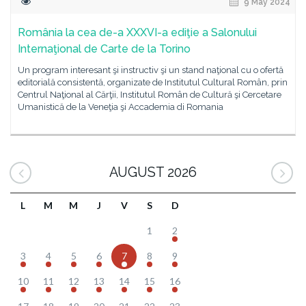
9 May 2024
România la cea de-a XXXVI-a ediţie a Salonului
Internaţional de Carte de la Torino
Un program interesant şi instructiv şi un stand naţional cu o ofertă
editorială consistentă, organizate de Institutul Cultural Român, prin
Centrul Naţional al Cărţii, Institutul Român de Cultură şi Cercetare
Umanistică de la Veneţia şi Accademia di Romania
AUGUST 2026
L
M
M
J
V
S
D
1
2
3
4
5
6
7
8
9
10
11
12
13
14
15
16