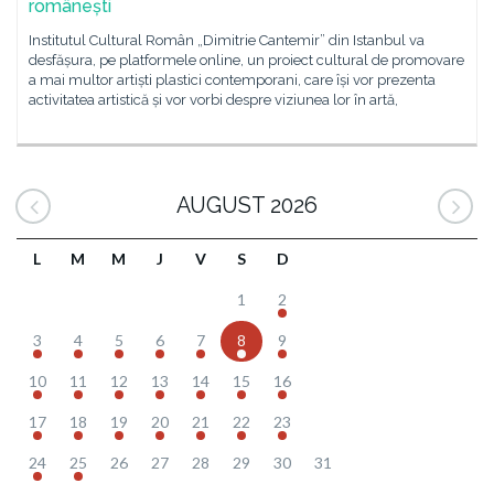
românești
Institutul Cultural Român „Dimitrie Cantemir” din Istanbul va
desfășura, pe platformele online, un proiect cultural de promovare
a mai multor artiști plastici contemporani, care își vor prezenta
activitatea artistică și vor vorbi despre viziunea lor în artă,
AUGUST 2026
L
M
M
J
V
S
D
1
2
3
4
5
6
7
8
9
10
11
12
13
14
15
16
17
18
19
20
21
22
23
24
25
26
27
28
29
30
31