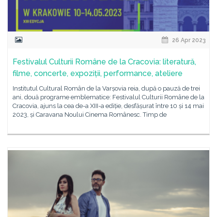
26 Apr 2023
Festivalul Culturii Române de la Cracovia: literatură,
filme, concerte, expoziții, performance, ateliere
Institutul Cultural Român de la Varșovia reia, după o pauză de trei
ani, două programe emblematice: Festivalul Culturii Române de la
Cracovia, ajuns la cea de-a XIII-a ediție, desfășurat între 10 și 14 mai
2023, și Caravana Noului Cinema Românesc. Timp de