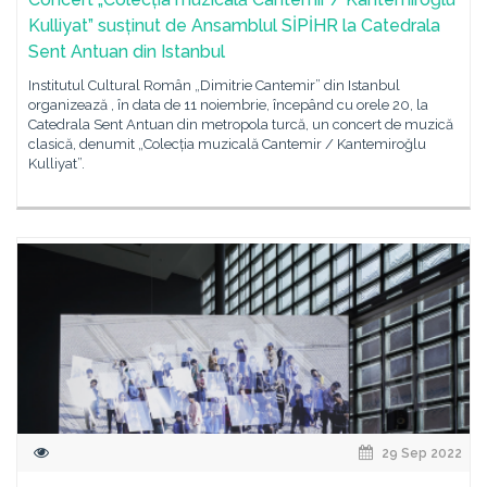
Kulliyat” susținut de Ansamblul SİPİHR la Catedrala
Sent Antuan din Istanbul
Institutul Cultural Român „Dimitrie Cantemir” din Istanbul
organizează , în data de 11 noiembrie, începând cu orele 20, la
Catedrala Sent Antuan din metropola turcă, un concert de muzică
clasică, denumit „Colecția muzicală Cantemir / Kantemiroğlu
Kulliyat”.
29 Sep 2022