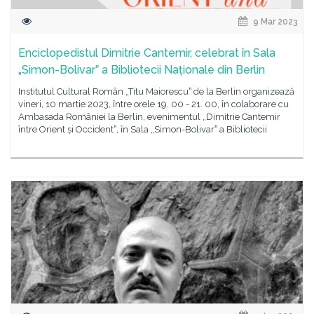
9 Mar 2023
Enciclopedistul Dimitrie Cantemir, celebrat în Sala
„Simon-Bolivarˮ a Bibliotecii Naționale din Berlin
Institutul Cultural Român „Titu Maiorescuˮ de la Berlin organizează
vineri, 10 martie 2023, între orele 19. 00 - 21. 00, în colaborare cu
Ambasada României la Berlin, evenimentul „Dimitrie Cantemir
între Orient și Occidentˮ, în Sala „Simon-Bolivarˮ a Bibliotecii