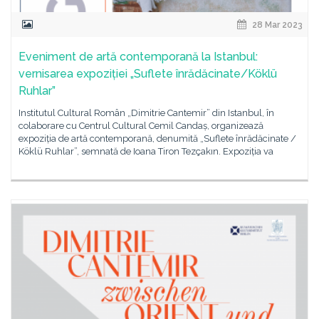
28 Mar 2023
Eveniment de artă contemporană la Istanbul:
vernisarea expoziției „Suflete înrădăcinate/Köklü
Ruhlar”
Institutul Cultural Român „Dimitrie Cantemir” din Istanbul, în
colaborare cu Centrul Cultural Cemil Candaș, organizează
expoziția de artă contemporană, denumită „Suflete înrădăcinate /
Köklü Ruhlar”, semnată de Ioana Tiron Tezçakın. Expoziția va