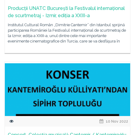
Producții UNATC București la Festivalul internațional
de scurtmetraj - Izmir, ediția a XXIII-a
Institutul Cultural Român „Dimitrie Cantemir” din Istanbul sprijină
participarea României la Festivalul internațional de scurtmetraj de
la Izmir, ediția a XXIII-a, unul dintre cele mai importante
evenimente cinematografice din Turcia, care se va desfăşura în
10 Nov 2022
Concert „Colecția muzicală Cantemir / Kantemiroğlu