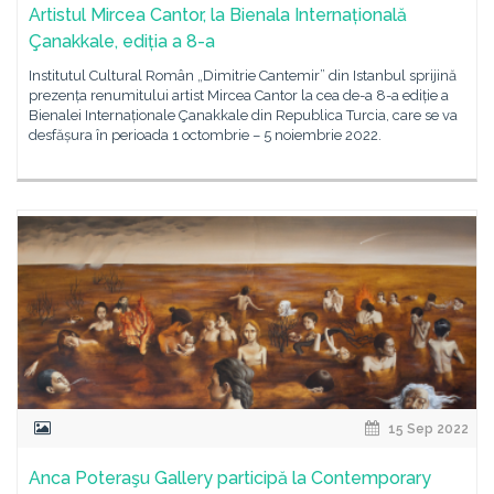
Artistul Mircea Cantor, la Bienala Internațională
Çanakkale, ediția a 8-a
Institutul Cultural Român „Dimitrie Cantemir” din Istanbul sprijină
prezența renumitului artist Mircea Cantor la cea de-a 8-a ediție a
Bienalei Internaționale Çanakkale din Republica Turcia, care se va
desfășura în perioada 1 octombrie – 5 noiembrie 2022.
15 Sep 2022
Anca Poteraşu Gallery participă la Contemporary