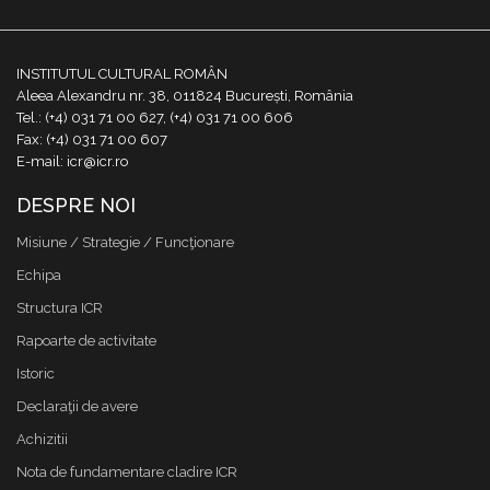
INSTITUTUL CULTURAL ROMÂN
Aleea Alexandru nr. 38, 011824 București, România
Tel.: (+4) 031 71 00 627, (+4) 031 71 00 606
Fax: (+4) 031 71 00 607
E-mail: icr@icr.ro
DESPRE NOI
Misiune / Strategie / Funcţionare
Echipa
Structura ICR
Rapoarte de activitate
Istoric
Declaraţii de avere
Achizitii
Nota de fundamentare cladire ICR