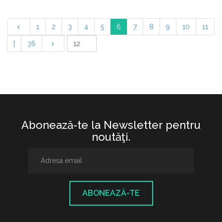
1
2
3
4
5
6
7
8
9
10
11
|
36
Abonează-te la Newsletter pentru
noutăţi.
ABONEAZĂ-TE