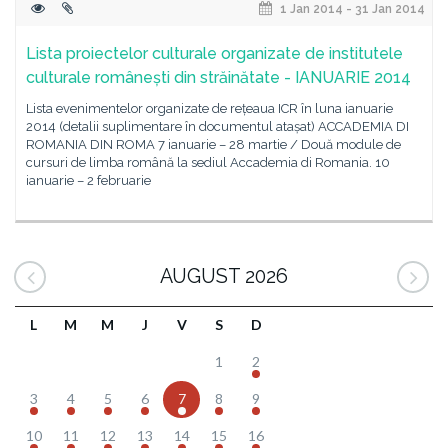
1 Jan 2014 - 31 Jan 2014
Lista proiectelor culturale organizate de institutele
culturale românești din străinătate - IANUARIE 2014
Lista evenimentelor organizate de rețeaua ICR în luna ianuarie
2014 (detalii suplimentare în documentul atașat) ACCADEMIA DI
ROMANIA DIN ROMA 7 ianuarie – 28 martie / Două module de
cursuri de limba română la sediul Accademia di Romania. 10
ianuarie – 2 februarie
AUGUST 2026
L
M
M
J
V
S
D
1
2
3
4
5
6
7
8
9
10
11
12
13
14
15
16