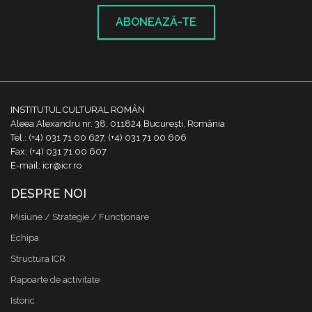
ABONEAZĂ-TE
INSTITUTUL CULTURAL ROMÂN
Aleea Alexandru nr. 38, 011824 București, România
Tel.: (+4) 031 71 00 627, (+4) 031 71 00 606
Fax: (+4) 031 71 00 607
E-mail: icr@icr.ro
DESPRE NOI
Misiune / Strategie / Funcţionare
Echipa
Structura ICR
Rapoarte de activitate
Istoric