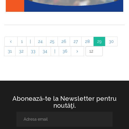
1
|
24
25
26
27
28
29
30
31
32
33
34
|
36
Abonează-te la Newsletter pentru
noutăţi.