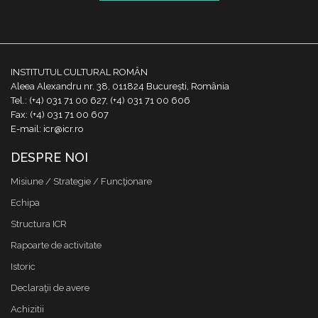
INSTITUTUL CULTURAL ROMÂN
Aleea Alexandru nr. 38, 011824 București, România
Tel.: (+4) 031 71 00 627, (+4) 031 71 00 606
Fax: (+4) 031 71 00 607
E-mail: icr@icr.ro
DESPRE NOI
Misiune / Strategie / Funcţionare
Echipa
Structura ICR
Rapoarte de activitate
Istoric
Declaraţii de avere
Achizitii