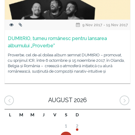
9 Nov 2017 - 15 Nov 2017
DUMItRIO, turneu românesc pentru lansarea
albumului „Proverbe”
Proverbe, cel de-al doilea album semnat DUMItRIO – promovat,
cu sprijinul ICR, între 6 octombrie și 15 noiembrie 2017, în Olanda,
Belgia și România – creează o atmosferă inițiatică cu alură
românească, susținută de compoziții narativ-intuitive și
AUGUST 2026
L
M
M
J
V
S
D
1
2