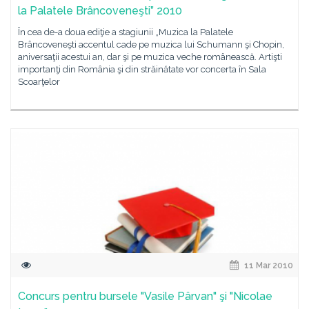
la Palatele Brâncoveneşti” 2010
În cea de-a doua ediţie a stagiunii „Muzica la Palatele
Brâncoveneşti accentul cade pe muzica lui Schumann şi Chopin,
aniversaţii acestui an, dar şi pe muzica veche românească. Artişti
importanţi din România şi din străinătate vor concerta în Sala
Scoarţelor
11 Mar 2010
Concurs pentru bursele "Vasile Pârvan" şi "Nicolae