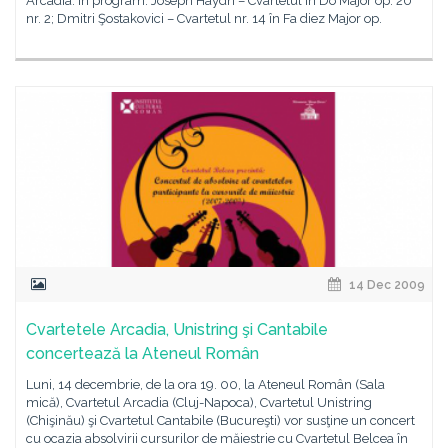
Arcadia. În program: Joseph Haydn – Cvartetul în Do Major op. 20
nr. 2; Dmitri Şostakovici – Cvartetul nr. 14 în Fa diez Major op.
14 Dec 2009
Cvartetele Arcadia, Unistring şi Cantabile
concertează la Ateneul Român
Luni, 14 decembrie, de la ora 19. 00, la Ateneul Român (Sala
mică), Cvartetul Arcadia (Cluj-Napoca), Cvartetul Unistring
(Chişinău) şi Cvartetul Cantabile (Bucureşti) vor susţine un concert
cu ocazia absolvirii cursurilor de măiestrie cu Cvartetul Belcea în