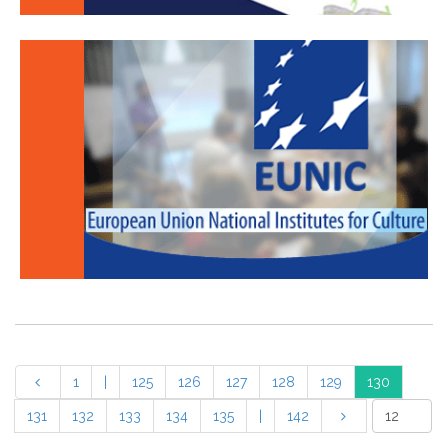
1
|
125
126
127
128
129
130
131
132
133
134
135
|
142