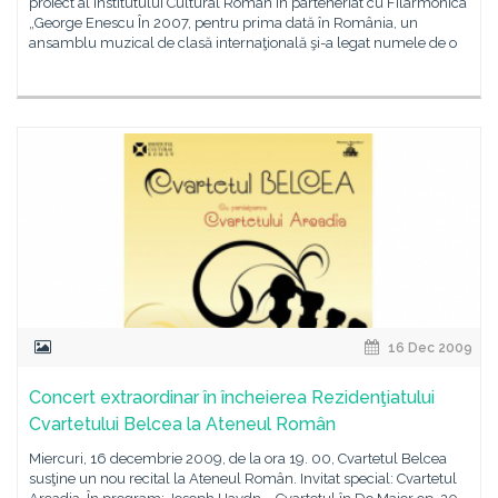
proiect al Institutului Cultural Român în parteneriat cu Filarmonica
„George Enescu În 2007, pentru prima dată în România, un
ansamblu muzical de clasă internaţională şi-a legat numele de o
16 Dec 2009
Concert extraordinar în încheierea Rezidenţiatului
Cvartetului Belcea la Ateneul Român
Miercuri, 16 decembrie 2009, de la ora 19. 00, Cvartetul Belcea
susţine un nou recital la Ateneul Român. Invitat special: Cvartetul