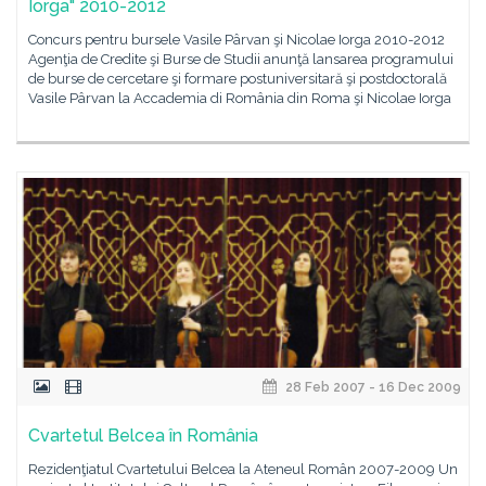
Iorga" 2010-2012
Concurs pentru bursele Vasile Pârvan şi Nicolae Iorga 2010-2012
Agenţia de Credite şi Burse de Studii anunţă lansarea programului
de burse de cercetare şi formare postuniversitară şi postdoctorală
Vasile Pârvan la Accademia di România din Roma şi Nicolae Iorga
28 Feb 2007 - 16 Dec 2009
Cvartetul Belcea în România
Rezidenţiatul Cvartetului Belcea la Ateneul Român 2007-2009 Un