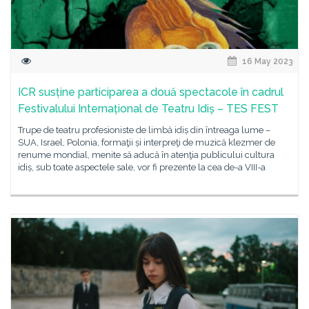
16 May 2023
ICR susține participarea a două spectacole în cadrul
Festivalului Internațional de Teatru Idiș – TES FEST
Trupe de teatru profesioniste de limbă idiș din întreaga lume –
SUA, Israel, Polonia, formaţii și interpreţi de muzică klezmer de
renume mondial, menite să aducă în atenţia publicului cultura
idiș, sub toate aspectele sale, vor fi prezente la cea de-a VIII-a