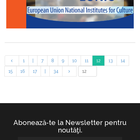
1
|
7
8
9
10
11
12
13
14
15
16
17
|
34
Abonează-te la Newsletter pentru
noutăţi.