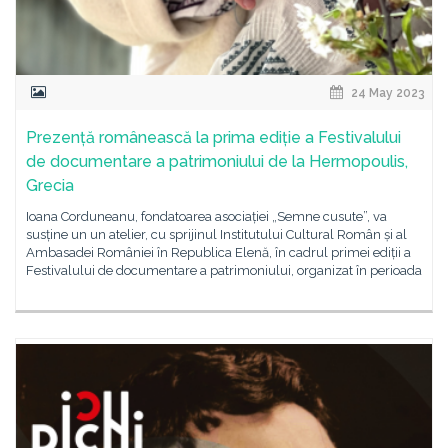
24 May 2023
Prezență românească la prima ediție a Festivalului
de documentare a patrimoniului de la Hermopoulis,
Grecia
Ioana Corduneanu, fondatoarea asociației „Semne cusute”, va
susține un un atelier, cu sprijinul Institutului Cultural Român și al
Ambasadei României în Republica Elenă, în cadrul primei ediții a
Festivalului de documentare a patrimoniului, organizat în perioada