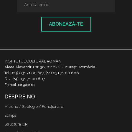
ABONEAZĂ-TE
INSTITUTUL CULTURAL ROMÂN
Aleea Alexandru nr. 38, 011824 București, România
Tel.: (+4) 031 71 00 627, (+4) 031 71 00 606
Fax: (+4) 031 71 00 607
E-mail: icr@icr.ro
DESPRE NOI
Misiune / Strategie / Funcţionare
Echipa
Structura ICR