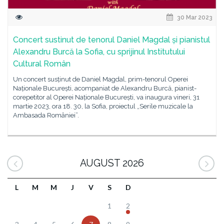
30 Mar 2023
Concert sustinut de tenorul Daniel Magdal și pianistul
Alexandru Burcă la Sofia, cu sprijinul Institutului
Cultural Român
Un concert susținut de Daniel Magdal, prim-tenorul Operei
Naționale București, acompaniat de Alexandru Burcă, pianist-
corepetitor al Operei Naționale București, va inaugura vineri, 31
martie 2023, ora 18. 30, la Sofia, proiectul „Serile muzicale la
Ambasada României”.
AUGUST 2026
L
M
M
J
V
S
D
1
2