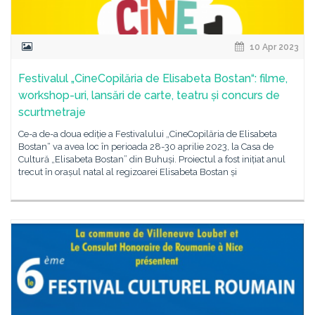
10 Apr 2023
Festivalul „CineCopilăria de Elisabeta Bostan“: filme,
workshop-uri, lansări de carte, teatru și concurs de
scurtmetraje
Ce-a de-a doua ediție a Festivalului „CineCopilăria de Elisabeta
Bostan“ va avea loc în perioada 28-30 aprilie 2023, la Casa de
Cultură „Elisabeta Bostan” din Buhuși. Proiectul a fost inițiat anul
trecut în orașul natal al regizoarei Elisabeta Bostan și