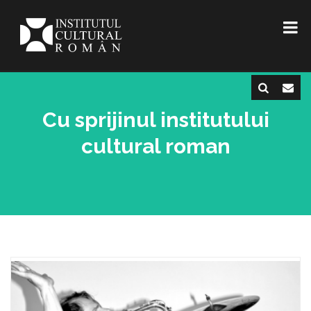
Cu sprijinul institutului
cultural roman