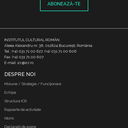
ABONEAZĂ-TE
INSTITUTUL CULTURAL ROMÂN
Aleea Alexandru nr. 38, 011824 București, România
Tel.: (+4) 031 71 00 627, (+4) 031 71 00 606
Fax: (+4) 031 71 00 607
E-mail: icr@icr.ro
DESPRE NOI
Misiune / Strategie / Funcţionare
Echipa
Structura ICR
Rapoarte de activitate
Istoric
Declaraţii de avere