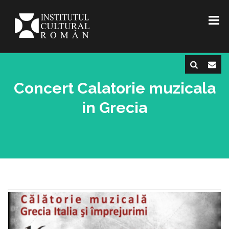
Concert Calatorie muzicala
in Grecia