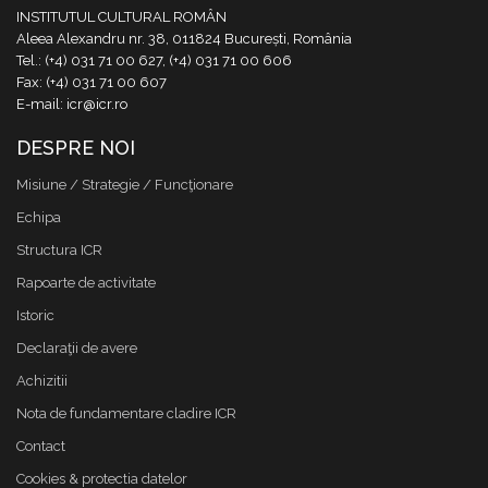
INSTITUTUL CULTURAL ROMÂN
Aleea Alexandru nr. 38, 011824 București, România
Tel.: (+4) 031 71 00 627, (+4) 031 71 00 606
Fax: (+4) 031 71 00 607
E-mail: icr@icr.ro
DESPRE NOI
Misiune / Strategie / Funcţionare
Echipa
Structura ICR
Rapoarte de activitate
Istoric
Declaraţii de avere
Achizitii
Nota de fundamentare cladire ICR
Contact
Cookies & protectia datelor