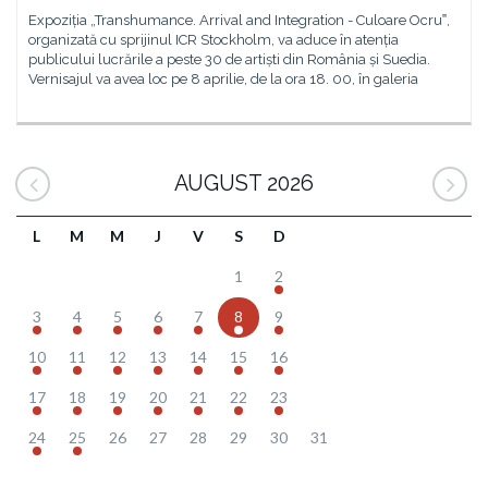
Expoziția „Transhumance. Arrival and Integration - Culoare Ocru‟,
organizată cu sprijinul ICR Stockholm, va aduce în atenția
publicului lucrările a peste 30 de artiști din România și Suedia.
Vernisajul va avea loc pe 8 aprilie, de la ora 18. 00, în galeria
AUGUST 2026
L
M
M
J
V
S
D
1
2
3
4
5
6
7
8
9
10
11
12
13
14
15
16
17
18
19
20
21
22
23
24
25
26
27
28
29
30
31