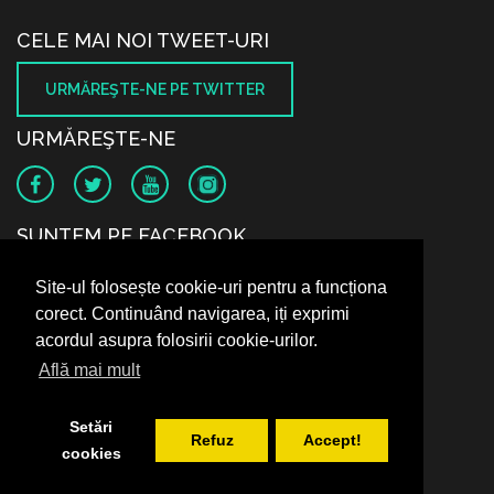
CELE MAI NOI TWEET-URI
URMĂREŞTE-NE PE TWITTER
URMĂREŞTE-NE
SUNTEM PE FACEBOOK
Site-ul folosește cookie-uri pentru a funcționa
corect. Continuând navigarea, iți exprimi
acordul asupra folosirii cookie-urilor.
Află mai mult
Setări
Refuz
Accept!
cookies