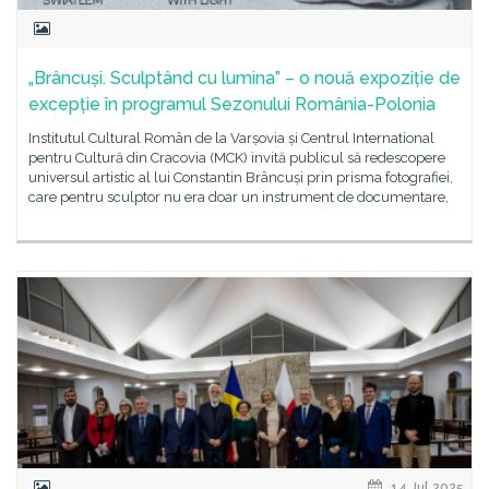
„Brâncuși. Sculptând cu lumina” – o nouă expoziție de
excepție în programul Sezonului România-Polonia
Institutul Cultural Român de la Varșovia și Centrul International
pentru Cultură din Cracovia (MCK) invită publicul să redescopere
universul artistic al lui Constantin Brâncuși prin prisma fotografiei,
care pentru sculptor nu era doar un instrument de documentare,
14 Jul 2025