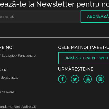
ază-te la Newsletter pentru no
ABONEAZĂ
RE NOI
CELE MAI NOI TWEET-U
/ Strategie / Funcţionare
URMĂREŞTE-NE PE TWITT
URMĂREŞTE-NE
a ICR
de activitate
i de avere
fundamentare cladire ICR