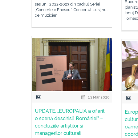
Bucureș
sesiunii 2022-2023 din cadrul Seriei
pianist
„Concertele Enescu”. Concertul, susținut
Ionuț D
de muzicienii
Tomesc
13 Mar 2020
UPDATE. „EUROPALIA a oferit
Europ
o scenă deschisă României” –
cultu
concluziile artiștilor și
oamen
managerilor culturali
coord