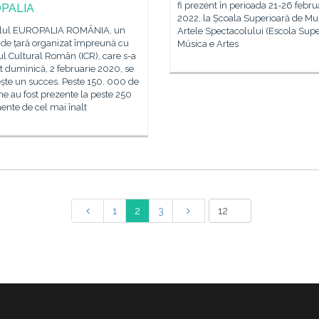
fi prezent în perioada 21-26 febru
PALIA
2022, la Școala Superioară de Muz
alul EUROPALIA ROMÂNIA, un
Artele Spectacolului (Escola Supe
 de țară organizat împreună cu
Música e Artes
tul Cultural Român (ICR), care s-a
t duminică, 2 februarie 2020, se
ște un succes. Peste 150. 000 de
e au fost prezente la peste 250
nte de cel mai înalt
1
2
3