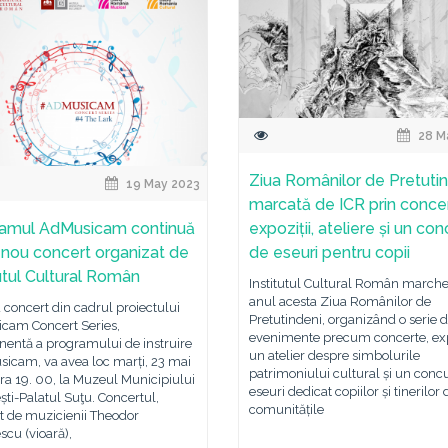
28 M
Ziua Românilor de Pretutin
19 May 2023
marcată de ICR prin conce
amul AdMusicam continuă
expoziții, ateliere și un con
 nou concert organizat de
de eseuri pentru copii
tutul Cultural Român
Institutul Cultural Român marche
anul acesta Ziua Românilor de
concert din cadrul proiectului
Pretutindeni, organizând o serie 
cam Concert Series,
evenimente precum concerte, expo
entă a programului de instruire
un atelier despre simbolurile
icam, va avea loc marți, 23 mai
patrimoniului cultural și un conc
ra 19. 00, la Muzeul Municipiului
eseuri dedicat copiilor și tinerilor 
ti-Palatul Suţu. Concertul,
comunitățile
t de muzicienii Theodor
cu (vioară),