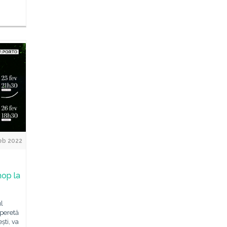
eb 2022
hop la
ul
Operetă
ști, va