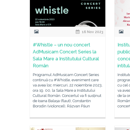
16 Nov 2023
#Whistle – un nou concert
Instit
AdMusicam Concert Series la
publi
Sala Mare a Institutului Cultural
conce
Român
intit
Programul AdMusicam Concert Series
Institu
continuă cu #Whistle, eveniment care
progra
va avea loc miercuri, 22 noiembrie 2023,
cu cel 
ora 19. 00, la Sala Mare a Institutului
va avea
Cultural Român. Concertul va fi susținut
de la o
de Ioana Balașa (flaut), Constantin
Român. 
Borodin (violoncel), Răzvan Păun
concert