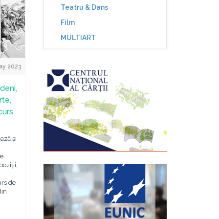
Teatru & Dans
Film
MULTIART
ay 2023
deni,
rte,
curs
ază și
de
ziții,
urs de
din