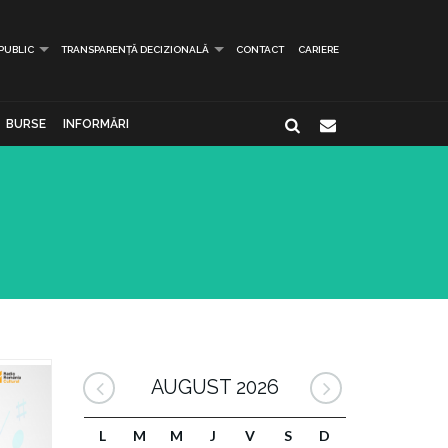
 PUBLIC
TRANSPARENȚĂ DECIZIONALĂ
CONTACT
CARIERE
BURSE
INFORMĂRI
AUGUST 2026
L
M
M
J
V
S
D