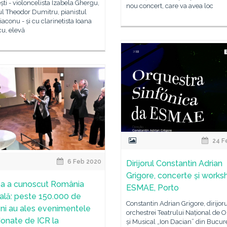
ti - violoncelista Izabela Ghergu,
nou concert, care va avea loc
ul Theodor Dumitru, pianistul
iaconu - și cu clarinetista Ioana
u, elevă
24 F
6 Feb 2020
Dirijorul Constantin Adrian
Grigore, concerte și works
a a cunoscut România
ESMAE, Porto
rală: peste 150.000 de
Constantin Adrian Grigore, dirijor
i au ales evenimentele
orchestrei Teatrului Național de 
onate de ICR la
și Musical „Ion Dacian” din Bucure