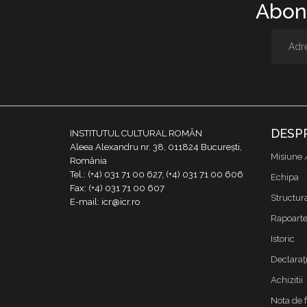
Abone
DESP
INSTITUTUL CULTURAL ROMÂN
Aleea Alexandru nr. 38, 011824 București,
Misiune 
România
Tel.: (+4) 031 71 00 627, (+4) 031 71 00 606
Echipa
Fax: (+4) 031 71 00 607
Structur
E-mail: icr@icr.ro
Rapoarte 
Istoric
Declaraţi
Achizitii
Nota de 