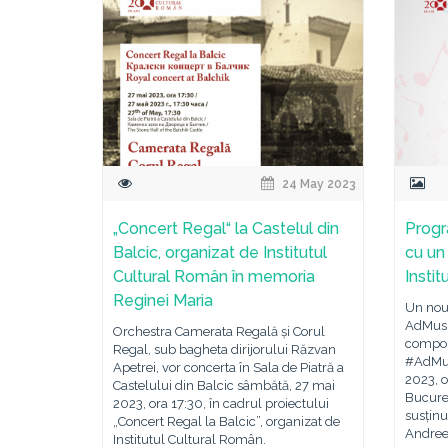
24 May 2023
„Concert Regal“ la Castelul din
Progr
Balcic, organizat de Institutul
cu un
Cultural Român în memoria
Insti
Reginei Maria
Un nou 
AdMusi
Orchestra Camerata Regală și Corul
compon
Regal, sub bagheta dirijorului Răzvan
#AdMus
Apetrei, vor concerta în Sala de Piatră a
2023, o
Castelului din Balcic sâmbătă, 27 mai
Bucureș
2023, ora 17:30, în cadrul proiectului
susținu
„Concert Regal la Balcic”, organizat de
Andrees
Institutul Cultural Român.