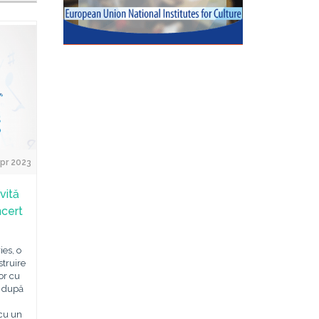
pr 2023
vită
ncert
es, o
truire
or cu
, după
 cu un