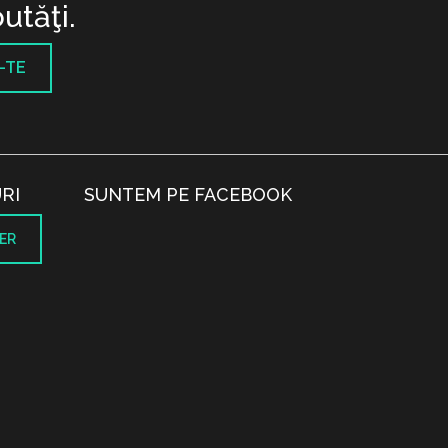
utăţi.
-TE
RI
SUNTEM PE FACEBOOK
ER