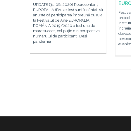
EURO
UPDATE (31. 08. 2020) Reprezentanții
EUROPALIA (Bruxelles) sunt încântați să
Festiv
anunțe că participarea împreună cu ICR
proiect
la Festivalul de Arte EUROPALIA
Institu
ROMÂNIA 2019/2020 a fost una de
încheia
mare succes, cel puțin din perspectiva
dovede
numărului de participanți. Deși
persoan
pandemia
evenime