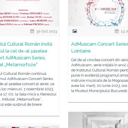
30 Oct 2023
13 J
utul Cultural Român invită
AdMusicam Concert Series
cul la cel de-al șaselea
Lointaine
rt AdMusicam Series,
Cel de-al cincilea concert din seri
ulat „Metamorfoze”
AdMusicam, serie inițiată în anul
de Institutul Cultural Român pent
tul Cultural Român continuă
pune în evidență programul om
mul AdMusicam Concert Series
instruire muzicală de la Mogoșoai
de-al șaselea concert al seriei, ce
avea loc marți, 20 iunie 2023, ora
 loc miercuri, 1 noiembrie 2023,
la Muzeul Municipiului București
ra 17. 00, la Sala mică a Ateneului
Intitulat „Metamorfoze”,
ul este susținut de tinere