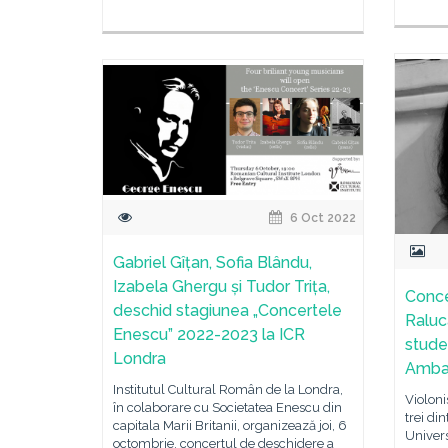
6 Oct 2022
Gabriel Gîțan, Sofia Blându,
Izabela Ghergu și Tudor Trița,
Conce
deschid stagiunea „Concertele
Raluc
Enescu” 2022-2023 la ICR
studen
Londra
Ambas
Institutul Cultural Român de la Londra,
Violoni
în colaborare cu Societatea Enescu din
trei di
capitala Marii Britanii, organizează joi, 6
Univers
octombrie, concertul de deschidere a