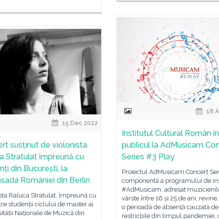
18 A
15 Dec 2022
Institutul Cultural Român in
rt susținut de violonista
publicul la AdMusicam Co
a Stratulat împreună cu
Series #3 Play
ți din București, la
Proiectul AdMusicam Concert Seri
ada României din Berlin
componentă a programului de ins
#AdMusicam, adresat muzicienil
sta Raluca Stratulat, împreună cu
vârste între 16 și 25 de ani, revine
ntre studenții ciclului de master ai
o perioadă de absență cauzată de
ității Naționale de Muzică din
restricțiile din timpul pandemiei,