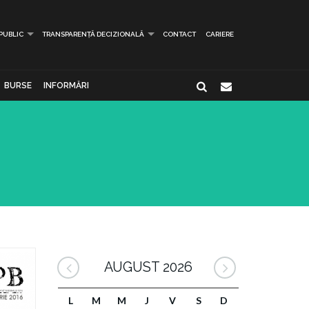
 PUBLIC
TRANSPARENȚĂ DECIZIONALĂ
CONTACT
CARIERE
BURSE
INFORMĂRI
AUGUST 2026
L
M
M
J
V
S
D