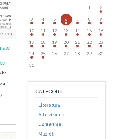
1
2
3
4
5
6
7
8
9
10
11
12
13
14
15
16
ec 2016
17
18
19
20
21
22
23
onale
24
25
26
27
28
29
30
scu
31
rele
al
or fi
CATEGORII
ti
Literatură
Arte vizuale
Conferinţe
Muzică