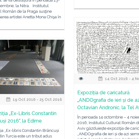
, se va desfășura în perioada 23-
embrie, la Nitra. Institutul
al Român de la Praga susţine
parea artistei Anetta Mona Chişa în
14 Oct 2016 - 4 N
Expoziția de caricatură
„ANDOgrafia de ieri și de az
19 Oct 2016 - 25 Oct 2016
Octavian Andronic, la Tel A
iția „Ex-Libris Constantin
În perioada 14 octombrie – 4 noi
și 2016”, la Edirne
2016, Institutul Cultural Român de
Aviv găzduiește expoziţia de cari
ia „Ex-libris Constantin Brâncuși
„ANDOgrafia de ieri și de azi sem
in Turcia este un tribut adus