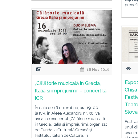
predefi
16 Nov 2016
Expoz
„Călătorie muzicală în Grecia,
Chişa 
Italia și împrejurimi” – concert la
Festiv
ICR
Teatr
În data de 16 noiembrie, ora 19. 00,
Slova
la ICR, în Aleea Alexandru nr. 38, va
avea loc concertul „Călătorie muzicală
Festiva
în Grecia, Italia și împrejurimi, organizat
unul d
de Fundația Culturală Greacă și
evenim
Institutul Italian de Cultură, în