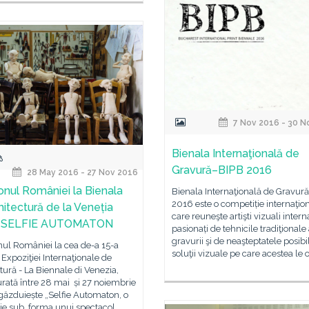
7 Nov 2016 - 30 N
Bienala Internaţională de
Gravură–BIPB 2016
28 May 2016 - 27 Nov 2016
ionul României la Bienala
Bienala Internaţională de Gravur
2016 este o competiție internaţio
hitectură de la Veneția
care reuneşte artişti vizuali intern
: SELFIE AUTOMATON
pasionați de tehnicile tradiţionale
gravurii şi de neaşteptatele posibili
nul României la cea de-a 15-a
soluţii vizuale pe care acestea le o
a Expoziţiei Internaţionale de
tură - La Biennale di Venezia,
rată între 28 mai și 27 noiembrie
găzduiește „Selfie Automaton, o
ţie sub forma unui spectacol