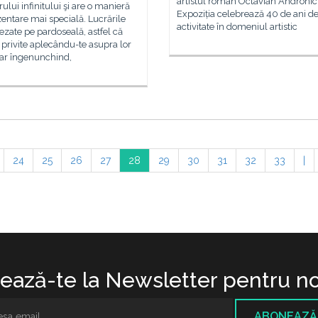
artistul român Octavian Andronic
ului infinitului şi are o manieră
Expoziția celebrează 40 de ani d
entare mai specială. Lucrările
activitate în domeniul artistic
ezate pe pardoseală, astfel că
 privite aplecându-te asupra lor
iar îngenunchind,
24
25
26
27
28
29
30
31
32
33
|
ază-te la Newsletter pentru no
ABONEAZĂ