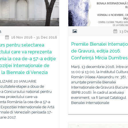
13 D
16 Nov 2016 - 31 Dec 2016
Premiile Bienalei Internați
rs pentru selectarea
de Gravură, ediția 2016.
ctului care va reprezenta
Conferință Mircia Dumitre
ia la cea de-a 57-a ediţie
oziţiei Internaţionale de
Marți, 13 decembrie 2016, între o
– la Biennale di Venezia
11:00 și 13:00, la Institutul Cultur
Român (Aleea Alexandru nr. 38), v
LIZARE 20 IANUARIE
anunțate premiile Bienalei
zultatele etapei a doua de
Internaționale de Gravură Bucureș
e a Concursului național pentru
(BIPB 2016). În cadrul aceluiași
rea proiectului care va
eveniment, va fi lansat Catalogul
enta România la cea de-a 57-a
Bienalei Internaționale
a Expoziției Internaționale de Artă
ennale di VeneziaÎn perioada 17-
arie 2017,