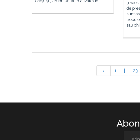
orașe și „Umor lucrări realizate de
„maestr
de prez
sunt aş
trebuie
sau ch
1
|
23
Abone