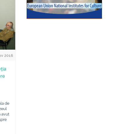
ov 2016
ția
ere
ala de
zeul
 avut
spre