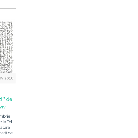
ov 2016
i ” de
viv
embrie
 la Tel
catură
nată de