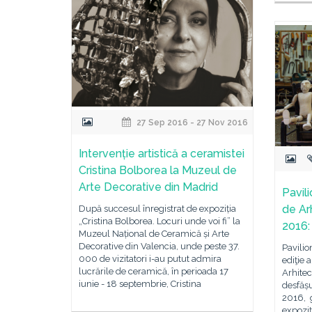
27 Sep 2016 - 27 Nov 2016
Intervenție artistică a ceramistei
Cristina Bolborea la Muzeul de
Arte Decorative din Madrid
Pavil
de Ar
După succesul înregistrat de expoziția
„Cristina Bolborea. Locuri unde voi fi” la
2016
Muzeul Național de Ceramică și Arte
Decorative din Valencia, unde peste 37.
Pavilio
000 de vizitatori i-au putut admira
ediţie 
lucrările de ceramică, în perioada 17
Arhitec
iunie - 18 septembrie, Cristina
desfășu
2016, 
expozi