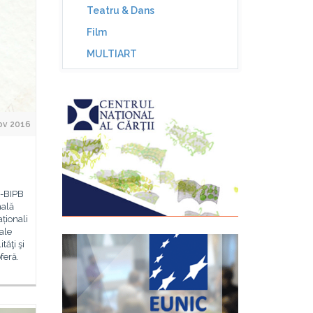
Teatru & Dans
Film
MULTIART
ov 2016
ă-BIPB
nală
aționali
 ale
tăţi şi
feră.