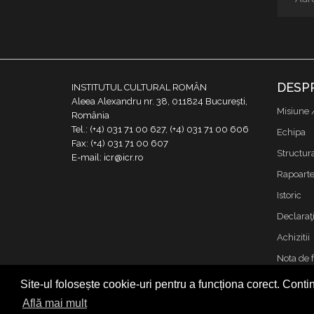
DESP
INSTITUTUL CULTURAL ROMÂN
Aleea Alexandru nr. 38, 011824 București,
Misiune 
România
Tel.: (+4) 031 71 00 627, (+4) 031 71 00 606
Echipa
Fax: (+4) 031 71 00 607
Structur
E-mail: icr@icr.ro
Rapoarte 
Istoric
Declaraţi
Achizitii
Nota de 
Contact
Site-ul folosește cookie-uri pentru a funcționa corect. Contin
Cookies &
Află mai mult