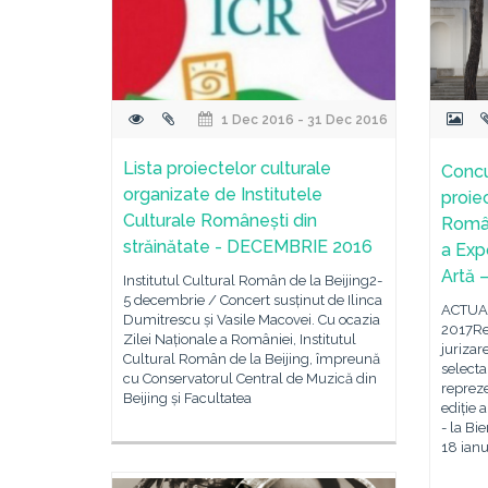
1 Dec 2016 - 31 Dec 2016
Lista proiectelor culturale
Concu
organizate de Institutele
proie
Culturale Românești din
Român
străinătate - DECEMBRIE 2016
a Exp
Artă 
Institutul Cultural Român de la Beijing2-
5 decembrie / Concert susținut de Ilinca
ACTUA
Dumitrescu și Vasile Macovei. Cu ocazia
2017Re
Zilei Naționale a României, Institutul
jurizar
Cultural Român de la Beijing, împreună
selecta
cu Conservatorul Central de Muzică din
reprez
Beijing și Facultatea
ediție 
- la Bi
18 ianu