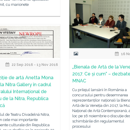
nit, cu marionete
16 N
22 Sep 2016 - 13 Nov 2016
„Bienala de Artă de la Vene
2017. Ce și cum” – dezbat
iție de artă Anetta Mona
MNAC
la Nitra Gallery în cadrul
Cu prilejul lansării în România a
alului Internațional de
concursului pentru desemnarea
u de la Nitra, Republica
reprezentanților naționali la Bien
că
Artă de la Veneția din 2017, la Mu
Național de Artă Contemporană, a
lul de Teatru Divadelná Nitra,
loc pe 16 noiembrie o discuție de
in cele mai importante
schimbările din regulamentul
ente culturale din Republica
procesului