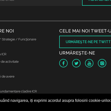
RE NOI
CELE MAI NOI TWEET-U
/ Strategie / Funcţionare
URMĂREŞTE-NE PE TWITT
URMĂREŞTE-NE
a ICR
de activitate
i de avere
fundamentare cladire ICR
uând navigarea, iți exprimi acordul asupra folosirii cookie-urilor
 protectia datelor