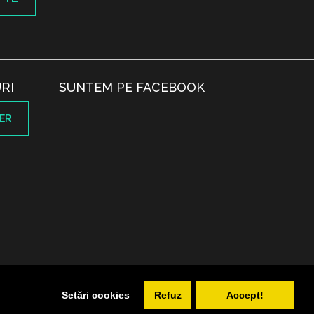
RI
SUNTEM PE FACEBOOK
ER
.
Setări cookies
Refuz
Accept!