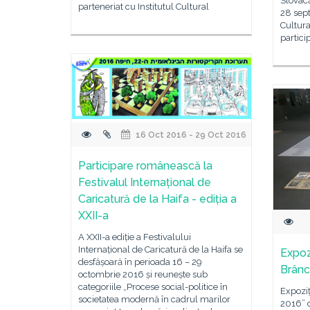
Slovacă
parteneriat cu Institutul Cultural
28 sept
Cultur
partici
16 Oct 2016 - 29 Oct 2016
Participare românească la
Festivalul Internațional de
Caricatură de la Haifa - ediția a
XXII-a
A XXII-a ediție a Festivalului
Internațional de Caricatură de la Haifa se
Expoz
desfășoară în perioada 16 – 29
Brâncu
octombrie 2016 și reunește sub
categoriile „Procese social-politice în
Expoziţ
societatea modernă în cadrul marilor
2016” d