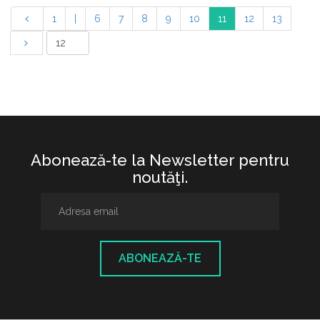
1
|
6
7
8
9
10
11
12
13
Abonează-te la Newsletter pentru
noutăţi.
ABONEAZĂ-TE