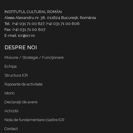
INSTITUTUL CULTURAL ROMÂN
Aleea Alexandru nr. 38, 011824 București, România
Tel.: (+4) 031 71 00 627, (+4) 031 71 00 606
Fax: (+4) 031 71 00 607
E-mail: icr@icr.ro
DESPRE NOI
Misiune / Strategie / Funcţionare
Echipa
Structura ICR
Rapoarte de activitate
Istoric
Declaraţii de avere
Achizitii
Nota de fundamentare cladire ICR
Contact