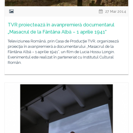
27 Mar 2014
TVR proiectează în avanpremieră documentarul
„Masacrul de la Fântâna Albă – 1 aprilie 1941”
Televiziunea Română, prin Casa de Producţie TVR, organizează
proiecţia în avanpremieră a documentarului „Masacrul de la
Fântâna Albă – 1 aprilie 1941”, un film de Lucia Hossu Longin.
Evenimentul este realizat în parteneriat cu Institutul Cultural
Român.