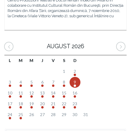
Centro Produzioni Teatrali e Documentari Video din Milano în
colaborare cu Institutul Cultural Român din Bucureşti, prin Direcția
Români din Afara Țării, organizează duminică, 7 noiembrie 2010,
la Cineteca (Viale Vittorio Veneto 2), sub genericul Întâlnire cu
AUGUST 2026
L
M
M
J
V
S
D
1
2
3
4
5
6
7
8
9
10
11
12
13
14
15
16
17
18
19
20
21
22
23
24
25
26
27
28
29
30
31