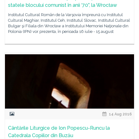
statele blocului comunist în anii ‘70”, la Wrocław
Institutul Cultural Român de la Varşovia împreună cu Institutul
Cultural Maghiar, Institutul Ceh, Institutul Slovac, Institutul Cultural
Bulgar şi Filiala din Wrocław a Institutului Memoriei Naţionale din
Polonia (IPN) vor prezenta, în perioada 16 iulie - 15 august
14 Aug 2016
Cântările Liturgice de Ion Popescu-Runcu la
Catedrala Copiilor din Buzău