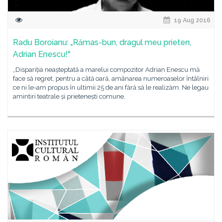
19 Aug 2016
Radu Boroianu: „Rămas-bun, dragul meu prieten,
Adrian Enescu!"
„Dispariția neașteptată a marelui compozitor Adrian Enescu mă
face să regret, pentru a câtă oară, amânarea numeroaselor întâlniri
ce ni le-am propus în ultimii 25 de ani fără să le realizăm. Ne legau
amintiri teatrale și prietenești comune.