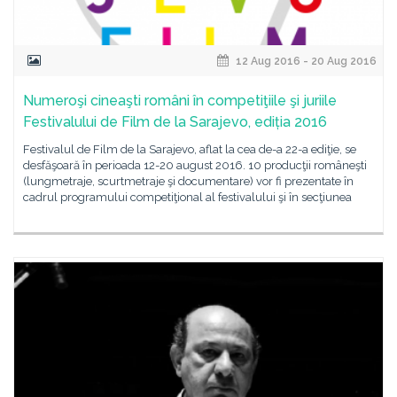
12 Aug 2016 - 20 Aug 2016
Numeroşi cineaşti români în competiţiile şi juriile
Festivalului de Film de la Sarajevo, ediția 2016
Festivalul de Film de la Sarajevo, aflat la cea de-a 22-a ediţie, se
desfăşoară în perioada 12-20 august 2016. 10 producţii româneşti
(lungmetraje, scurtmetraje şi documentare) vor fi prezentate în
cadrul programului competiţional al festivalului şi în secţiunea