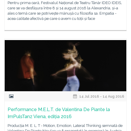
Pentru prima oară, Festivalul Național de Teatru Tânăr IDEO IDEIS,
care se va desfășura între 8 și 14 august 2016 la Alexandria, și-a
ales o temă care se potrivește mănușă cu filosofia sa. Empatia -
acea calitate afectivă pe care o avem cu toții și face
14 Jul 2016 - 14 Aug 2016
Performance M.E.L.T. de Valentina De Piante la
ImPulsTanz Viena, ediția 2016
Producția M. E. L. T - Motion, Emotion, Lateral Thinking semnată de
Valentina De Piante Niculae va fi prezentată în premieră în Austria