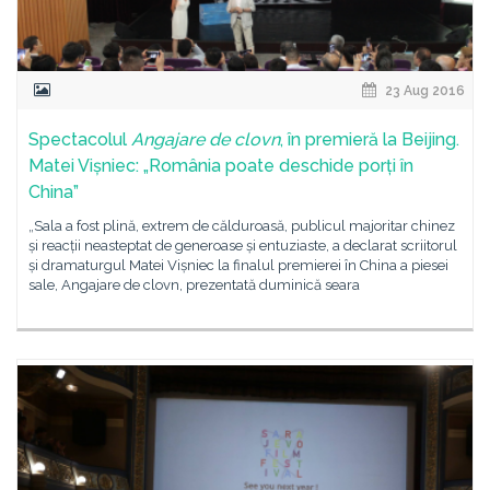
23 Aug 2016
Spectacolul
Angajare de clovn
, în premieră la Beijing.
Matei Vișniec: „România poate deschide porți în
China”
„Sala a fost plină, extrem de călduroasă, publicul majoritar chinez
și reacții neasteptat de generoase și entuziaste, a declarat scriitorul
și dramaturgul Matei Vișniec la finalul premierei în China a piesei
sale, Angajare de clovn, prezentată duminică seara