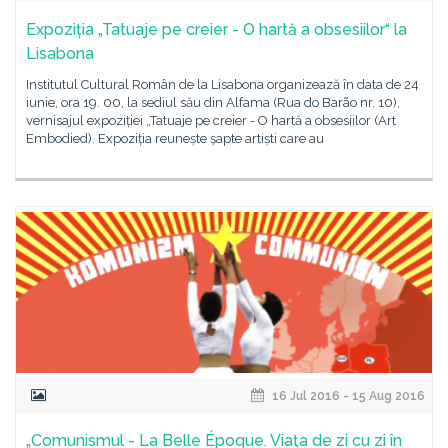
Expoziția „Tatuaje pe creier - O hartă a obsesiilor“ la
Lisabona
Institutul Cultural Român de la Lisabona organizează în data de 24
iunie, ora 19. 00, la sediul său din Alfama (Rua do Barão nr. 10),
vernisajul expoziției „Tatuaje pe creier - O hartă a obsesiilor (Art
Embodied). Expoziția reunește șapte artiști care au
16 Jul 2016 - 15 Aug 2016
„Comunismul - La Belle Époque. Viaţa de zi cu zi în