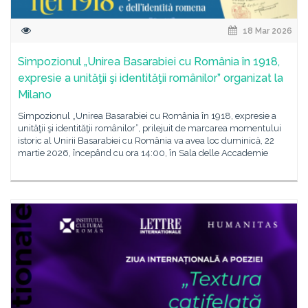
18 Mar 2026
Simpozionul „Unirea Basarabiei cu România în 1918,
expresie a unităţii şi identităţii românilor” organizat la
Milano
Simpozionul „Unirea Basarabiei cu România în 1918, expresie a
unităţii şi identităţii românilor”, prilejuit de marcarea momentului
istoric al Unirii Basarabiei cu România va avea loc duminică, 22
martie 2026, începând cu ora 14:00, în Sala delle Accademie