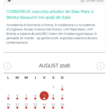
16 Mar 2026
CONSENSUS, expoziția artiștilor din Baia-Mare și
Bistrița Năsăud în trei spații din Italia
Accademia di Romania in Roma, în colaborare cu Accademia
d'Ungheria, Museo Antonio Del Donno, UAP Baia Mare, UAP
Bistrița și Galeria de artă BEC Artem din Oradea organizează, în
perioada 18 martie – 19 aprilie 2026, expoziția colectivă de artă
contemporană
AUGUST 2026
L
M
M
J
V
S
D
1
2
3
4
5
6
7
8
9
10
11
12
13
14
15
16