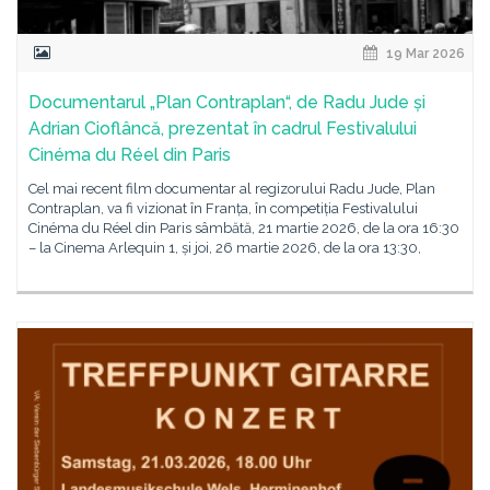
19 Mar 2026
Documentarul „Plan Contraplan“, de Radu Jude și
Adrian Cioflâncă, prezentat în cadrul Festivalului
Cinéma du Réel din Paris
Cel mai recent film documentar al regizorului Radu Jude, Plan
Contraplan, va fi vizionat în Franța, în competiția Festivalului
Cinéma du Réel din Paris sâmbătă, 21 martie 2026, de la ora 16:30
– la Cinema Arlequin 1, și joi, 26 martie 2026, de la ora 13:30,