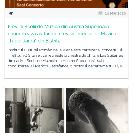
19 Mar 2026
Elevi ai Școlii de Muzică din Austria Superioară
concertează alături de elevi ai Liceului de Muzică
„Tudor Jarda“ din Bistrița
Institutul Cultural Român de la Viena este partener al concertului
„Treffpunkt Gitarre”, ce reunește orchestra de chitare Las Guitarras
din cadrul Școlii de Muzică din Austria Superioară, sub
conducerea lui Markos Destefanos, directorul departamentului, și