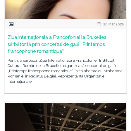
20 Mar 2026
Ziua Internațională a Francofoniei la Bruxelles
sărbătorită prin concertul de gală ,,Printemps
francophone romantique”
Pentru a sărbători Ziua Internațională a Francofoniei, Institutul
Cultural Român de la Bruxelles organizează concertul de gală
„Printemps francophone romantique”, în colaborare cu Ambasada
României în Regatul Belgiei, Reprezentanța Organizației
Internaționale