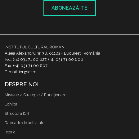
ABONEAZĂ-TE
INSTITUTUL CULTURAL ROMÂN
Aleea Alexandru nr. 38, 011824 București, România
Tel.: (+4) 031 71 00 627, (+4) 031 71 00 606
Fax: (+4) 031 71 00 607
E-mail: icr@icr.ro
DESPRE NOI
Misiune / Strategie / Funcţionare
Echipa
Structura ICR
Rapoarte de activitate
Istoric