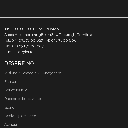
INSTITUTUL CULTURAL ROMÂN
Aleea Alexandru nr. 38, 011824 București, România
Tel.: (+4) 031 71 00 627, (+4) 031 71 00 606
Fax: (+4) 031 71 00 607
E-mail: icr@icr.ro
DESPRE NOI
Misiune / Strategie / Funcţionare
Echipa
Structura ICR
Rapoarte de activitate
Istoric
Declaraţii de avere
Achizitii