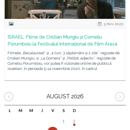
5 Nov 2020
ISRAEL. Filme de Cristian Mungiu și Corneliu
Porumboiu la Festivalul Internațional de Film Arava
Filmele „Bacalaureat“ și „4 luni, 3 săptămâni și 2 zile“, regizate de
Cristian Mungiu, și „La Gomera“ și „Polițist, adjectiv“, regizate de
Corneliu Porumboiu, vor putea fi vizionate online de publicul
israelian, în perioada 5-14 noiembrie 2020, în cadrul
AUGUST 2026
L
M
M
J
V
S
D
1
2