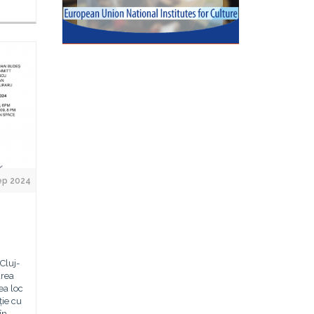
ep 2024
Cluj-
area
ea loc
ție cu
în