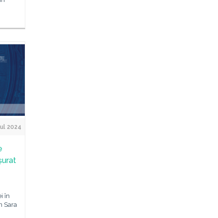
Jul 2024
e
șurat
 în
n Sara