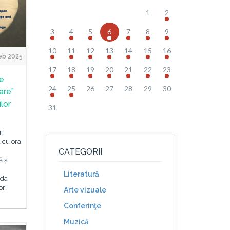
1
2
3
4
5
6
7
8
9
10
11
12
13
14
15
16
eb 2025
17
18
19
20
21
22
23
de
24
25
26
27
28
29
30
are”
lor
31
ri
d cu ora
CATEGORII
ă și
Literatură
ada
ori
Arte vizuale
Conferinţe
Muzică