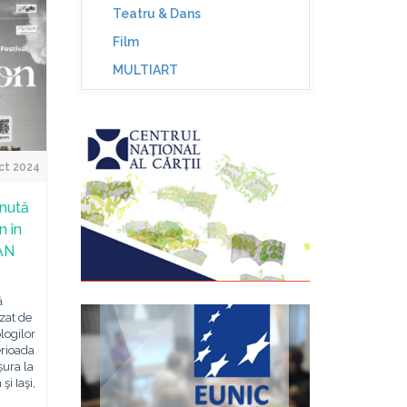
Teatru & Dans
Film
MULTIART
ct 2024
inută
n în
IAN
ă
zat de
logilor
rioada
șura la
i Iaşi,