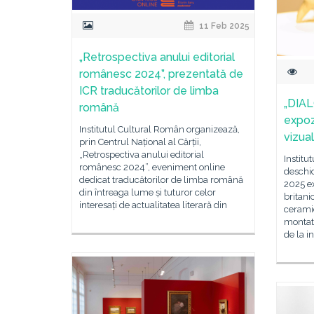
11 Feb 2025
„Retrospectiva anului editorial
românesc 2024”, prezentată de
ICR traducătorilor de limba
„DIAL
română
expozi
Institutul Cultural Român organizează,
vizua
prin Centrul Național al Cărții,
„Retrospectiva anului editorial
Institu
românesc 2024”, eveniment online
deschid
dedicat traducătorilor de limba română
2025 ex
din întreaga lume și tuturor celor
britani
interesați de actualitatea literară din
ceramic
montate
de la i