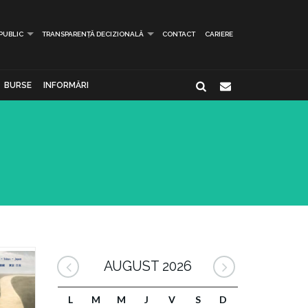
 PUBLIC
TRANSPARENȚĂ DECIZIONALĂ
CONTACT
CARIERE
BURSE
INFORMĂRI
AUGUST 2026
L
M
M
J
V
S
D