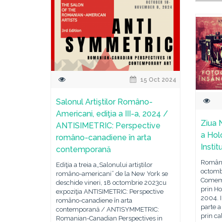
15 Oct 2024
Salonul Artiştilor Româno-
Americani, ediţia a III-a, 2024 /
Ziua 
ANTISIMETRIC: Perspective
a Hol
româno-canadiene în arta
Insti
contemporană
Români
Ediţia a treia a„Salonului artiştilor
octombr
româno-americani” de la New York se
Comemo
deschide vineri, 18 octombrie 2023cu
prin Ho
expoziţia ANTISIMETRIC: Perspective
2004. I
româno-canadiene în arta
parte a
contemporană / ANTISYMMETRIC:
prin ca
Romanian-Canadian Perspectives in