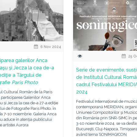
6 Nov 2024
25 O
iparea galeriilor Anca
aşu şi Jecza la cea de-a
Serie de evenimente, susț
diţie a Târgului de
de Institutul Cultural Româ
rafie
Paris Photo
cadrul Festivalului MERID
2024
tul Cultural Român de la Paris
ă participarea Galeriilor Anca
Festivalul Internațional de muzic
u și Jecza la cea de-a 27-a ediție
contemporană MERIDIAN, organi
lui de Fotografie Paris Photo, în
Uniunea Compozitorilor şi Muzico
da 7-10 noiembrie. Galeria Anca
din România prin SNR-SIMC în pe
u aduce în atenția publicului
3-10 noiembrie 2024, se va desfă
le artistei Aurora
Bucureşti, Cluj-Napoca, Timişoara ş
având tema SONIMAGICON