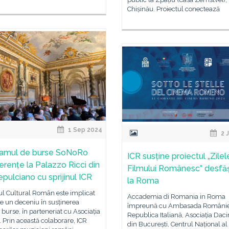
Chișinău. Proiectul conectează
1 Sep 2024
2 
amul de burse SoNoRo
ICR susține proiectul „Zilel
ferențe la Palazzo Ricci din
Filmului Românesc” desfă
pulciano cu sprijinul ICR
la Roma
tul Cultural Român este implicat
Accademia di Romania in Roma
e un deceniu în susținerea
împreună cu Ambasada României
 burse, în parteneriat cu Asociația
Republica Italiană, Asociația Daci
 Prin această colaborare, ICR
din București, Centrul Național al