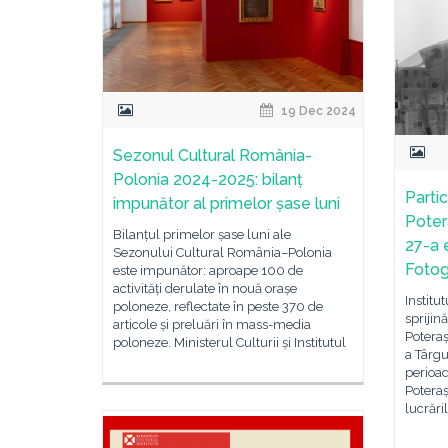
19 Dec 2024
Sezonul Cultural România-
Polonia 2024-2025: bilanț
Partic
impunător al primelor șase luni
Poter
Bilanțul primelor șase luni ale
27-a e
Sezonului Cultural România–Polonia
Fotog
este impunător: aproape 100 de
activități derulate în nouă orașe
Institu
poloneze, reflectate în peste 370 de
sprijin
articole și preluări în mass-media
Poteraș
poloneze. Ministerul Culturii și Institutul
a Târgu
perioa
Poteraș
lucrări