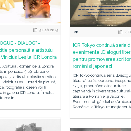
5 Feb 2025
4 F
OGUE - DIALOG” -
ICR Tokyo continuă seria 
ție personală a artistului
evenimente „Dialoguri liter
l Vinicius Leș la ICR Londra
pentru promovarea scriitori
români și japonezi
tul Cultural Român de la Londra
e în perioada 5-19 februarie
ICR Tokyo continuă seria „Dialogu
poziția artistului plastic româno-
literare” pe 21 februarie, începân
c, Vinicius Leș. Lucrări de pictură,
17:30, propunând o incursiune
ă, fotografie și desen vor fi
captivantă în diversitatea cultural
 în galeria ICR Londra. În holul
literară a României și Japoniei.
ntrarea în
Evenimentul, găzduit de Ambas
României la Tokyo, reunește scriit