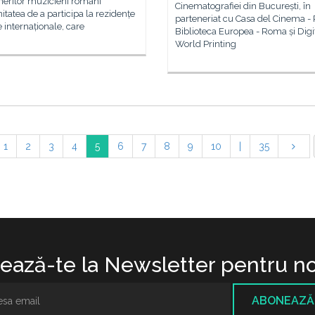
inerilor muzicieni români
Cinematografiei din București, în
itatea de a participa la rezidențe
parteneriat cu Casa del Cinema -
ce internaționale, care
Biblioteca Europea - Roma și Digi
World Printing
1
2
3
4
5
6
7
8
9
10
|
35
ază-te la Newsletter pentru no
ABONEAZĂ