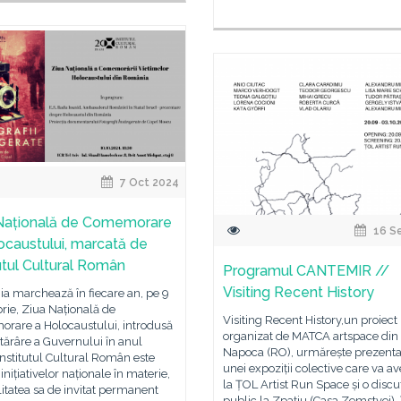
7 Oct 2024
Națională de Comemorare
16 S
ocaustului, marcată de
tutul Cultural Român
Programul CANTEMIR //
Visiting Recent History
a marchează în fiecare an, pe 9
ie, Ziua Națională de
Visiting Recent History,un proiect
rare a Holocaustului, introdusă
organizat de MATCA artspace din 
tărâre a Guvernului în anul
Napoca (RO), urmărește prezent
nstitutul Cultural Român este
unei expoziții colective care va av
 inițiativelor naționale în materie,
la ȚOL Artist Run Space și o discu
litatea sa de invitat permanent
public la Zpațiu (Casa Zemstvei), 