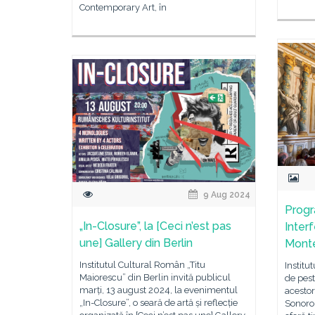
Contemporary Art, în
9 Aug 2024
Progr
„In-Closure”, la [Ceci n’est pas
Inter
une] Gallery din Berlin
Monte
Institutul Cultural Român „Titu
Institu
Maiorescu” din Berlin invită publicul
de pest
marți, 13 august 2024, la evenimentul
acestor
„In-Closure”, o seară de artă și reflecție
Sonoro.