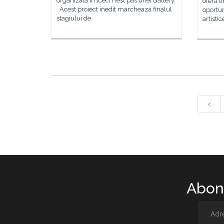
organizată în [Ceci n’est pas une] Gallery.
oferă t
Acest proiect inedit marchează finalul
oportun
stagiului de
artisti
Abone