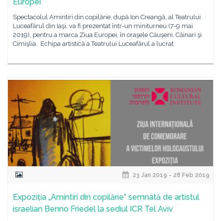
Europei
Spectacolul Amintiri din copilărie, după Ion Creangă, al Teatrului
Luceafărul din Iaşi, va fi prezentat într-un miniturneu (7-9 mai
2019), pentru a marca Ziua Europei, în oraşele Căuşeni, Căinari şi
Cimişlia. Echipa artistică a Teatrului Luceafărul a lucrat
23 Jan 2019 - 28 Feb 2019
Expoziția „Amintiri din copilărie” semnată de artistul
israelian Benno Friedel la sediul ICR Tel Aviv