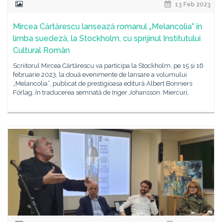
13 Feb 2023
Mircea Cărtărescu lansează romanul „Melancolia” în
limba suedeză, la Stockholm, cu sprijinul Institutului
Cultural Român
Scriitorul Mircea Cărtărescu va participa la Stockholm, pe 15 și 16
februarie 2023, la două evenimente de lansare a volumului
„Melancolia”, publicat de prestigioasa editură Albert Bonniers
Förlag, în traducerea semnată de Inger Johansson. Miercuri,