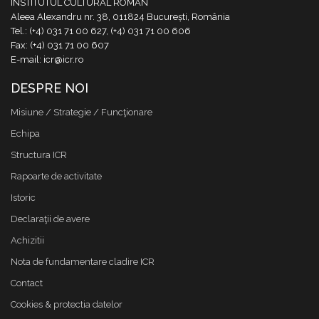
INSTITUTUL CULTURAL ROMÂN
Aleea Alexandru nr. 38, 011824 București, România
Tel.: (+4) 031 71 00 627, (+4) 031 71 00 606
Fax: (+4) 031 71 00 607
E-mail: icr@icr.ro
DESPRE NOI
Misiune / Strategie / Funcţionare
Echipa
Structura ICR
Rapoarte de activitate
Istoric
Declaraţii de avere
Achizitii
Nota de fundamentare cladire ICR
Contact
Cookies & protectia datelor