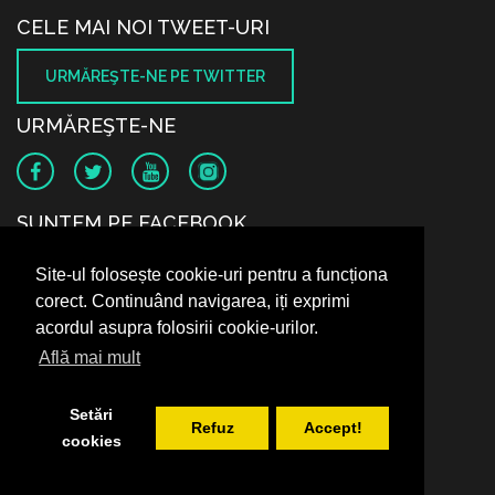
CELE MAI NOI TWEET-URI
URMĂREŞTE-NE PE TWITTER
URMĂREŞTE-NE
SUNTEM PE FACEBOOK
Site-ul folosește cookie-uri pentru a funcționa
corect. Continuând navigarea, iți exprimi
acordul asupra folosirii cookie-urilor.
Află mai mult
Setări
Refuz
Accept!
cookies