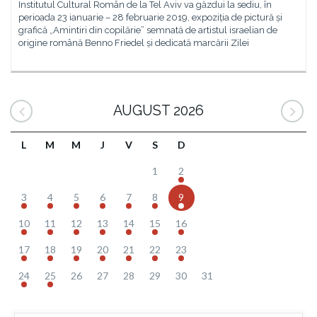
Institutul Cultural Român de la Tel Aviv va găzdui la sediu, în
perioada 23 ianuarie – 28 februarie 2019, expoziția de pictură și
grafică „Amintiri din copilărie” semnată de artistul israelian de
origine română Benno Friedel și dedicată marcării Zilei
AUGUST 2026
L
M
M
J
V
S
D
1
2
3
4
5
6
7
8
9
10
11
12
13
14
15
16
17
18
19
20
21
22
23
24
25
26
27
28
29
30
31