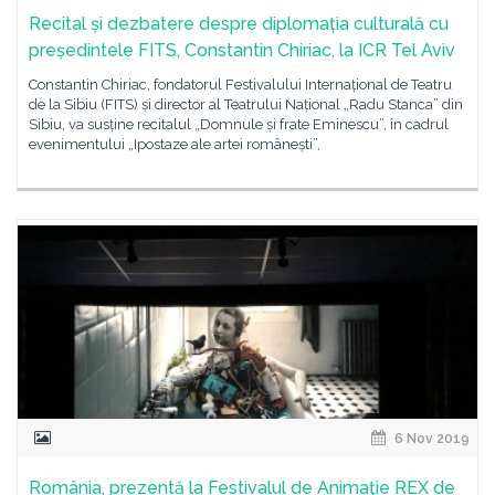
Recital și dezbatere despre diplomația culturală cu
președintele FITS, Constantin Chiriac, la ICR Tel Aviv
Constantin Chiriac, fondatorul Festivalului Internațional de Teatru
de la Sibiu (FITS) și director al Teatrului Național „Radu Stanca” din
Sibiu, va susține recitalul „Domnule și frate Eminescu”, în cadrul
evenimentului „Ipostaze ale artei românești”,
6 Nov 2019
România, prezentă la Festivalul de Animaţie REX de