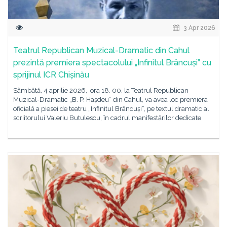
3 Apr 2026
Teatrul Republican Muzical-Dramatic din Cahul
prezintă premiera spectacolului „Infinitul Brâncuși” cu
sprijinul ICR Chișinău
Sâmbătă, 4 aprilie 2026, ora 18. 00, la Teatrul Republican
Muzical-Dramatic „B. P. Hașdeu” din Cahul, va avea loc premiera
oficială a piesei de teatru „Infinitul Brâncuși”, pe textul dramatic al
scriitorului Valeriu Butulescu, în cadrul manifestărilor dedicate