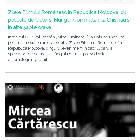
Zilele Filmului Românesc în Republica Moldova, cu
pelicule de Ciulei și Mungiu în prim-plan, la Chișinău și
în alte șapte orașe
Institutul Cultural Român „Mihai Eminescu” la Chișinău sprijină,
pentru al nouălea an consecutiv, Zilele Filmului Românesc în
Republica Moldova, singurul eveniment în cadrul căruia
spectatorii de pe malul stâng al Prutului pot vedea la
cinematograf, gratuit,