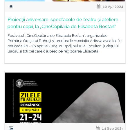
10 Apr 2024
Proiecții aniversare, spectacole de teatru și ateliere
pentru copii, la „CineCopilăria de Elisabeta Bostan”
Festivalul „CineCopilăria de Elisabeta Bostan”, organizatde
Primăria Orașului Buhuși și produs de Asociația Artis,va avea loc în
perioada 26 - 28 aprilie 2024, cu sprijinul ICR. Locuitorii județului
Bacău și toți cei care o iubesc pe regizoarea Elisabeta
14 Sep 2023