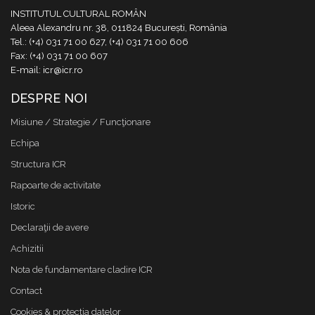
INSTITUTUL CULTURAL ROMÂN
Aleea Alexandru nr. 38, 011824 București, România
Tel.: (+4) 031 71 00 627, (+4) 031 71 00 606
Fax: (+4) 031 71 00 607
E-mail: icr@icr.ro
DESPRE NOI
Misiune / Strategie / Funcţionare
Echipa
Structura ICR
Rapoarte de activitate
Istoric
Declaraţii de avere
Achizitii
Nota de fundamentare cladire ICR
Contact
Cookies & protectia datelor