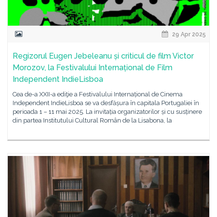
29 Apr 2025
Regizorul Eugen Jebeleanu și criticul de film Victor
Morozov, la Festivalului Internațional de Film
Independent IndieLisboa
Cea de-a XXII-a ediţie a Festivalului Internațional de Cinema
Independent IndieLisboa se va desfășura în capitala Portugaliei în
perioada 1 – 11 mai 2025. La invitația organizatorilor și cu susținere
din partea Institutului Cultural Român de la Lisabona, la