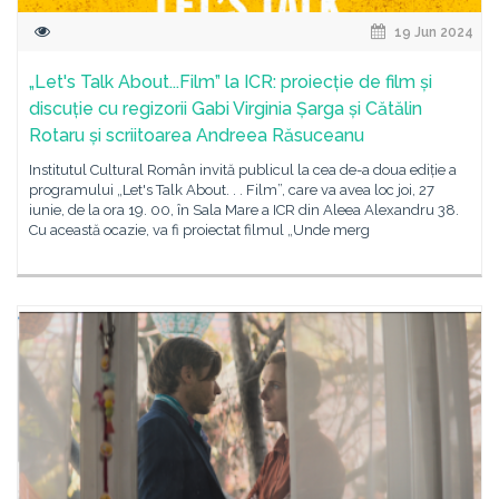
19 Jun 2024
„Let's Talk About...Film” la ICR: proiecție de film și
discuție cu regizorii Gabi Virginia Șarga și Cătălin
Rotaru și scriitoarea Andreea Răsuceanu
Institutul Cultural Român invită publicul la cea de-a doua ediție a
programului „Let's Talk About. . . Film”, care va avea loc joi, 27
iunie, de la ora 19. 00, în Sala Mare a ICR din Aleea Alexandru 38.
Cu această ocazie, va fi proiectat filmul „Unde merg