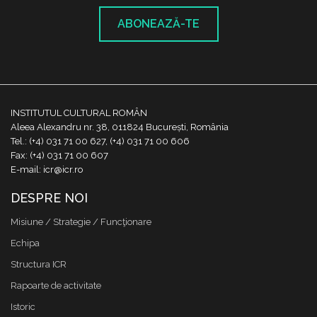
ABONEAZĂ-TE
INSTITUTUL CULTURAL ROMÂN
Aleea Alexandru nr. 38, 011824 București, România
Tel.: (+4) 031 71 00 627, (+4) 031 71 00 606
Fax: (+4) 031 71 00 607
E-mail: icr@icr.ro
DESPRE NOI
Misiune / Strategie / Funcţionare
Echipa
Structura ICR
Rapoarte de activitate
Istoric