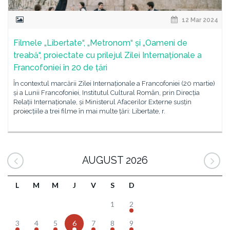
12 Mar 2024
Filmele „Libertate“, „Metronom“ și „Oameni de
treabă“, proiectate cu prilejul Zilei Internaționale a
Francofoniei în 20 de țări
În contextul marcării Zilei Internaționale a Francofoniei (20 martie)
și a Lunii Francofoniei, Institutul Cultural Român, prin Direcția
Relații Internaționale, și Ministerul Afacerilor Externe susțin
proiecțiile a trei filme în mai multe țări: Libertate, r.
AUGUST 2026
L
M
M
J
V
S
D
1
2
3
4
5
6
7
8
9