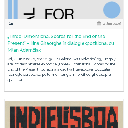
4 Jun 2026
„Three-Dimensional Scores for the End of the
Present” – Irina Gheorghe în dialog expozițional cu
Milan Adamčiak
Joi, 4 iunie 2026, ora 18. 30, la Galeria AVU Veletržní 63, Praga 7,
are loc deschiderea expoziției„Three-Dimensional Scores for the
End of the Present”, curatoriată deJitka Hlaváčková. Expoziția
reunește cercetarea pe termen lung a Irinei Gheorghe asupra
spațiului