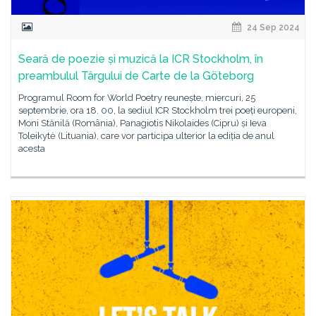
24 Sep 2024
Seară de poezie și muzică la ICR Stockholm, în
preambulul Târgului de Carte de la Göteborg
Programul Room for World Poetry reunește, miercuri, 25
septembrie, ora 18. 00, la sediul ICR Stockholm trei poeți europeni,
Moni Stănilă (România), Panagiotis Nikolaides (Cipru) și Ieva
Toleikytė (Lituania), care vor participa ulterior la ediția de anul
acesta