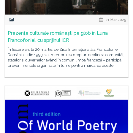
21 Mar 2025
Prezențe culturale românești pe glob în Luna
Francofoniei, cu sprijinul ICR
În fiecare an, la 20 martie, de Ziua Internațională a Francofoniei,
România – din 1993 stat membru cu drepturi depline a comunității
statelor și guvernelor având în comun limba franceză – participă
la evenimentele organizate în lume pentru marcarea acestei