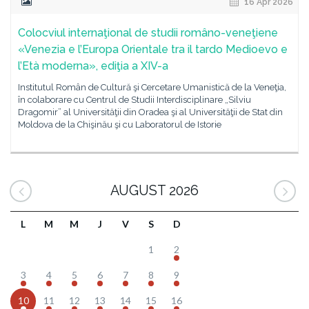
16 Apr 2026
Colocviul internaţional de studii româno-veneţiene
«Venezia e l’Europa Orientale tra il tardo Medioevo e
l’Età moderna», ediţia a XIV-a
Institutul Român de Cultură şi Cercetare Umanistică de la Veneţia,
în colaborare cu Centrul de Studii Interdisciplinare „Silviu
Dragomir” al Universităţii din Oradea şi al Universităţii de Stat din
Moldova de la Chişinău şi cu Laboratorul de Istorie
AUGUST 2026
L
M
M
J
V
S
D
1
2
3
4
5
6
7
8
9
10
11
12
13
14
15
16