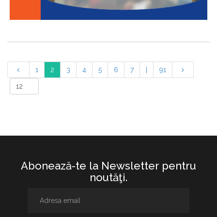
1
2
3
4
5
6
7
|
91
Abonează-te la Newsletter pentru
noutăţi.