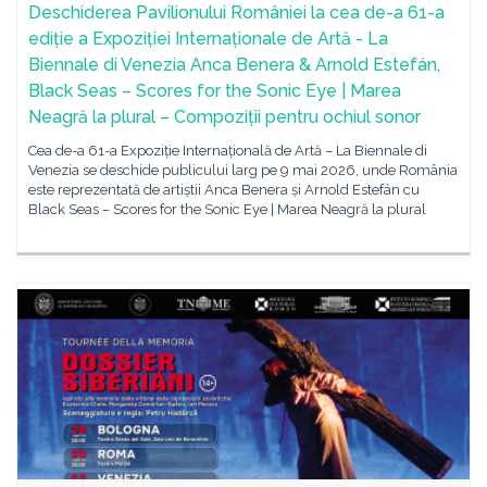
Deschiderea Pavilionului României la cea de-a 61-a
ediție a Expoziției Internaționale de Artă - La
Biennale di Venezia Anca Benera & Arnold Estefán,
Black Seas – Scores for the Sonic Eye | Marea
Neagră la plural – Compoziții pentru ochiul sonor
Cea de-a 61-a Expoziție Internațională de Artă – La Biennale di
Venezia se deschide publicului larg pe 9 mai 2026, unde România
este reprezentată de artiștii Anca Benera și Arnold Estefán cu
Black Seas – Scores for the Sonic Eye | Marea Neagră la plural