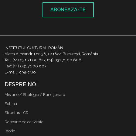
ABONEAZĂ-TE
INSTITUTUL CULTURAL ROMÂN
Aleea Alexandru nr. 38, 011824 București, România
Tel.: (+4) 031 71 00 627, (+4) 031 71 00 606
Fax: (+4) 031 71 00 607
E-mail: icr@icr.ro
DESPRE NOI
Misiune / Strategie / Funcţionare
Echipa
Structura ICR
Rapoarte de activitate
Istoric