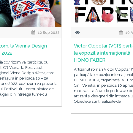
12 Sep 2022
10 A
zom, la Vienna Design
Victor Clopotar (VCR) parti
 2022
la expoziția internațională
HOMO FABER
ia co/rizom va participa, cu
ul ICR Viena, la Festivalul
Artizanul român Victor Clopotar 
țional Viena Design Week, care
participă la expoziția internaționa
esfășura în perioada 16 – 25
HOMO FABER, organizată la Fund
brie 2022. co/rizom va prezenta,
Cini, Veneția, în perioada 10 aprili
ul Festivalului, comunitatea de
mai 2022, alături de peste 400 d
ugari din întreaga lume cu
artizani și designeri din întreaga 
Obiectele sunt realizate de