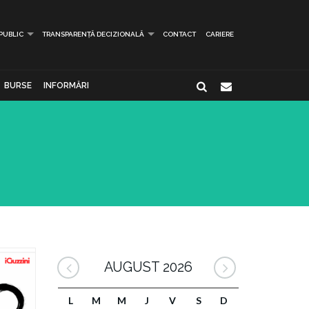
 PUBLIC
TRANSPARENȚĂ DECIZIONALĂ
CONTACT
CARIERE
BURSE
INFORMĂRI
AUGUST 2026
L
M
M
J
V
S
D