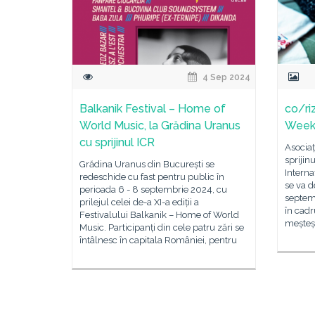
4 Sep 2024
Balkanik Festival – Home of
co/ri
World Music, la Grădina Uranus
Week
cu sprijinul ICR
Asociaț
sprijin
Grădina Uranus din București se
Interna
redeschide cu fast pentru public în
se va d
perioada 6 - 8 septembrie 2024, cu
septem
prilejul celei de-a XI-a ediții a
în cadr
Festivalului Balkanik – Home of World
meșteș
Music. Participanți din cele patru zări se
întâlnesc în capitala României, pentru