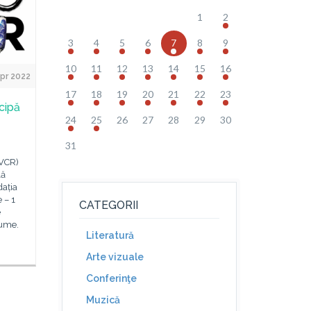
1
2
3
4
5
6
7
8
9
10
11
12
13
14
15
16
pr 2022
17
18
19
20
21
22
23
cipă
24
25
26
27
28
29
30
31
(VCR)
lă
ația
e – 1
CATEGORII
e
lume.
Literatură
Arte vizuale
Conferinţe
Muzică