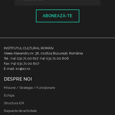
ABONEAZĂ-TE
INSTITUTUL CULTURAL ROMÂN
Aleea Alexandru nr. 38, 011824 București, România
Tel.: (+4) 031 71 00 627, (+4) 031 71 00 606
Fax: (+4) 031 71 00 607
E-mail: icr@icr.ro
DESPRE NOI
Misiune / Strategie / Funcţionare
Echipa
Structura ICR
Rapoarte de activitate