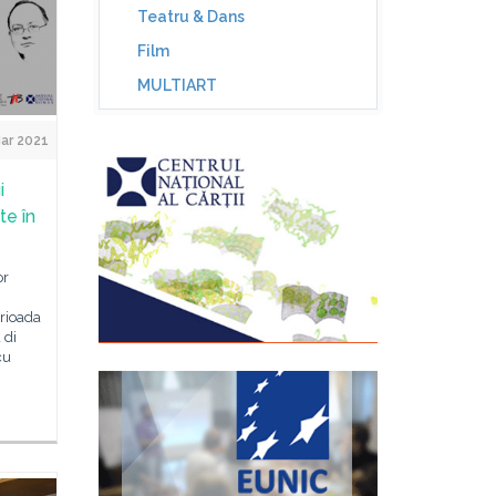
Teatru & Dans
Film
MULTIART
ar 2021
i
te în
or
erioada
 di
cu