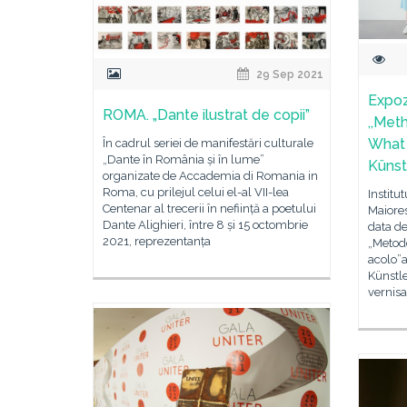
29 Sep 2021
Expoz
ROMA. „Dante ilustrat de copii”
,,Met
What 
În cadrul seriei de manifestări culturale
„Dante în România și în lume”
Künst
organizate de Accademia di Romania in
Roma, cu prilejul celui el-al VII-lea
Institu
Centenar al trecerii în neființă a poetului
Maiores
Dante Alighieri, între 8 și 15 octombrie
data de
2021, reprezentanța
„Metode
acolo”a
Künstl
vernisa