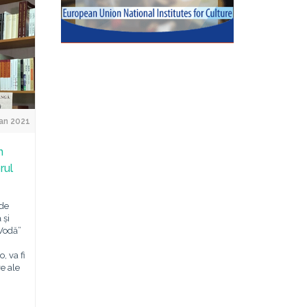
an 2021
n
rul
nde
 și
 Vodă”
, va fi
re ale