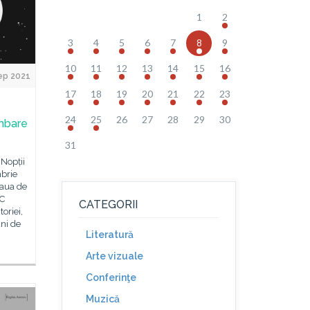
1
2
3
4
5
6
7
8
9
10
11
12
13
14
15
16
ep 2021
17
18
19
20
21
22
23
24
25
26
27
28
29
30
imbare
31
Nopții
mbrie
eaua de
IC
CATEGORII
oriei,
uni de
Literatură
Arte vizuale
Conferinţe
Muzică