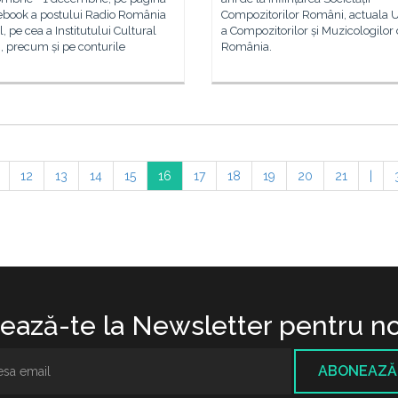
Compozitorilor Români, actuala 
ebook a postului Radio România
a Compozitorilor și Muzicologilor 
, pe cea a Institutului Cultural
România.
 precum și pe conturile
12
13
14
15
16
17
18
19
20
21
|
ază-te la Newsletter pentru no
ABONEAZĂ