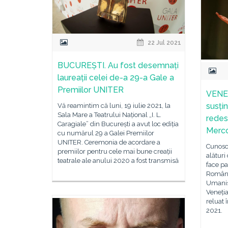
22 Jul 2021
BUCUREȘTI. Au fost desemnați
laureații celei de-a 29-a Gale a
Premiilor UNITER
VENEȚ
susțin
Vă reamintim că luni, 19 iulie 2021, la
Sala Mare a Teatrului Național „I. L.
redes
Caragiale” din București a avut loc ediția
Merco
cu numărul 29 a Galei Premiilor
UNITER. Ceremonia de acordare a
Cunoscu
premiilor pentru cele mai bune creații
alături 
teatrale ale anului 2020 a fost transmisă
face pa
Român 
Umanis
Veneția
reluat 
2021.