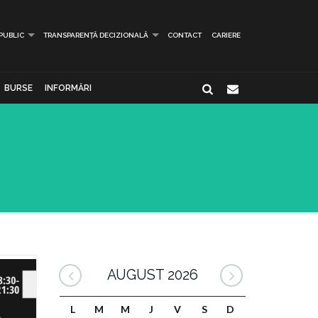
 PUBLIC
TRANSPARENȚĂ DECIZIONALĂ
CONTACT
CARIERE
BURSE
INFORMĂRI
AUGUST 2026
L
M
M
J
V
S
D