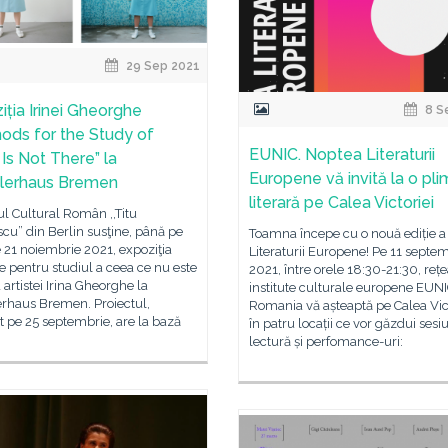
29 Sep 2021
iția Irinei Gheorghe
8 S
hods for the Study of
EUNIC. Noptea Literaturii
Is Not There” la
Europene vă invită la o pl
lerhaus Bremen
literară pe Calea Victoriei
tul Cultural Român ,,Titu
cu” din Berlin susţine, până pe
Toamna începe cu o nouă ediție a 
 21 noiembrie 2021, expoziţia
Literaturii Europene! Pe 11 septe
 pentru studiul a ceea ce nu este
2021, între orele 18:30-21:30, reț
 artistei Irina Gheorghe la
institute culturale europene EUN
erhaus Bremen. Proiectul,
Romania vă așteaptă pe Calea Vict
t pe 25 septembrie, are la bază
în patru locații ce vor găzdui sesi
lectură și perfomance-uri: