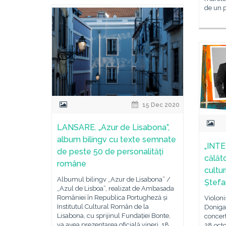
de un 
15 Dec 2020
LANSARE. „Azur de Lisabona”,
album bilingv cu texte semnate
„INTE
de peste 50 de personalități
călăto
române
cultur
Albumul bilingv „Azur de Lisabona” /
Ștefa
„Azul de Lisboa”, realizat de Ambasada
României în Republica Portugheză și
Violoni
Institutul Cultural Român de la
Doniga 
Lisabona, cu sprijinul Fundației Bonte,
concert
va avea prezentarea oficială vineri, 18
28 oct