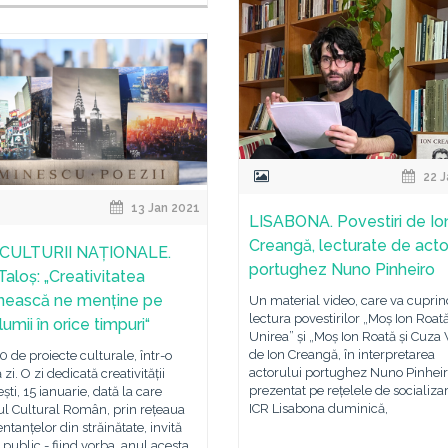
22 J
13 Jan 2021
LISABONA. Povestiri de Io
Creangă, lecturate de acto
 CULTURII NAȚIONALE.
portughez Nuno Pinheiro
Taloș: „Creativitatea
ească ne menține pe
Un material video, care va cupri
lectura povestirilor „Moș Ion Roată
lumii în orice timpuri“
Unirea” și „Moș Ion Roată și Cuza
de Ion Creangă, în interpretarea
0 de proiecte culturale, într-o
actorului portughez Nuno Pinheiro
zi. O zi dedicată creativității
prezentat pe rețelele de socializa
ti, 15 ianuarie, dată la care
ICR Lisabona duminică,
tul Cultural Român, prin rețeaua
ntanțelor din străinătate, invită
public - fiind vorba, anul acesta,