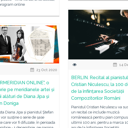
program online
14 D
23 Oct 2020
BERLIN. Recital al pianistul
RMERIDIAN ONLINE”, o
Cristian Niculescu, la 100 d
rie pe meridianele artei și
de la înființarea Societății
ii alături de Diana Jipa și
Compozitorilor Români
n Doniga
Pianistul Cristian Niculescu va su
un recital ce include muzică
sta Diana Jipa și pianistul Ştefan
românească pentru pian compus
vor susține o serie de șase
ultimii 100 ani, pentru a marca 1
e care vor fi difuzate, în perioada
ani de la înființarea Societății
ombrie - 1 decembrie, pe pagina