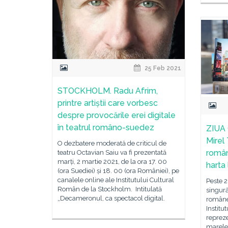
25 Feb 2021
STOCKHOLM. Radu Afrim,
printre artiștii care vorbesc
despre provocările erei digitale
în teatrul româno-suedez
ZIUA
Mirel 
O dezbatere moderată de criticul de
român
teatru Octavian Saiu va fi prezentată
marți, 2 martie 2021, de la ora 17. 00
harta 
(ora Suediei) și 18. 00 (ora României), pe
canalele online ale Institutului Cultural
Peste 2
Român de la Stockholm. Intitulată
singură 
„Decameronul, ca spectacol digital.
româneș
Institu
repreze
marele 