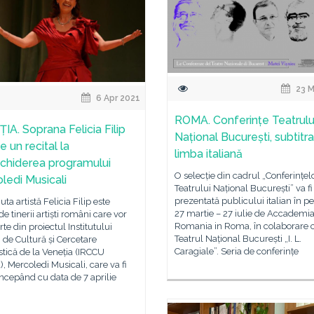
23 M
6 Apr 2021
ROMA. Conferințe Teatrulu
IA. Soprana Felicia Filip
Național București, subtitra
e un recital la
limba italiană
chiderea programului
O selecție din cadrul „Conferințel
ledi Musicali
Teatrului Național București” va fi
prezentată publicului italian în p
ta artistă Felicia Filip este
27 martie – 27 iulie de Accademia
de tinerii artiști români care vor
Romania in Roma, în colaborare 
rte din proiectul Institutului
Teatrul Național București „I. L.
de Cultură și Cercetare
Caragiale”. Seria de conferințe
tică de la Veneția (IRCCU
), Mercoledi Musicali, care va fi
începând cu data de 7 aprilie