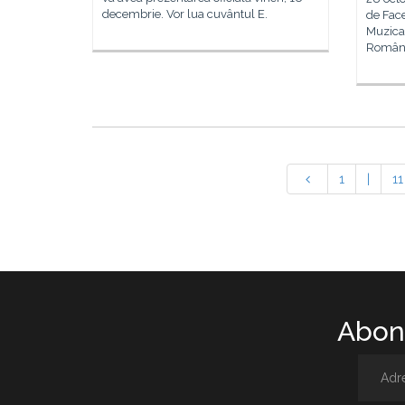
decembrie. Vor lua cuvântul E.
de Fac
Muzical
Român,
1
|
11
Abone