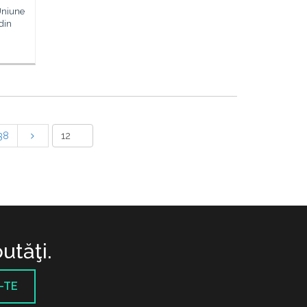
Uniune
din
38
utăţi.
-TE