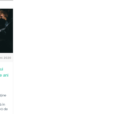
ec 2020
ui
e ani
sține
ă în
00 de